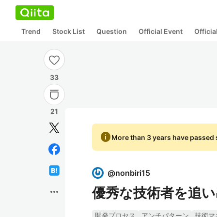
Trend
Stock List
Question
Official Event
Offici
33
21
info
More than 3 years have passed s
@
nonbiri15
優秀な技術者を追い
more_horiz
開発プロセス
アンチパターン
技術マ