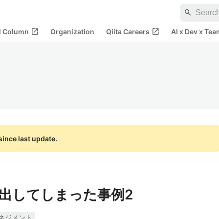
search
open_in_new
open_in_new
al Column
Organization
Qiita Careers
AI x Dev x Tea
ince last update.
出してしまった事例2
ネジメント