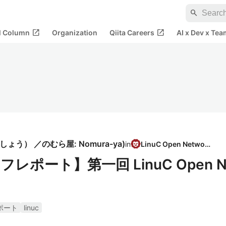
search
open_in_new
open_in_new
al Column
Organization
Qiita Careers
AI x Dev x Tea
ょう） ／のむら屋: Nomura-ya
)
in
LinuC Open Network
ポート】第一回 LinuC Open 
ポート
linuc