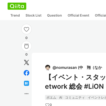
Trend
Stock List
Question
Official Event
Offici
0
0
@
nomurasan
(
中 翔（なか し
【イベント・スタッフレ
etwork 総会 #LiON
more_horiz
ポエム
AI
コミュニティ
イベントレ
0