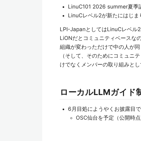
LinuC101 2026 summe
LinuCレベル2が新たにはじ
LPI-JapanとしてはLinuC
LiONだとコミュニティベース
組織が変わっただけで中の人が同
（そして、そのためにコミュニテ
けでなくメンバーの取り組みとし
ローカルLLMガイド
6月目処にようやくお披露目
OSC仙台を予定（公開時