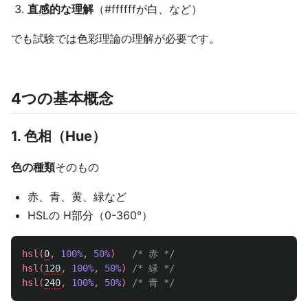
直感的な理解
（#ffffffが白、など）
でも試験では色彩理論の理解が必要です。
4つの基本概念
1. 色相（Hue）
色の種類
そのもの
赤、青、黄、緑など
HSLの H部分（0-360°）
hsl
(
0
,
100%
,
50%
)
/* 赤 */
hsl
(
120
,
100%
,
50%
)
/* 緑 */
hsl
(
240
,
100%
,
50%
)
/* 青 */