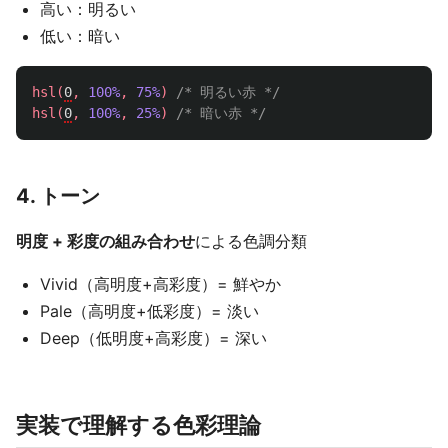
高い：明るい
低い：暗い
hsl
(
0
,
100%
,
75%
)
/* 明るい赤 */
hsl
(
0
,
100%
,
25%
)
/* 暗い赤 */
4. トーン
明度 + 彩度の組み合わせ
による色調分類
Vivid（高明度+高彩度）= 鮮やか
Pale（高明度+低彩度）= 淡い
Deep（低明度+高彩度）= 深い
実装で理解する色彩理論