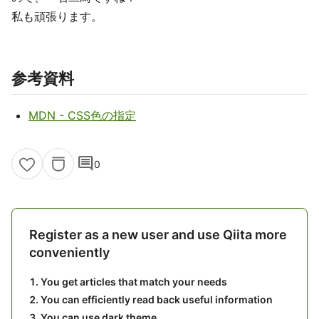
私も頑張ります。
参考資料
MDN - CSS色の指定
comment
0
Register as a new user and use Qiita more
conveniently
You get articles that match your needs
You can efficiently read back useful information
You can use dark theme