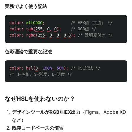
実務でよく使う記法
color
:
#ff0000
;
/* HEX値（主流） */
color
:
rgb
(
255
,
0
,
0
);
/* RGB値 */
color
:
rgba
(
255
,
0
,
0
,
0
.
8
);
/* 透明度付き */
色彩理論で重要な記法
color
:
hsl
(
0
,
100%
,
50%
);
/* HSL記法 */
/* H=色相, S=彩度, L=明度 */
なぜHSLを使わないのか？
デザインツールがRGB/HEX出力
（Figma、Adobe XD
など）
既存コードベースの慣習