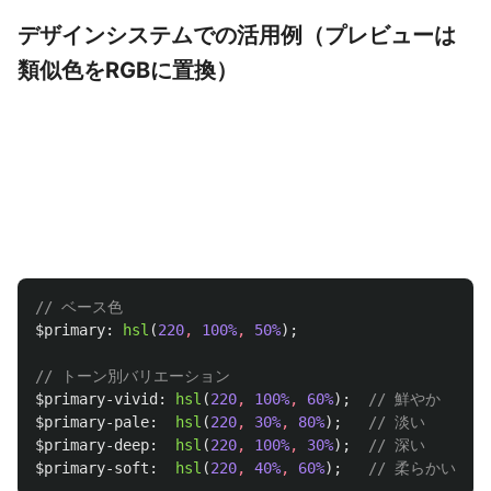
デザインシステムでの活用例（プレビューは
類似色をRGBに置換）
// ベース色
$primary
:
hsl
(
220
,
100%
,
50%
);
// トーン別バリエーション
$primary-vivid
:
hsl
(
220
,
100%
,
60%
);
// 鮮やか
$primary-pale
:
hsl
(
220
,
30%
,
80%
);
// 淡い
$primary-deep
:
hsl
(
220
,
100%
,
30%
);
// 深い
$primary-soft
:
hsl
(
220
,
40%
,
60%
);
// 柔らかい