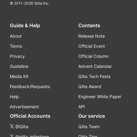
© 2011-
2026
Qiita Inc.
Guide & Help
Contents
About
Release Note
Terms
Official Event
Privacy
Official Column
Guideline
Advent Calendar
Media Kit
Qiita Tech Festa
Feedback/Requests
Qiita Award
Help
Engineer White Paper
Advertisement
API
Official Accounts
Our service
@Qiita
Qiita Team
@qiita_milestone
Qiita Zine