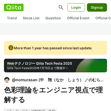
search
Login
Signup
Trend
Stock List
Question
Official Event
Official
info
More than 1 year has passed since last update.
Webテクノロジー Qiita Tech Festa 2025
Qiita Tech Festa
2025年7月15日まで開催中！
@
nomurasan
(
中 翔（なか しょう） ／のむら屋: Nomura-ya
色彩理論をエンジニア視点で理
解する