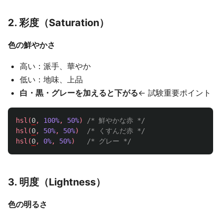
2. 彩度（Saturation）
色の鮮やかさ
高い：派手、華やか
低い：地味、上品
白・黒・グレーを加えると下がる
← 試験重要ポイント
hsl
(
0
,
100%
,
50%
)
/* 鮮やかな赤 */
hsl
(
0
,
50%
,
50%
)
/* くすんだ赤 */
hsl
(
0
,
0%
,
50%
)
/* グレー */
3. 明度（Lightness）
色の明るさ