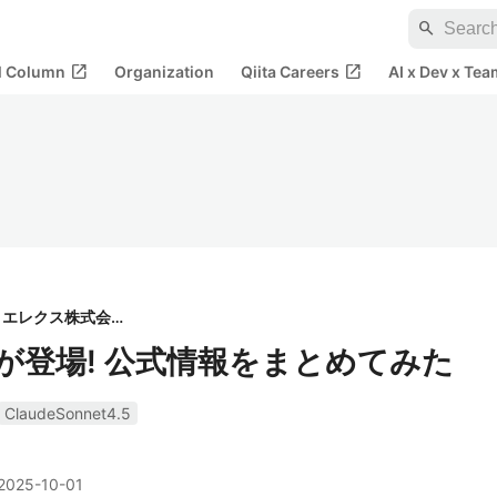
search
open_in_new
open_in_new
al Column
Organization
Qiita Careers
AI x Dev x Tea
エレクス株式会社
t 4.5が登場! 公式情報をまとめてみた
ClaudeSonnet4.5
2025-10-01