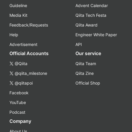
Guideline
Advent Calendar
Media Kit
Qiita Tech Festa
Feedback/Requests
Qiita Award
Help
Engineer White Paper
Advertisement
API
Official Accounts
Our service
@Qiita
Qiita Team
@qiita_milestone
Qiita Zine
@qiitapoi
Official Shop
Facebook
YouTube
Podcast
Company
About Us