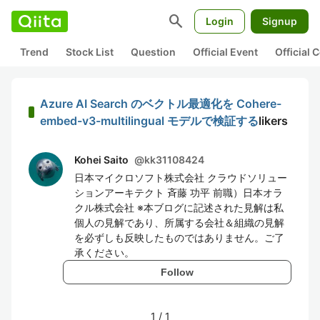
search
Login
Signup
Trend
Stock List
Question
Official Event
Official
Azure AI Search のベクトル最適化を Cohere-
embed-v3-multilingual モデルで検証する
likers
Kohei Saito
@
kk31108424
日本マイクロソフト株式会社 クラウドソリュー
ションアーキテクト 斉藤 功平 前職）日本オラ
クル株式会社 ※本ブログに記述された見解は私
個人の見解であり、所属する会社＆組織の見解
を必ずしも反映したものではありません。ご了
承ください。
Follow
1
/
1