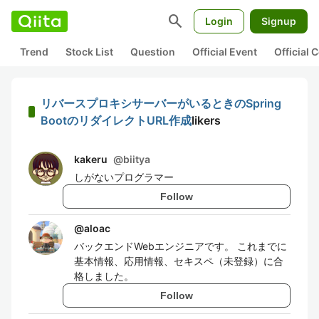
search
Login
Signup
Trend
Stock List
Question
Official Event
Official
リバースプロキシサーバーがいるときのSpring
BootのリダイレクトURL作成
likers
kakeru
@
biitya
しがないプログラマー
Follow
@
aloac
バックエンドWebエンジニアです。 これまでに
基本情報、応用情報、セキスペ（未登録）に合
格しました。
Follow