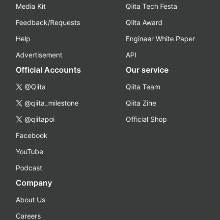
Media Kit
Qiita Tech Festa
Feedback/Requests
Qiita Award
Help
Engineer White Paper
Advertisement
API
Official Accounts
Our service
@Qiita
Qiita Team
@qiita_milestone
Qiita Zine
@qiitapoi
Official Shop
Facebook
YouTube
Podcast
Company
About Us
Careers