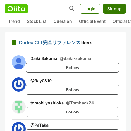
search
Login
Signup
Trend
Stock List
Question
Official Event
Official
Codex CLI 完全リファレンス
likers
Daiki Sakuma
@
daiki-sakuma
Follow
@
Ray0819
Follow
tomoki yoshioka
@
Tomhack24
Follow
@
PaTaka