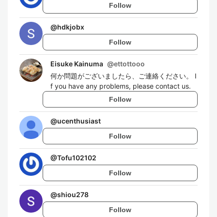
Follow
@
hdkjobx
Follow
Eisuke Kainuma
@
ettottooo
何か問題がございましたら、ご連絡ください。 I
f you have any problems, please contact us.
Follow
@
ucenthusiast
Follow
@
Tofu102102
Follow
@
shiou278
Follow