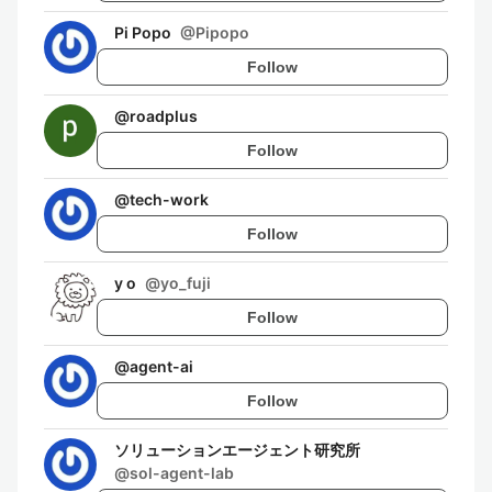
Pi Popo
@
Pipopo
Follow
@
roadplus
Follow
@
tech-work
Follow
y o
@
yo_fuji
Follow
@
agent-ai
Follow
ソリューションエージェント研究所
@
sol-agent-lab