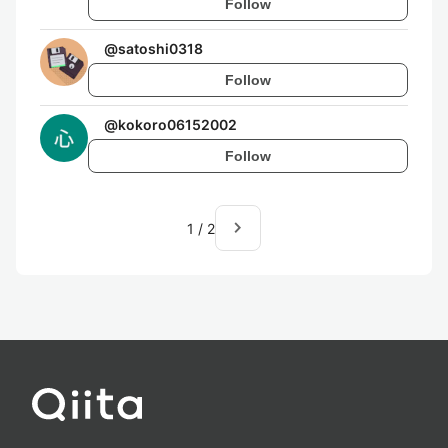
Follow
@
satoshi0318
Follow
@
kokoro06152002
Follow
navigate_next
1
/
2