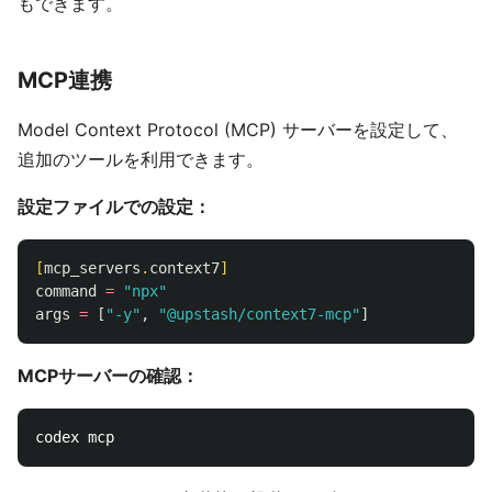
もできます。
MCP連携
Model Context Protocol (MCP) サーバーを設定して、
追加のツールを利用できます。
設定ファイルでの設定：
[
mcp_servers
.
context7
]
command
=
"npx"
args
=
[
"-y"
,
"@upstash/context7-mcp"
]
MCPサーバーの確認：