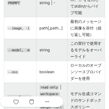
string | -
PROMPT
てstdinからパイ
プ可能
最初のメッセージ
path[,path...]
に画像を添付（繰
--image, -i
り返し可能）
この実行で使用す
string
るモデルをオーバ
--model, -m
ーライド
ローカルのオープ
boolean
ンソースプロバイ
--oss
ダーを使用
|
read-only
モデル生成コマン
workspace-
--sandbox, -
|
ドのサンドボック
more_horiz
write
s
スポリシー
danger-full-