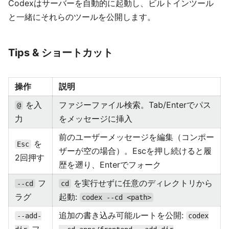
Codexはサーバーを自動的に起動し、ビルトインツール
と一緒にそれらのツールを公開します。
Tips & ショートカット
操作
説明
を入
ファジーファイル検索。Tab/Enterでパス
@
力
をメッセージに挿入
前のユーザーメッセージを編集（コンポー
を
Esc
ザーが空の場合）。Escを押し続けると履
2回押す
歴を遡り、Enterでフォーク
フ
を実行せずに任意のディレクトリから
--cd
cd
ラグ
起動:
codex --cd <path>
追加の書き込み可能ルートを公開:
--add-
codex