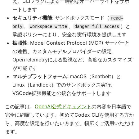
え、CLIフラグによる一時的なオーバーライドをサポ
ートします
セキュリティ機能
: サンドボックスモード（
read-
、
、
）と
only
workspace-write
danger-full-access
承認ポリシーにより、安全な実行環境を提供します
拡張性
: Model Context Protocol (MCP) サーバーと
の連携、カスタムモデルプロバイダーの設定、
OpenTelemetryによる監視など、高度なカスタマイズ
が可能です
マルチプラットフォーム
: macOS（Seatbelt）と
Linux（Landlock）でのサンドボックス実行、
VSCode拡張機能との統合をサポートします
この記事は、
OpenAI公式ドキュメント
の内容を日本語で
完全に網羅しています。初めてCodex CLIを使用する方か
ら、高度な設定を行いたい方まで、幅広くご活用いただけ
ます。