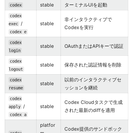
stable
ターミナルUIを起動
codex
codex
非インタラクティブで
/
stable
exec
Codexを実行
codex e
codex
stable
OAuthまたはAPIキーで認証
login
codex
stable
保存された認証情報を削除
logout
以前のインタラクティブセ
codex
stable
ッションを継続
resume
codex
Codex Cloudタスクで生成
/
stable
apply
された最新のdiffを適用
codex a
platfor
Codex提供のサンドボック