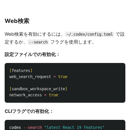
Web検索
Web検索を有効にするには、
で設
~/.codex/config.toml
定するか、
フラグを使用します。
--search
設定ファイルでの有効化：
[
features
]
web_search_request
=
true
[
sandbox_workspace_write
]
network_access
=
true
CLIフラグでの有効化：
codex 
--search
"latest React 19 features"