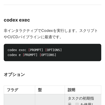
codex exec
非インタラクティブでCodexを実行します。スクリプト
やCI/CDパイプラインに最適です。
codex 
exec
[
PROMPT] 
[
OPTIONS]

codex e 
[
PROMPT] 
[
オプション
フラグ
型
説明
タスクの初期指
示。
を使用し
-