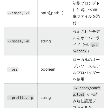
初期プロンプト
に1つ以上の画
path[,path...]
--image, -i
像ファイルを添
付
設定されたモデ
ルをオーバーラ
string
--model, -m
イド（例:
gpt-
）
5-codex
ローカルのオー
プンソースモデ
boolean
--oss
ルプロバイダー
を使用
~/.codex/confi
から読
g.toml
string
--profile, -p
み込む設定プロ
ファイル名