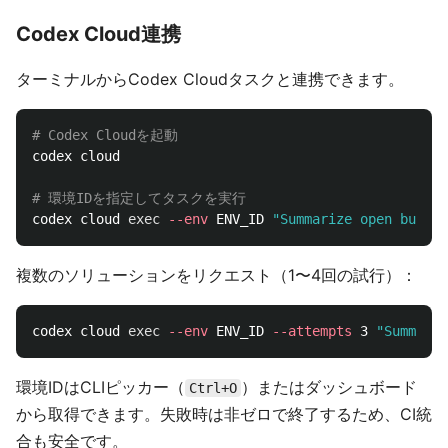
Codex Cloud連携
ターミナルからCodex Cloudタスクと連携できます。
# Codex Cloudを起動
codex cloud

# 環境IDを指定してタスクを実行
codex cloud 
exec
--env
 ENV_ID 
"Summarize open bugs"
複数のソリューションをリクエスト（1〜4回の試行）：
codex cloud 
exec
--env
 ENV_ID 
--attempts
 3 
"Summariz
環境IDはCLIピッカー（
）またはダッシュボード
Ctrl+O
から取得できます。失敗時は非ゼロで終了するため、CI統
合も安全です。