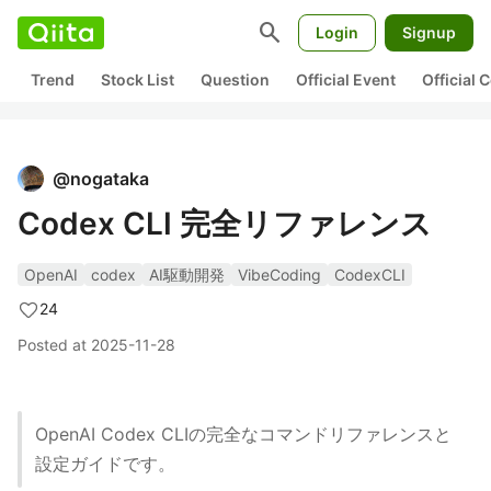
search
Login
Signup
Trend
Stock List
Question
Official Event
Official
@
nogataka
Codex CLI 完全リファレンス
OpenAI
codex
AI駆動開発
VibeCoding
CodexCLI
24
Posted at
2025-11-28
OpenAI Codex CLIの完全なコマンドリファレンスと
設定ガイドです。