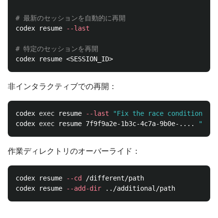
# 最新のセッションを自動的に再開
codex resume 
--last
# 特定のセッションを再開
非インタラクティブでの再開：
codex 
exec 
resume 
--last
"Fix the race conditions yo
codex 
exec 
resume 7f9f9a2e-1b3c-4c7a-9b0e-.... 
"Impl
作業ディレクトリのオーバーライド：
codex resume 
--cd
 /different/path

codex resume 
--add-dir