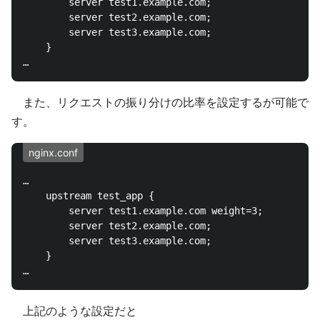
        server test1.example.com;

        server test2.example.com;

        server test3.example.com;

    }

また、リクエストの振り分けの比率を設定するが可能で
す。
nginx.conf
…

    upstream test_app {

        server test1.example.com weight=3;

        server test2.example.com;

        server test3.example.com;

    }

上記のような設定だと