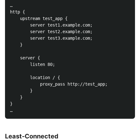
…

http {

    upstream test_app {

        server test1.example.com;

        server test2.example.com;

        server test3.example.com;

    }

    server {

        listen 80;

        location / {

            proxy_pass http://test_app;

        }

    }

}

Least-Connected