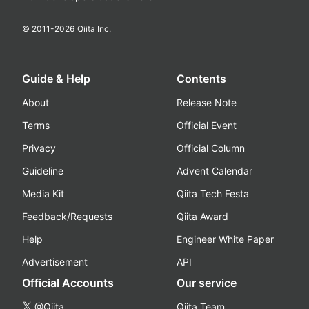
© 2011-
2026
Qiita Inc.
Guide & Help
Contents
About
Release Note
Terms
Official Event
Privacy
Official Column
Guideline
Advent Calendar
Media Kit
Qiita Tech Festa
Feedback/Requests
Qiita Award
Help
Engineer White Paper
Advertisement
API
Official Accounts
Our service
@Qiita
Qiita Team