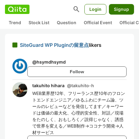
search
Login
Signup
Trend
Stock List
Question
Official Event
Official
SiteGuard WP Pluginの留意点
likers
@
hsymdhsymd
Follow
takuhito hihara
@
takuhito-h
WEB業界歴12年、フリーランス歴10年のフロン
トエンドエンジニア／ゆるふわにチーム論、ツ
ールのレビューなどを発信してます／キーワー
ドは価値の最大化、心理的安全性、対話／現場
をたのしく、おもしろく／説得じゃなく、誘惑
で世界を変える／WEB制作→ココナラ開発→人
材サービス