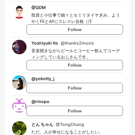
@
QDM
投資と小仕事で細々とセミリタイヤぎみ。よう
やくFEとAPにスレスレ合格（汗
Follow
Yoshiyuki Ito
@
thanks2music
音楽聴きながらビールとコーヒー飲んでコーデ
ィングしているおじさんです。
Follow
@
yokotty_j
Follow
@
rinopo
Follow
とん ちゃん
@
TongChang
ただ、人が幸せになることがしたい。