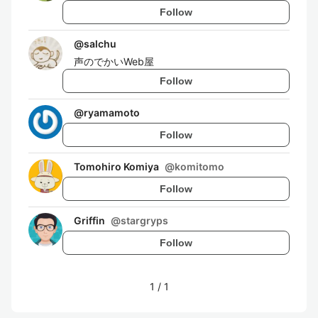
Follow
@
salchu
声のでかいWeb屋
Follow
@
ryamamoto
Follow
Tomohiro Komiya
@
komitomo
Follow
Griffin
@
stargryps
Follow
1
/
1