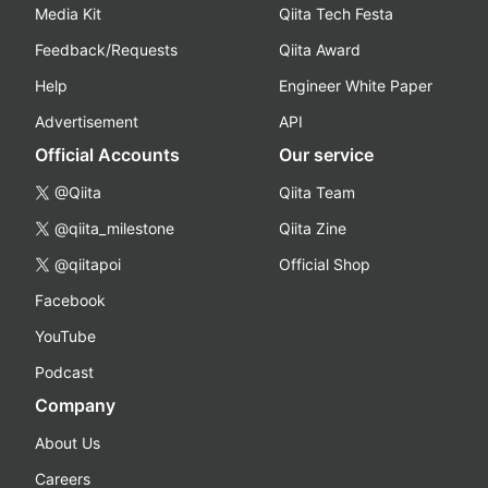
Media Kit
Qiita Tech Festa
Feedback/Requests
Qiita Award
Help
Engineer White Paper
Advertisement
API
Official Accounts
Our service
@Qiita
Qiita Team
@qiita_milestone
Qiita Zine
@qiitapoi
Official Shop
Facebook
YouTube
Podcast
Company
About Us
Careers