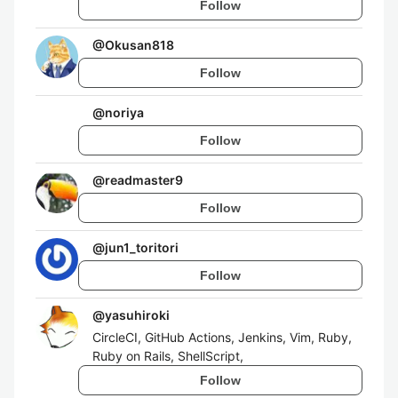
Follow
@
Okusan818
Follow
@
noriya
Follow
@
readmaster9
Follow
@
jun1_toritori
Follow
@
yasuhiroki
CircleCI, GitHub Actions, Jenkins, Vim, Ruby,
Ruby on Rails, ShellScript,
Follow