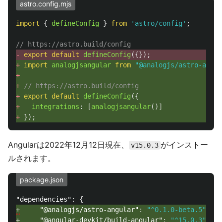
astro.config.mjs
import
{
defineConfig
}
from
'
astro/config
'
;
// https://astro.build/config
- 
export
default
defineConfig
({});
+ 
import
analogjsangular
from
"
@analogjs/astro-angul
+ 
+ 
// https://astro.build/config
+ 
export
default
defineConfig
({
+ 
integrations
:
[
analogjsangular
()]
+ 
});
Angularは2022年12月12日現在、
がインストー
v15.0.3
ルされます。
package.json
"dependencies"
:
{
+
"@analogjs/astro-angular"
:
"^0.1.0-beta.5"
,
+
"@angular-devkit/build-angular"
:
"^15.0.3"
,