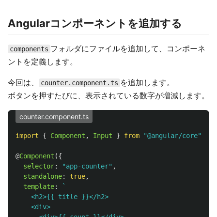
Angularコンポーネントを追加する
フォルダにファイルを追加して、コンポーネ
components
ントを定義します。
今回は、
を追加します。
counter.component.ts
ボタンを押すたびに、表示されている数字が増減します。
counter.component.ts
import
{
Component
,
Input
}
from
"
@angular/core
"
;
@
Component
({
selector
:
"
app-counter
"
,
standalone
:
true
,
template
:
`

    <h2>{{ title }}</h2>

    <div>
