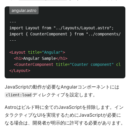
angular.astro
---

import Layout from "../layouts/Layout.astro";

import { CounterComponent } from "../components/coun
---

<Layout
title=
"Angular"
>
<h1>
Angular Sample
</h1>
<CounterComponent
title=
"Counter component"
client
</Layout>
JavaScriptの動作が必要なAngularコンポーネントには
ディレクティブを設定します。
client:load
Astroはビルド時に全てのJavaScriptを排除します。イン
タラクティブなUIを実現するためにJavaScriptが必要に
なる場合は、開発者が明示的に許可する必要があります。