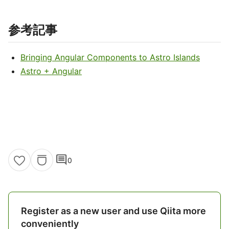
参考記事
Bringing Angular Components to Astro Islands
Astro + Angular
comment
0
Register as a new user and use Qiita more
conveniently