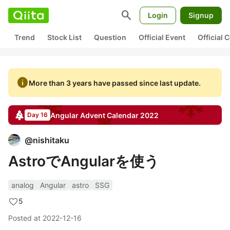
search
Login
Signup
Trend
Stock List
Question
Official Event
Official
info
More than 3 years have passed since last update.
Angular
Advent Calendar
2022
Day 16
@
nishitaku
AstroでAngularを使う
analog
Angular
astro
SSG
5
Posted at
2022-12-16