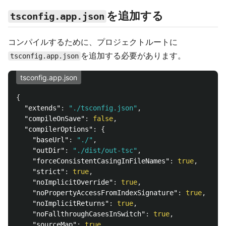
を追加する
tsconfig.app.json
コンパイルするために、プロジェクトルートに
を追加する必要があります。
tsconfig.app.json
tsconfig.app.json
{
"extends"
:
"./tsconfig.json"
,
"compileOnSave"
:
false
,
"compilerOptions"
:
{
"baseUrl"
:
"./"
,
"outDir"
:
"./dist/out-tsc"
,
"forceConsistentCasingInFileNames"
:
true
,
"strict"
:
true
,
"noImplicitOverride"
:
true
,
"noPropertyAccessFromIndexSignature"
:
true
,
"noImplicitReturns"
:
true
,
"noFallthroughCasesInSwitch"
:
true
,
"sourceMap"
:
true
,