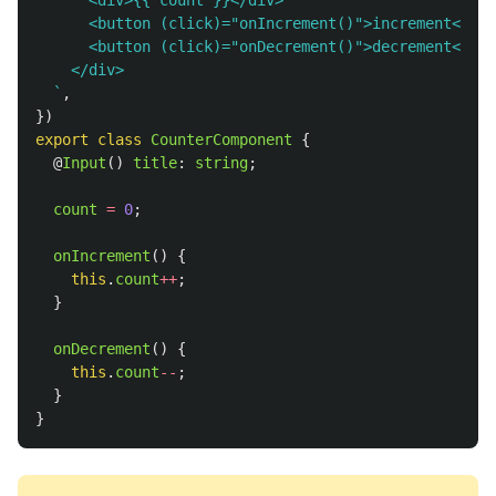
      <div>{{ count }}</div>

      <button (click)="onIncrement()">increment</but
      <button (click)="onDecrement()">decrement</but
    </div>

  `
,
})
export
class
CounterComponent
{
@
Input
()
title
:
string
;
count
=
0
;
onIncrement
()
{
this
.
count
++
;
}
onDecrement
()
{
this
.
count
--
;
}
}