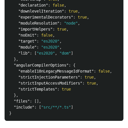
"declaration"
:
false
,
"downlevelIteration"
:
true
,
"experimentalDecorators"
:
true
,
"moduleResolution"
:
"node"
,
"importHelpers"
:
true
,
"noEmit"
:
false
,
"target"
:
"es2020"
,
"module"
:
"es2020"
,
"lib"
:
[
"es2020"
,
"dom"
]
},
"angularCompilerOptions"
:
{
"enableI18nLegacyMessageIdFormat"
:
false
,
"strictInjectionParameters"
:
true
,
"strictInputAccessModifiers"
:
true
,
"strictTemplates"
:
true
},
"files"
:
[],
"include"
:
[
"src/**/*.ts"
]
}