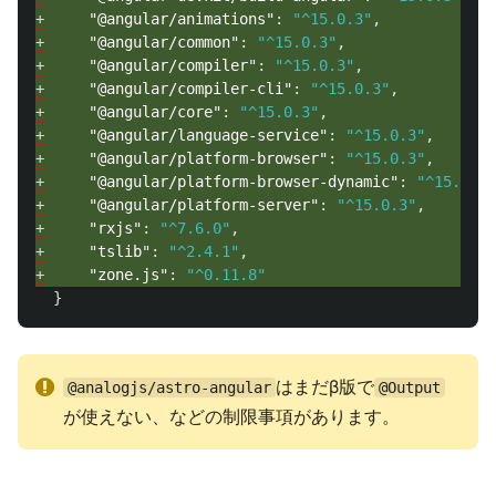
+
"@angular/animations"
:
"^15.0.3"
,
+
"@angular/common"
:
"^15.0.3"
,
+
"@angular/compiler"
:
"^15.0.3"
,
+
"@angular/compiler-cli"
:
"^15.0.3"
,
+
"@angular/core"
:
"^15.0.3"
,
+
"@angular/language-service"
:
"^15.0.3"
,
+
"@angular/platform-browser"
:
"^15.0.3"
,
+
"@angular/platform-browser-dynamic"
:
"^15.0.3"
+
"@angular/platform-server"
:
"^15.0.3"
,
+
"rxjs"
:
"^7.6.0"
,
+
"tslib"
:
"^2.4.1"
,
+
"zone.js"
:
"^0.11.8"
}
はまだβ版で
@analogjs/astro-angular
@Output
が使えない、などの制限事項があります。