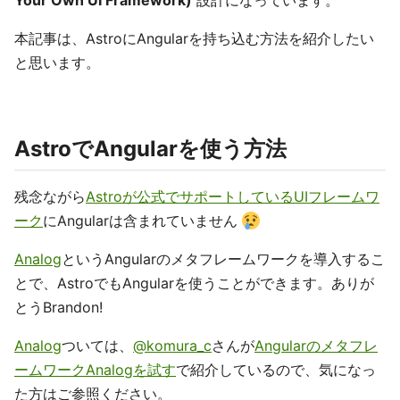
Your Own UI Framework)
設計になっています。
本記事は、AstroにAngularを持ち込む方法を紹介したい
と思います。
AstroでAngularを使う方法
残念ながら
Astroが公式でサポートしているUIフレームワ
ーク
にAngularは含まれていません
Analog
というAngularのメタフレームワークを導入するこ
とで、AstroでもAngularを使うことができます。ありが
とうBrandon!
Analog
ついては、
@komura_c
さんが
Angularのメタフレ
ームワークAnalogを試す
で紹介しているので、気になっ
た方はご参照ください。