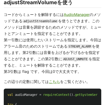
adjustStreamVolumeを使う
コードからミュートを解除するには
AudioManager
のメソ
ッドである
を使うとできます。この
adjustStreamVolume
メソッドは音量を調節するためのメソッドですが、ミュー
トとアンミュートを指定することができます。
第一引数には使用したいストリームを指定します。今回は
アラーム音のためのストリームである
を使
STREAM_ALARM
用します。第2引数には音量を上げるか下げるかを指定す
ることができます。この第2引数に
を指定
ADJUST_UNMUTE
すると、ミュートを解除することができます。
第3引数は flag です。今回は0で大丈夫です。
この辺りの定数に関しては
こちら
をご覧ください。
val
audioManager
=
requireContext
().
getSystemService
try
{