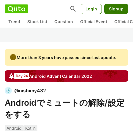
search
Login
Signup
Trend
Stock List
Question
Official Event
Official
info
More than 3 years have passed since last update.
Android
Advent Calendar
2022
Day 24
@
nishimy432
Androidでミュートの解除/設定
をする
Android
Kotlin