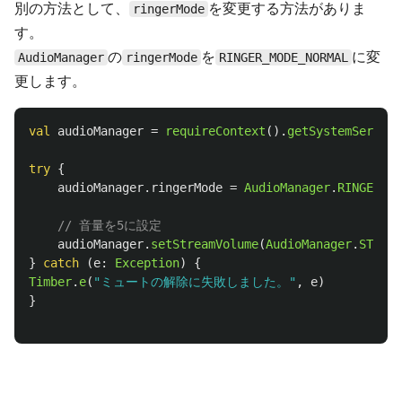
別の方法として、
を変更する方法がありま
ringerMode
す。
の
を
に変
AudioManager
ringerMode
RINGER_MODE_NORMAL
更します。
val
audioManager
=
requireContext
().
getSystemService
try
{
audioManager
.
ringerMode
=
AudioManager
.
RINGER_MO
// 音量を5に設定
audioManager
.
setStreamVolume
(
AudioManager
.
STREAM
}
catch
(
e
:
Exception
)
{
Timber
.
e
(
"ミュートの解除に失敗しました。"
,
e
)
}