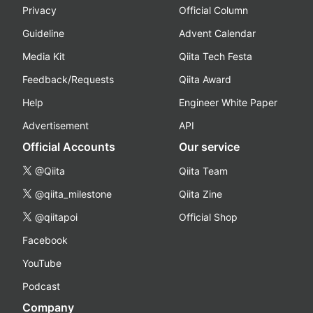
Privacy
Official Column
Guideline
Advent Calendar
Media Kit
Qiita Tech Festa
Feedback/Requests
Qiita Award
Help
Engineer White Paper
Advertisement
API
Official Accounts
Our service
@Qiita
Qiita Team
@qiita_milestone
Qiita Zine
@qiitapoi
Official Shop
Facebook
YouTube
Podcast
Company