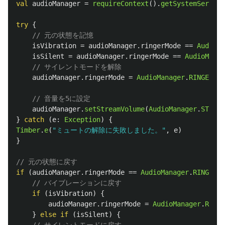
val
audioManager
=
requireContext
().
getSystemService
try
{
// 元の状態を記憶
isVibration
=
audioManager
.
ringerMode
==
AudioMa
isSilent
=
audioManager
.
ringerMode
==
AudioManag
// サイレントモードを解除
audioManager
.
ringerMode
=
AudioManager
.
RINGER_MO
// 音量を5に設定
audioManager
.
setStreamVolume
(
AudioManager
.
STREAM
}
catch
(
e
:
Exception
)
{
Timber
.
e
(
"ミュートの解除に失敗しました。"
,
e
)
}
// 元の状態に戻す
if
(
audioManager
.
ringerMode
==
AudioManager
.
RINGER_M
// バイブレーションに戻す
if
(
isVibration
)
{
audioManager
.
ringerMode
=
AudioManager
.
RINGE
}
else
if
(
isSilent
)
{