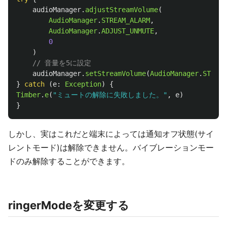
audioManager
.
adjustStreamVolume
(
AudioManager
.
STREAM_ALARM
,
AudioManager
.
ADJUST_UNMUTE
,
0
)
// 音量を5に設定
audioManager
.
setStreamVolume
(
AudioManager
.
STREAM
}
catch
(
e
:
Exception
)
{
Timber
.
e
(
"ミュートの解除に失敗しました。"
,
e
)
}
しかし、実はこれだと端末によっては通知オフ状態(サイ
レントモード)は解除できません。バイブレーションモー
ドのみ解除することができます。
ringerModeを変更する