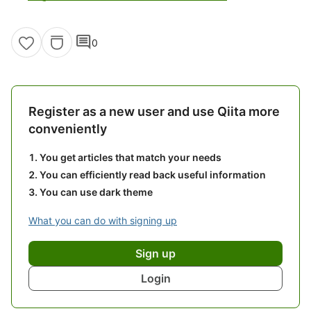
comment
0
Register as a new user and use Qiita more
conveniently
You get articles that match your needs
You can efficiently read back useful information
You can use dark theme
What you can do with signing up
Sign up
Login