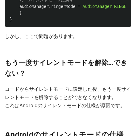
// サイレントモードに戻す
audioManager
.
ringerMode
=
AudioManager
.
RINGER_MO
}
}
しかし、ここで問題があります。
もう一度サイレントモードを解除…でき
ない？
コードからサイレントモードに設定した後、もう一度サイ
レントモードを解除することができなくなります。
これはAndroidのサイレントモードの仕様が原因です。
Androidのサイレントモードの仕様