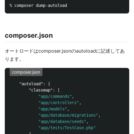
% composer dump-autoload
composer.json
オートロードはcomposer.jsonのautoloadに記述してあ
ります。
composer.json
"autoload"
:
{
"classmap"
:
[
"app/commands"
,
"app/controllers"
,
"app/models"
,
"app/database/migrations"
,
"app/database/seeds"
,
"app/tests/TestCase.php"