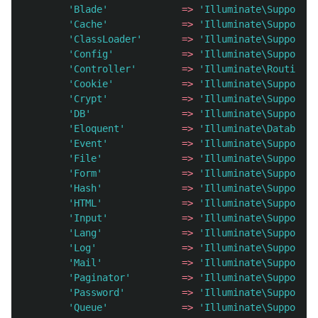
'Blade'
=>
'Illuminate\Support\F
'Cache'
=>
'Illuminate\Support\F
'ClassLoader'
=>
'Illuminate\Support\C
'Config'
=>
'Illuminate\Support\F
'Controller'
=>
'Illuminate\Routing\C
'Cookie'
=>
'Illuminate\Support\F
'Crypt'
=>
'Illuminate\Support\F
'DB'
=>
'Illuminate\Support\F
'Eloquent'
=>
'Illuminate\Database\
'Event'
=>
'Illuminate\Support\F
'File'
=>
'Illuminate\Support\F
'Form'
=>
'Illuminate\Support\F
'Hash'
=>
'Illuminate\Support\F
'HTML'
=>
'Illuminate\Support\F
'Input'
=>
'Illuminate\Support\F
'Lang'
=>
'Illuminate\Support\F
'Log'
=>
'Illuminate\Support\F
'Mail'
=>
'Illuminate\Support\F
'Paginator'
=>
'Illuminate\Support\F
'Password'
=>
'Illuminate\Support\F
'Queue'
=>
'Illuminate\Support\F