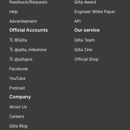
Feedback/Requests
Qiita Award
Help
Engineer White Paper
Advertisement
API
Official Accounts
Our service
@Qiita
Qiita Team
@qiita_milestone
Qiita Zine
@qiitapoi
Official Shop
Facebook
YouTube
Podcast
Company
About Us
Careers
Qiita Blog