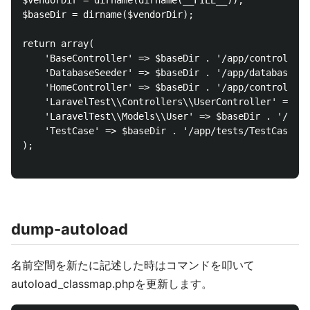
$vendorDir = dirname(dirname(__FILE__));

$baseDir = dirname($vendorDir);

return array(

    'BaseController' => $baseDir . '/app/controllers
    'DatabaseSeeder' => $baseDir . '/app/database/se
    'HomeController' => $baseDir . '/app/controllers
    'LaravelTest\\Controllers\\UserController' => $b
    'LaravelTest\\Models\\User' => $baseDir . '/app/
    'TestCase' => $baseDir . '/app/tests/TestCase.ph
);

dump-autoload
名前空間を新たに記述した時はコマンドを叩いて
autoload_classmap.phpを更新します。