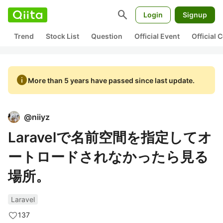
search
Login
Signup
Trend
Stock List
Question
Official Event
Official
info
More than 5 years have passed since last update.
@
niiyz
Laravelで名前空間を指定してオ
ートロードされなかったら見る
場所。
Laravel
137