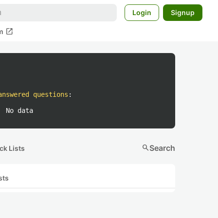
Login
Signup
open_in_new
m
answered questions
:
No data
search
Search
ck Lists
sts