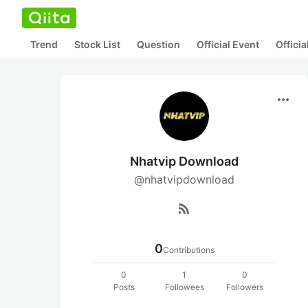
Trend
Stock List
Question
Official Event
Offici
more_horiz
Nhatvip Download
@nhatvipdownload
rss_feed
0
Contributions
0
1
0
Posts
Followees
Followers