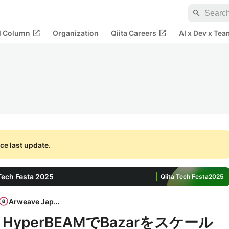
search
open_in_new
open_in_new
al Column
Organization
Qiita Careers
AI x Dev x Tea
ce last update.
h Festa 2025
Qiita Tech Festa
2025
Arweave Japan
okとHyperBEAMでBazarをスケール