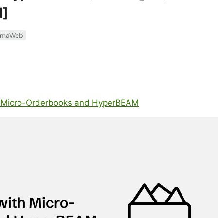
l]
rmaWeb
h Micro-Orderbooks and HyperBEAM