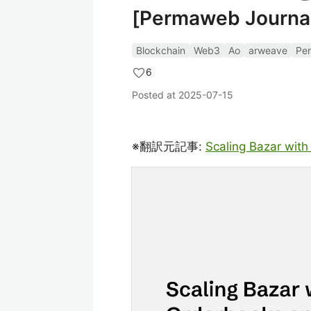
[Permaweb Journa
Blockchain
Web3
Ao
arweave
Pe
6
Posted at
2025-07-15
※翻訳元記事:
Scaling Bazar wit