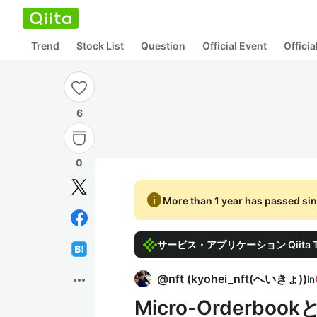
Trend
Stock List
Question
Official Event
Offici
6
0
info
More than 1 year has passed sin
サービス・アプリケーション Qiita Tec
more_horiz
@
nft
(
kyohei_nft(へいきょ)
)
in
Micro-Orderbo