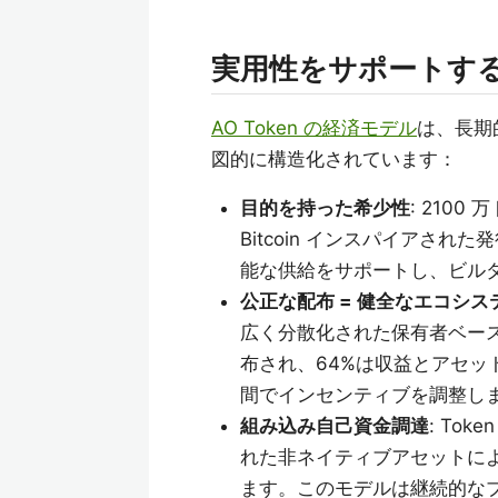
実用性をサポートす
AO Token の経済モデル
は、長期
図的に構造化されています：
目的を持った希少性
: 210
Bitcoin インスパイアさ
能な供給をサポートし、ビル
公正な配布 = 健全なエコシス
広く分散化された保有者ベース
布され、64%は収益とアセ
間でインセンティブを調整し
組み込み自己資金調達
: To
れた非ネイティブアセットに
ます。このモデルは継続的な