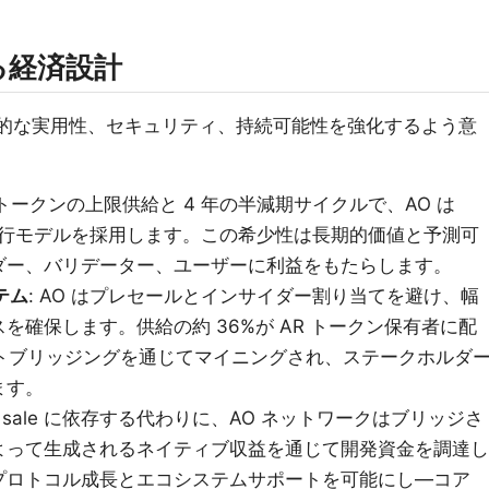
る経済設計
的な実用性、セキュリティ、持続可能性を強化するよう意
0 万トークンの上限供給と 4 年の半減期サイクルで、AO は
れた発行モデルを採用します。この希少性は長期的価値と予測可
ダー、バリデーター、ユーザーに利益をもたらします。
テム
: AO はプレセールとインサイダー割り当てを避け、幅
を確保します。供給の約 36%が AR トークン保有者に配
ットブリッジングを通じてマイニングされ、ステークホルダ
ます。
ken sale に依存する代わりに、AO ネットワークはブリッジさ
よって生成されるネイティブ収益を通じて開発資金を調達し
プロトコル成長とエコシステムサポートを可能にし—コア