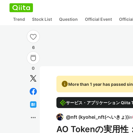
Trend
Stock List
Question
Official Event
Offici
6
0
info
More than 1 year has passed sin
サービス・アプリケーション Qiita Tec
more_horiz
@
nft
(
kyohei_nft(へいきょ)
)
in
AO Tokenの実