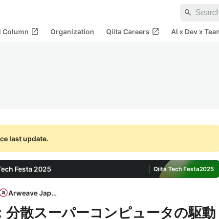
search
open_in_new
open_in_new
al Column
Organization
Qiita Careers
AI x Dev x Tea
ce last update.
h Festa 2025
Qiita Tech Festa
2025
Arweave Japan
用性：分散スーパーコンピュータの駆動