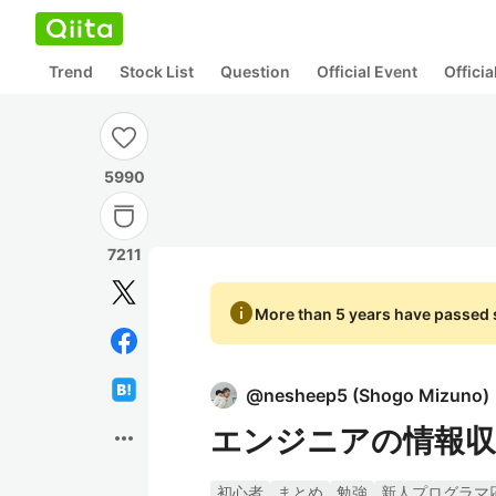
Trend
Stock List
Question
Official Event
Offici
5990
7211
info
More than 5 years have passed s
@
nesheep5
(
Shogo Mizuno
)
エンジニアの情報収
more_horiz
初心者
まとめ
勉強
新人プログラマ