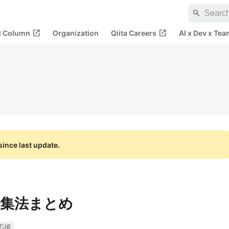
search
open_in_new
open_in_new
al Column
Organization
Qiita Careers
AI x Dev x Tea
ince last update.
集法まとめ
応援