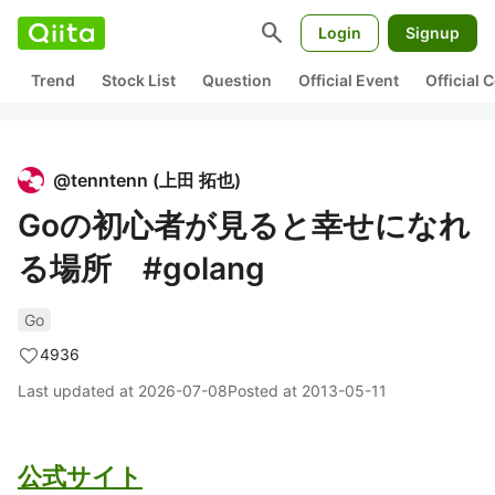
search
Login
Signup
Trend
Stock List
Question
Official Event
Official
@
tenntenn
(
上田 拓也
)
Goの初心者が見ると幸せになれ
る場所 #golang
Go
4936
Last updated at
2026-07-08
Posted at
2013-05-11
公式サイト