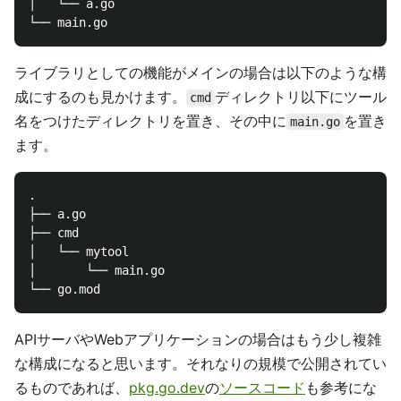
│   └── a.go

ライブラリとしての機能がメインの場合は以下のような構
成にするのも見かけます。
ディレクトリ以下にツール
cmd
名をつけたディレクトリを置き、その中に
を置き
main.go
ます。
.

├── a.go

├── cmd

│   └── mytool

│       └── main.go

APIサーバやWebアプリケーションの場合はもう少し複雑
な構成になると思います。それなりの規模で公開されてい
るものであれば、
pkg.go.dev
の
ソースコード
も参考にな