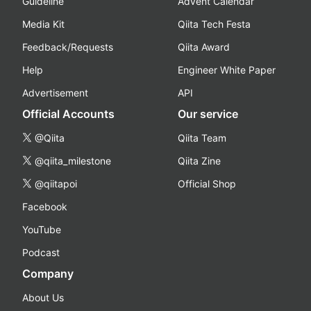
Guideline
Advent Calendar
Media Kit
Qiita Tech Festa
Feedback/Requests
Qiita Award
Help
Engineer White Paper
Advertisement
API
Official Accounts
Our service
@Qiita
Qiita Team
@qiita_milestone
Qiita Zine
@qiitapoi
Official Shop
Facebook
YouTube
Podcast
Company
About Us