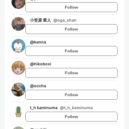
Follow
小笠原 章人
@
oga_shan
Follow
@
kanna
Follow
@
hikoboxi
Follow
@
occha
Follow
t_h kaminuma
@
t_h_kaminuma
Follow