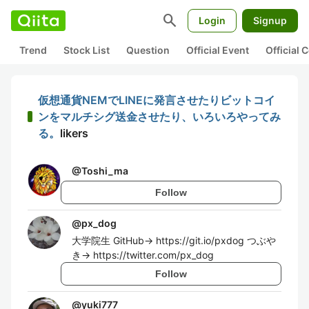
search
Login
Signup
Trend
Stock List
Question
Official Event
Official
仮想通貨NEMでLINEに発言させたりビットコイ
ンをマルチシグ送金させたり、いろいろやってみ
る。
likers
@
Toshi_ma
Follow
@
px_dog
大学院生 GitHub→ https://git.io/pxdog つぶや
き→ https://twitter.com/px_dog
Follow
@
yuki777