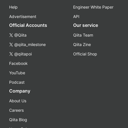
Help
Engineer White Paper
Advertisement
API
Official Accounts
Our service
@Qiita
Qiita Team
@qiita_milestone
Qiita Zine
@qiitapoi
Official Shop
Facebook
YouTube
Podcast
Company
About Us
Careers
Qiita Blog