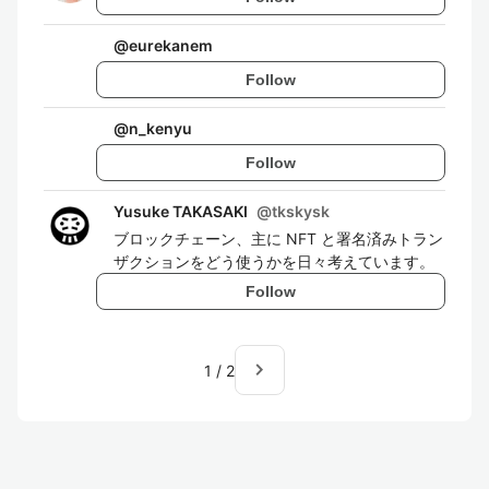
@
eurekanem
Follow
@
n_kenyu
Follow
Yusuke TAKASAKI
@
tkskysk
ブロックチェーン、主に NFT と署名済みトラン
ザクションをどう使うかを日々考えています。
Follow
navigate_next
1
/
2