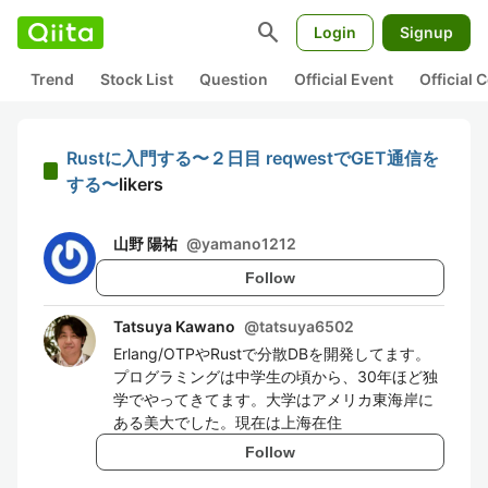
search
Login
Signup
Trend
Stock List
Question
Official Event
Official
Rustに入門する〜２日目 reqwestでGET通信を
する〜
likers
山野 陽祐
@
yamano1212
Follow
Tatsuya Kawano
@
tatsuya6502
Erlang/OTPやRustで分散DBを開発してます。
プログラミングは中学生の頃から、30年ほど独
学でやってきてます。大学はアメリカ東海岸に
ある美大でした。現在は上海在住
Follow