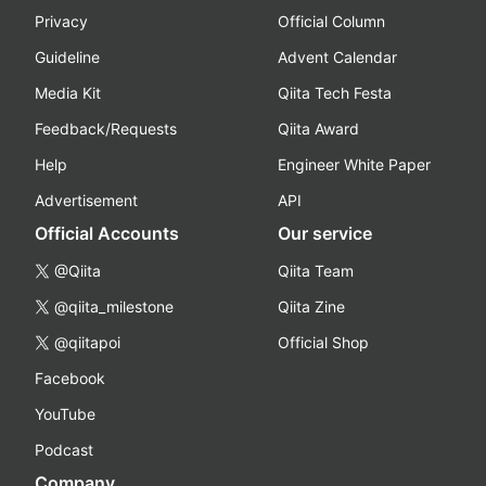
Privacy
Official Column
Guideline
Advent Calendar
Media Kit
Qiita Tech Festa
Feedback/Requests
Qiita Award
Help
Engineer White Paper
Advertisement
API
Official Accounts
Our service
@Qiita
Qiita Team
@qiita_milestone
Qiita Zine
@qiitapoi
Official Shop
Facebook
YouTube
Podcast
Company