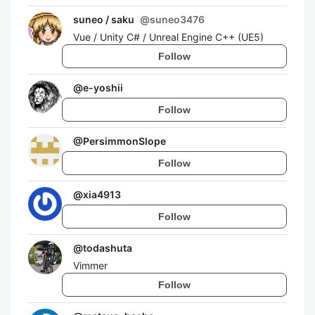
suneo / saku
@
suneo3476
Vue / Unity C# / Unreal Engine C++ (UE5)
Follow
@
e-yoshii
Follow
@
PersimmonSlope
Follow
@
xia4913
Follow
@
todashuta
Vimmer
Follow