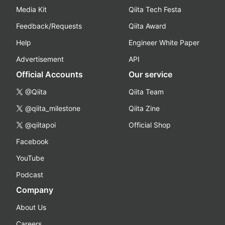
Media Kit
Qiita Tech Festa
Feedback/Requests
Qiita Award
Help
Engineer White Paper
Advertisement
API
Official Accounts
Our service
@Qiita
Qiita Team
@qiita_milestone
Qiita Zine
@qiitapoi
Official Shop
Facebook
YouTube
Podcast
Company
About Us
Careers