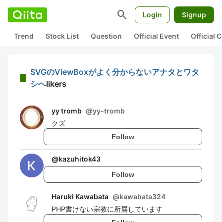
search
Login
Signup
Trend
Stock List
Question
Official Event
Official
SVGのViewBoxがよく分からないアナタとワタ
シへ
likers
yy tromb
@
yy-tromb
クズ
Follow
@
kazuhitok43
Follow
Haruki Kawabata
@
kawabata324
PHP書けない宗教に所属しています