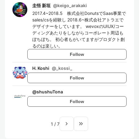
圭悟 新垣
@
keigo_arakaki
2017.4~2018.5 株式会社DonutsでSaas事業で
sales/csを経験し 2018.6~株式会社アトラエで
デザイナーをしています。 wevoxのUIUX/コー
ディングあたりをしながらコーポレート周辺も
ぼちぼち。 初心者もがいてますがプロダクト創
るのは楽しい。
Follow
H. Koshi
@
_kossi_
Follow
@
shushuTona
Follow
navigate_next
keyboard_double_arrow_right
1
/
7