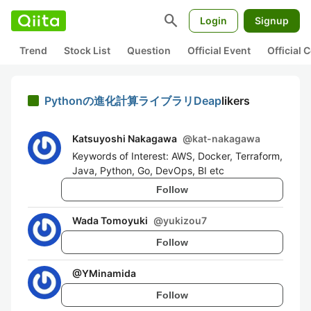
search
Login
Signup
Trend
Stock List
Question
Official Event
Official
Pythonの進化計算ライブラリDeap
likers
Katsuyoshi Nakagawa
@
kat-nakagawa
Keywords of Interest: AWS, Docker, Terraform,
Java, Python, Go, DevOps, BI etc
Follow
Wada Tomoyuki
@
yukizou7
Follow
@
YMinamida
Follow