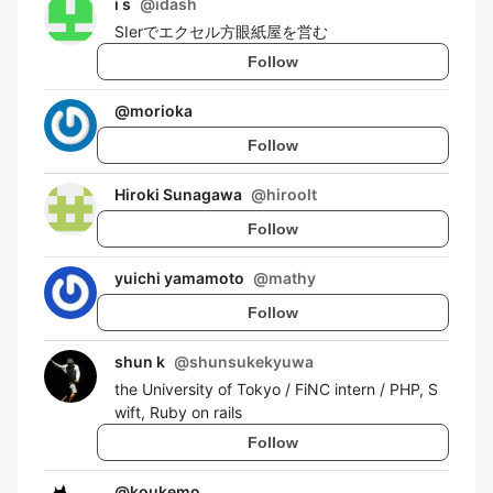
i s
@
idash
SIerでエクセル方眼紙屋を営む
Follow
@
morioka
Follow
Hiroki Sunagawa
@
hiroolt
Follow
yuichi yamamoto
@
mathy
Follow
shun k
@
shunsukekyuwa
the University of Tokyo / FiNC intern / PHP, S
wift, Ruby on rails
Follow
@
koukemo