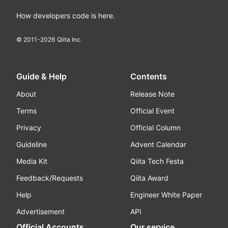
How developers code is here.
© 2011-
2026
Qiita Inc.
Guide & Help
Contents
About
Release Note
Terms
Official Event
Privacy
Official Column
Guideline
Advent Calendar
Media Kit
Qiita Tech Festa
Feedback/Requests
Qiita Award
Help
Engineer White Paper
Advertisement
API
Official Accounts
Our service