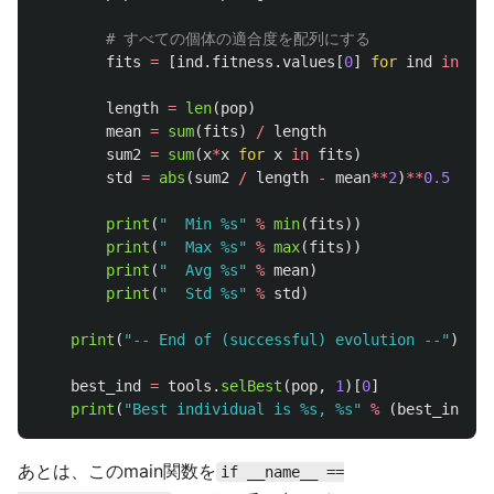
fits
=
[
ind
.
fitness
.
values
[
0
]
for
ind
in
pop
length
=
len
(
pop
)
mean
=
sum
(
fits
)
/
length
sum2
=
sum
(
x
*
x
for
x
in
fits
)
std
=
abs
(
sum2
/
length
-
mean
**
2
)
**
0.5
print
(
"
  Min %s
"
%
min
(
fits
))
print
(
"
  Max %s
"
%
max
(
fits
))
print
(
"
  Avg %s
"
%
mean
)
print
(
"
  Std %s
"
%
std
)
print
(
"
-- End of (successful) evolution --
"
)
best_ind
=
tools
.
selBest
(
pop
,
1
)[
0
]
print
(
"
Best individual is %s, %s
"
%
(
best_ind
,
b
あとは、このmain関数を
if __name__ ==