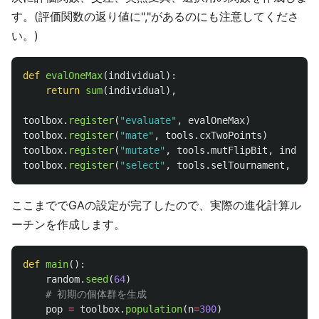
す。(評価関数の返り値に","があるのにも注意してくださ
い。)
def
evalOneMax
(
individual
):
return
sum
(
individual
),
toolbox
.
register
(
"
evaluate
"
,
evalOneMax
)
toolbox
.
register
(
"
mate
"
,
tools
.
cxTwoPoints
)
toolbox
.
register
(
"
mutate
"
,
tools
.
mutFlipBit
,
indpb
=
0
toolbox
.
register
(
"
select
"
,
tools
.
selTournament
,
tour
ここまででGAの設定が完了したので、実際の進化計算ル
ーチンを作成します。
def
main
():
random
.
seed
(
64
)
pop
=
toolbox
.
population
(
n
=
300
)