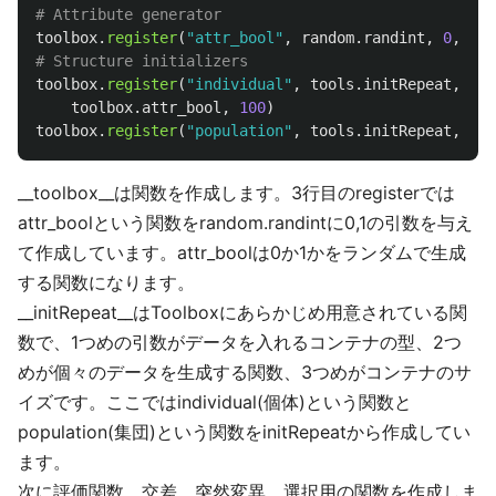
toolbox
.
register
(
"
attr_bool
"
,
random
.
randint
,
0
,
1
)
toolbox
.
register
(
"
individual
"
,
tools
.
initRepeat
,
cre
toolbox
.
attr_bool
,
100
)
toolbox
.
register
(
"
population
"
,
tools
.
initRepeat
,
lis
__toolbox__は関数を作成します。3行目のregisterでは
attr_boolという関数をrandom.randintに0,1の引数を与え
て作成しています。attr_boolは0か1かをランダムで生成
する関数になります。
__initRepeat__はToolboxにあらかじめ用意されている関
数で、1つめの引数がデータを入れるコンテナの型、2つ
めが個々のデータを生成する関数、3つめがコンテナのサ
イズです。ここではindividual(個体)という関数と
population(集団)という関数をinitRepeatから作成してい
ます。
次に評価関数、交差、突然変異、選択用の関数を作成しま