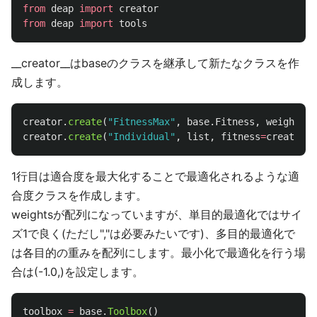
from
deap
import
creator
from
deap
import
tools
__creator__はbaseのクラスを継承して新たなクラスを作
成します。
creator
.
create
(
"
FitnessMax
"
,
base
.
Fitness
,
weights
=
(
creator
.
create
(
"
Individual
"
,
list
,
fitness
=
creator
.
F
1行目は適合度を最大化することで最適化されるような適
合度クラスを作成します。
weightsが配列になっていますが、単目的最適化ではサイ
ズ1で良く(ただし","は必要みたいです)、多目的最適化で
は各目的の重みを配列にします。最小化で最適化を行う場
合は(-1.0,)を設定します。
toolbox
=
base
.
Toolbox
()