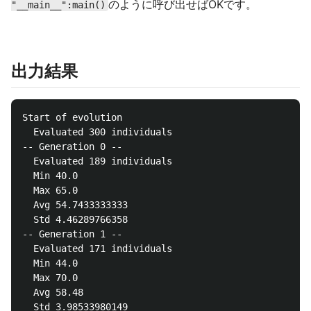
のように呼び出せばOKです。
"__main__":main()
出力結果
Start of evolution

  Evaluated 300 individuals

-- Generation 0 --

  Evaluated 189 individuals

  Min 40.0

  Max 65.0

  Avg 54.7433333333

  Std 4.46289766358

-- Generation 1 --

  Evaluated 171 individuals

  Min 44.0

  Max 70.0

  Avg 58.48

  Std 3.98533980149
