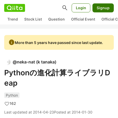
search
Login
Signup
Trend
Stock List
Question
Official Event
Official
info
More than 5 years have passed since last update.
@
neka-nat
(
k tanaka
)
Pythonの進化計算ライブラリD
eap
Python
162
Last updated at
2014-04-23
Posted at
2014-01-30