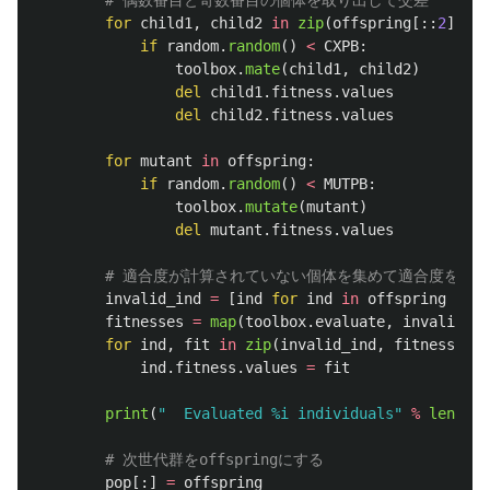
for
child1
,
child2
in
zip
(
offspring
[::
2
],
of
if
random
.
random
()
<
CXPB
:
toolbox
.
mate
(
child1
,
child2
)
del
child1
.
fitness
.
values
del
child2
.
fitness
.
values
for
mutant
in
offspring
:
if
random
.
random
()
<
MUTPB
:
toolbox
.
mutate
(
mutant
)
del
mutant
.
fitness
.
values
invalid_ind
=
[
ind
for
ind
in
offspring
if
n
fitnesses
=
map
(
toolbox
.
evaluate
,
invalid_in
for
ind
,
fit
in
zip
(
invalid_ind
,
fitnesses
):
ind
.
fitness
.
values
=
fit
print
(
"
  Evaluated %i individuals
"
%
len
(
inv
pop
[:]
=
offspring