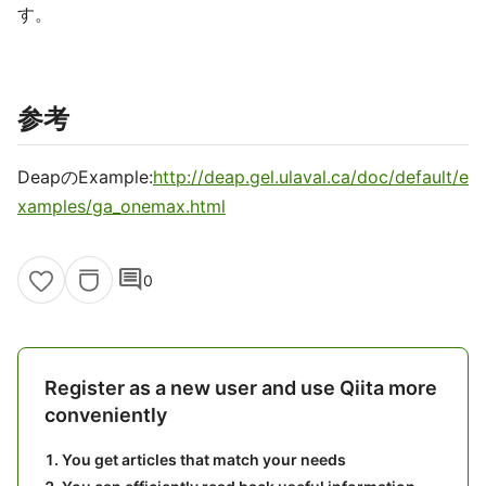
す。
参考
DeapのExample:
http://deap.gel.ulaval.ca/doc/default/e
xamples/ga_onemax.html
comment
0
Register as a new user and use Qiita more
conveniently
You get articles that match your needs