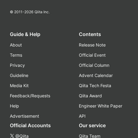
© 2011-
2026
Qiita Inc.
Guide & Help
Contents
About
Release Note
Terms
Official Event
Privacy
Official Column
Guideline
Advent Calendar
Media Kit
Qiita Tech Festa
Feedback/Requests
Qiita Award
Help
Engineer White Paper
Advertisement
API
Official Accounts
Our service
@Qiita
Qiita Team