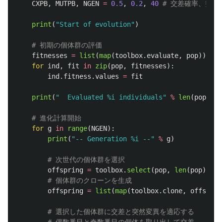
CXPB
,
MUTPB
,
NGEN
=
0.5
,
0.2
,
40
print
(
"
Start of evolution
"
)
fitnesses
=
list
(
map
(
toolbox
.
evaluate
,
pop
))
for
ind
,
fit
in
zip
(
pop
,
fitnesses
):
ind
.
fitness
.
values
=
fit
print
(
"
  Evaluated %i individuals
"
%
len
(
pop
))
for
g
in
range
(
NGEN
):
print
(
"
-- Generation %i --
"
%
g
)
offspring
=
toolbox
.
select
(
pop
,
len
(
pop
))
offspring
=
list
(
map
(
toolbox
.
clone
,
offsprin