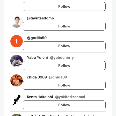
Follow
@
tayutaedomo
Follow
@
gorilla50
Follow
Yabu Yuichi
@
yabuchin_y
Follow
chida 0909
@
chida09
Follow
Kenta Hakoishi
@
yakitorizanmai
Follow