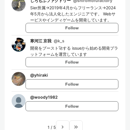
しろもふファクトリー
@
shiromofufactory
Sier所属→2019年4月からフリーランス→2024
年5月から法人化したエンジニアです。 Webサ
ービスやインディゲームを開発しています。
Follow
寒河江 京我
@
k_s
開発をブースト🚀する issueから始める開発プラ
ットフォームを運営しています
Follow
@
yhiraki
Follow
@
woody1982
Follow
navigate_next
keyboard_double_arrow_right
1
/
5