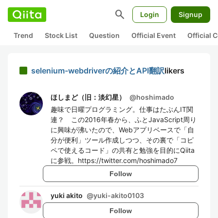
search
Login
Signup
Trend
Stock List
Question
Official Event
Official
selenium-webdriverの紹介とAPI翻訳
likers
ほしまど（旧：淡幻星）
@
hoshimado
趣味で日曜プログラミング。仕事はたぶんIT関
連？ この2016年春から、ふとJavaScript周り
に興味が沸いたので、Webアプリベースで「自
分が便利」ツール作成しつつ、その裏で「コピ
ペで使えるコード」の共有と勉強を目的にQiita
に参戦。https://twitter.com/hoshimado7
Follow
yuki akito
@
yuki-akito0103
Follow