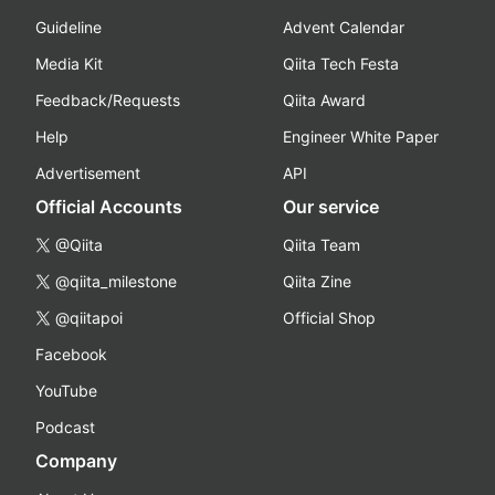
Guideline
Advent Calendar
Media Kit
Qiita Tech Festa
Feedback/Requests
Qiita Award
Help
Engineer White Paper
Advertisement
API
Official Accounts
Our service
@Qiita
Qiita Team
@qiita_milestone
Qiita Zine
@qiitapoi
Official Shop
Facebook
YouTube
Podcast
Company