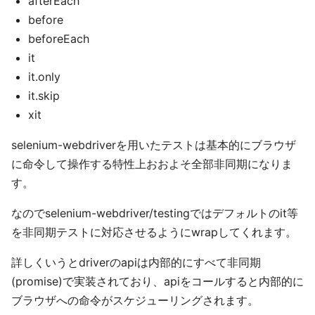
afterEach
before
beforeEach
it
it.only
it.skip
xit
selenium-webdriverを用いたテストは基本的にブラウザ
に命令して操作する特性上おおよそ全部非同期になりま
す。
なのでselenium-webdriver/testingではデフォルトのit等
を非同期テストに対応させるようにwrapしてくれます。
詳しくいうとdriverのapiは内部的にすべて非同期
(promise)で実装されており、apiをコールすると内部的に
ブラウザへの命令がスケジューリングされます。