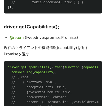
//         takesScreenshot: true } } }
});
driver.getCapabilities();
@return
{!webdriver.promise.Promise.}
現在のクライアントの機能情報(capability)を返す
Promiseを返す
driver
.
getCapabilities
().
then
(
function 
(
capability
)
console
.
log
(
capability
);
// { caps_:
//    { platform: 'MAC',
//      acceptSslCerts: true,
//      javascriptEnabled: true,
//      browserName: 'chrome',
//      chrome: { userDataDir: '/var/folders/mz/kq