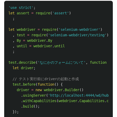
'
use strict
'
;
let
assert
=
require
(
'
assert
'
)
;
let
webdriver
=
require
(
'
selenium-webdriver
'
)
,
test
=
require
(
'
selenium-webdriver/testing
'
)
,
By
=
webdriver
.
By
,
until
=
webdriver
.
until
;
test
.
describe
(
'
なにかのフォームについて
'
,
function 
()
{
let
driver
;
// テスト実行前にdriverの起動と作成
test
.
before
(
function
()
{
driver
=
new
webdriver
.
Builder
()
.
usingServer
(
'
http://localhost:4444/wd/hub
'
)
.
withCapabilities
(
webdriver
.
Capabilities
.
chrom
.
build
();
});