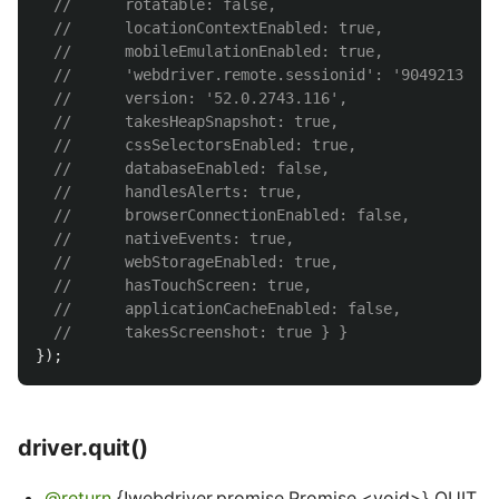
//      rotatable: false,
//      locationContextEnabled: true,
//      mobileEmulationEnabled: true,
//      'webdriver.remote.sessionid': '9049213d-c7
//      version: '52.0.2743.116',
//      takesHeapSnapshot: true,
//      cssSelectorsEnabled: true,
//      databaseEnabled: false,
//      handlesAlerts: true,
//      browserConnectionEnabled: false,
//      nativeEvents: true,
//      webStorageEnabled: true,
//      hasTouchScreen: true,
//      applicationCacheEnabled: false,
//      takesScreenshot: true } }
});
driver.quit()
@return
{!webdriver.promise.Promise.<void>} QUIT