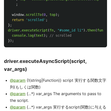
;
window
.
scrollTo
(
0
,
top
);
return
'
scrolled
'
;
};
driver
.
executeScript
(
fn
,
"
#some_id li
"
).
then
(
functio
console
.
log
(
text
);
// scrolled
});
driver.executeAsyncScript(script,
var_args)
@param
{!(string|Function)} script 実行する関数文字
列(もしくは関数)
@param
{...*} var_args The arguments to pass to
the script.
@param
{...*} var_args 実行するscript(関数)に与える