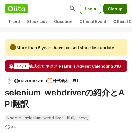
search
Login
Signup
Trend
Stock List
Question
Official Event
Official
info
More than 5 years have passed since last update.
株式会社ネクスト(Lifull)
Advent Calendar
2016
Day 1
@
nazomikan
in
株式会社LIFULL
selenium-webdriverの紹介とA
PI翻訳
Node.js
selenium-webdriver
lifull,
next,
94