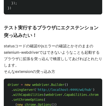
});
})
テスト実行するブラウザにエクステンション
突っ込みたい！
statusコードの確認やjsエラーの確認とかそのままの
selenium-webdriverではできないようなことも起動する
ブラウザに拡張を突っ込んで橋渡ししてあげればとれたり
します。
そんなextensionの突っ込み方
driver
=
new
webdriver
.
Builder
()
.
usingServer
(
'
http://localhost:4444/wd/hub
'
)
.
withCapabilities
(
webdriver
.
Capabilities
.
chrome
())
.
setChromeOptions
(
(
new
chrome
.
Options
())