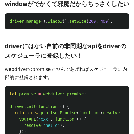
windowがでかくて邪魔だからちっさくしたい
driver
.
manage
().
window
().
setSize
(
200
,
400
);
driverにはない自前の非同期なapiをdriverの
スケジューラに登録したい！
webdriverのpromiseで包んであげればスケジューラに内
部的に登録されます。
let
promise
=
webdriver
.
promise
;
driver
.
call
(
function 
()
{
return
new
promise
.
Promise
(
function 
(
resolve
,
reje
yourAPI
(
'
xxx
'
,
function 
()
{
resolve
(
'
hello
'
);
});