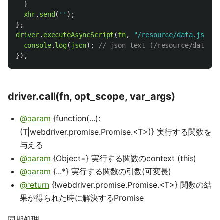
}
xhr
.
send
(
''
);
};
driver
.
executeAsyncScript
(
fn
,
"
/resource/data.json
"
)
console
.
log
(
json
);
// json text (/resource/data.js
});
driver.call(fn, opt_scope, var_args)
@param
{function(...):
(T|webdriver.promise.Promise.<T>)} 実行する関数を
与える
@param
{Object=} 実行する関数のcontext (this)
@param
{...*} 実行する関数の引数(可変長)
@return
{!webdriver.promise.Promise.<T>} 関数の結
果が得られた時に解決するPromise
同期処理