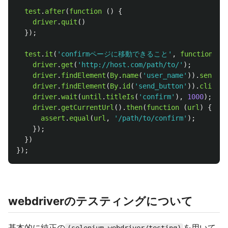
test
.
after
(
function 
()
{
driver
.
quit
()
});
test
.
it
(
'
confirmページに移動できること
'
,
function 
()
driver
.
get
(
'
http://host.com/path/to/
'
);
driver
.
findElement
(
By
.
name
(
'
user_name
'
)).
sendKey
driver
.
findElement
(
By
.
id
(
'
send_button
'
)).
click
()
driver
.
wait
(
until
.
titleIs
(
'
confirm
'
),
1000
);
driver
.
getCurrentUrl
().
then
(
function 
(
url
)
{
assert
.
equal
(
url
,
'
/path/to/confirm
'
);
});
})
});
webdriverのテスティングについて
基本的に純正の
を用いて