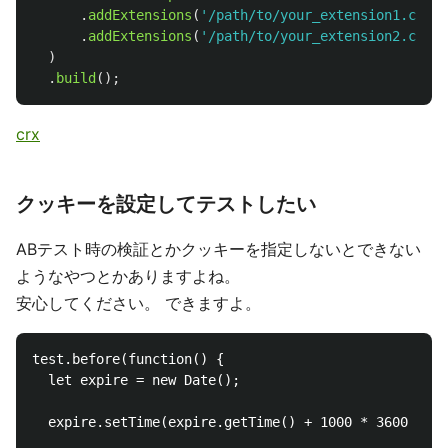
.
addExtensions
(
'
/path/to/your_extension1.crx
'
)
.
addExtensions
(
'
/path/to/your_extension2.crx
'
)
)
.
build
();
crx
クッキーを設定してテストしたい
ABテスト時の検証とかクッキーを指定しないとできない
ようなやつとかありますよね。
安心してください。 できますよ。
test.before(function() {

  let expire = new Date();

  expire.setTime(expire.getTime() + 1000 * 3600 * 24