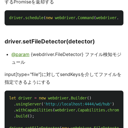
するPromiseを返却する
driver
.
schedule
(
new
webdriver
.
Command
(
webdriver
.
Comm
driver.setFileDetector(detector)
@param
{webdriver.FileDetector} ファイル検知モジ
ュール
input[type="file"]に対してsendKeysを介してファイルを
指定できるようにする
let
driver
=
new
webdriver
.
Builder
()
.
usingServer
(
'
http://localhost:4444/wd/hub
'
)
.
withCapabilities
(
webdriver
.
Capabilities
.
chrome
())
.
build
();