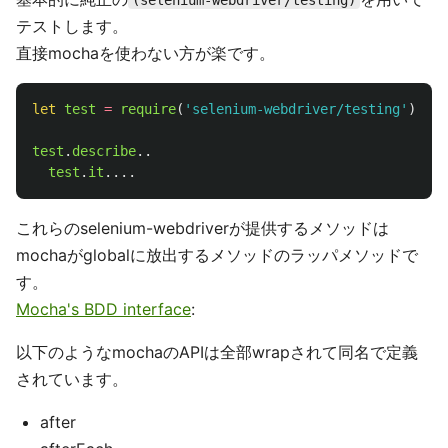
(selenium-webdriver/testing)
テストします。
直接mochaを使わない方が楽です。
let
test
=
require
(
'
selenium-webdriver/testing
'
)
test
.
describe
..
test
.
it
....
これらのselenium-webdriverが提供するメソッドは
mochaがglobalに放出するメソッドのラッパメソッドで
す。
Mocha's BDD interface
:
以下のようなmochaのAPIは全部wrapされて同名で定義
されています。
after