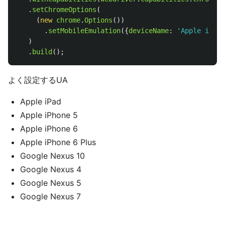
.
setChromeOptions
(
(
new
chrome
.
Options
())
.
setMobileEmulation
({
deviceName
:
'
Apple iPhon
)
.
build
();
よく設定するUA
Apple iPad
Apple iPhone 5
Apple iPhone 6
Apple iPhone 6 Plus
Google Nexus 10
Google Nexus 4
Google Nexus 5
Google Nexus 7