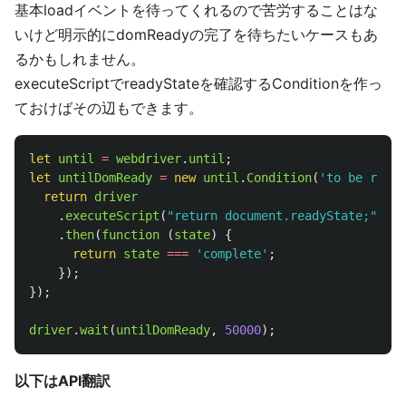
基本loadイベントを待ってくれるので苦労することはな
いけど明示的にdomReadyの完了を待ちたいケースもあ
るかもしれません。
executeScriptでreadyStateを確認するConditionを作っ
ておけばその辺もできます。
let
until
=
webdriver
.
until
;
let
untilDomReady
=
new
until
.
Condition
(
'
to be ready
return
driver
.
executeScript
(
"
return document.readyState;
"
)
.
then
(
function 
(
state
)
{
return
state
===
'
complete
'
;
});
});
driver
.
wait
(
untilDomReady
,
50000
);
以下はAPI翻訳