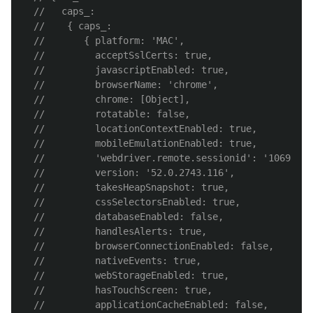
//   caps_:
//    { caps_:
//       { platform: 'MAC',
//         acceptSslCerts: true,
//         javascriptEnabled: true,
//         browserName: 'chrome',
//         chrome: [Object],
//         rotatable: false,
//         locationContextEnabled: true,
//         mobileEmulationEnabled: true,
//         'webdriver.remote.sessionid': '1069bbb4
//         version: '52.0.2743.116',
//         takesHeapSnapshot: true,
//         cssSelectorsEnabled: true,
//         databaseEnabled: false,
//         handlesAlerts: true,
//         browserConnectionEnabled: false,
//         nativeEvents: true,
//         webStorageEnabled: true,
//         hasTouchScreen: true,
//         applicationCacheEnabled: false,