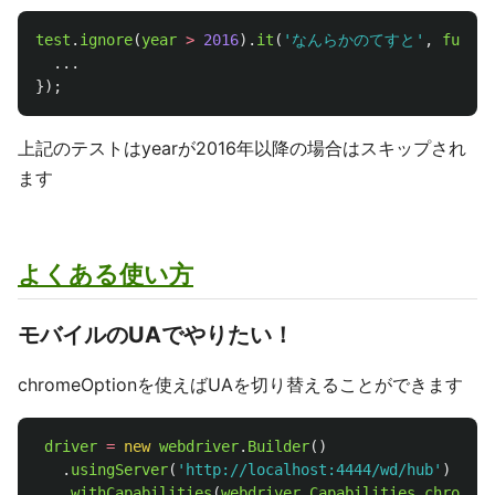
test
.
ignore
(
year
>
2016
).
it
(
'
なんらかのてすと
'
,
functi
...
});
上記のテストはyearが2016年以降の場合はスキップされ
ます
よくある使い方
モバイルのUAでやりたい！
chromeOptionを使えばUAを切り替えることができます
driver
=
new
webdriver
.
Builder
()
.
usingServer
(
'
http://localhost:4444/wd/hub
'
)
.
withCapabilities
(
webdriver
.
Capabilities
.
chrome
()