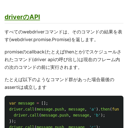
driverのAPI
すべてのwebdriverコマンドは、そのコマンドの結果を表
す{webdriver.promise.Promise}を返します。
promiseのcallback(たとえばthenとか)でスケジュールさ
れたコマンド(driver apiの呼び出し)は現在のフレーム内
の次のコマンドの前に実行されます。
たとえば以下のようなコマンド群があった場合最後の
assertiは成立します
var
message
=
[];
driver
.
call
(
message
.
push
,
message
,
'
a
'
).
then
(
functio
driver
.
call
(
message
.
push
,
message
,
'
b
'
);
});
driver
.
call
(
message
.
push
,
message
,
'
c
'
);