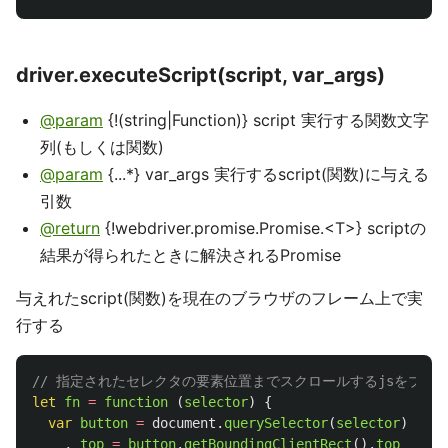
driver.executeScript(script, var_args)
@param
{!(string|Function)} script 実行する関数文字
列(もしくは関数)
@param
{...*} var_args 実行するscript(関数)に与える
引数
@return
{!webdriver.promise.Promise.<T>} scriptの
結果が得られたときに解決されるPromise
与えれたscript(関数)を現在のブラウザのフレーム上で実
行する
// 指定されたセレクタの要素位置までスクロールするjsをブラ
let
fn
=
function 
(
selector
)
{
var
button
=
document
.
querySelector
(
selector
)
,
top
=
button
.
getBoundingClientRect
().
top