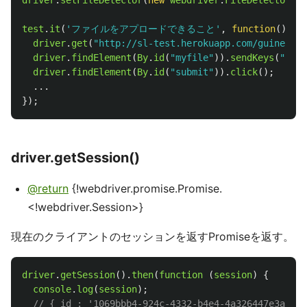
driver
.
setFileDetector
(
new
webdriver
.
FileDetector
())
test
.
it
(
'
ファイルをアプロードできること
'
,
function
()
{
driver
.
get
(
"
http://sl-test.herokuapp.com/guinea_pi
driver
.
findElement
(
By
.
id
(
"
myfile
"
)).
sendKeys
(
"
/pat
driver
.
findElement
(
By
.
id
(
"
submit
"
)).
click
();
...
});
driver.getSession()
@return
{!webdriver.promise.Promise.
<!webdriver.Session>}
現在のクライアントのセッションを返すPromiseを返す。
driver
.
getSession
().
then
(
function 
(
session
)
{
console
.
log
(
session
);
// { id_: '1069bbb4-924c-4332-b4e4-4a326447e3ab',