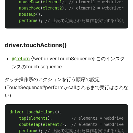
mouseDown
(
element1
).
// element1 = webdriver.Web
mouseMove
(
element2
).
// element2 = webdriver.Web
mouseUp
().
perform
();
// 上記で定義された操作を実行する(返り値は完
driver.touchActions()
@return
{!webdriver.TouchSequence} このインスタ
ンスのtouch sequence
タッチ操作系のアクションを行う順序の設定
(TouchSequence#performがcallされるまで実行はされな
い)
driver
.
touchActions
().
tap
(
element1
).
// element1 = webdriver.We
doubleTap
(
element2
).
// element2 = webdriver.We
perform
();
// 上記で定義された操作を実行する(返り値は完