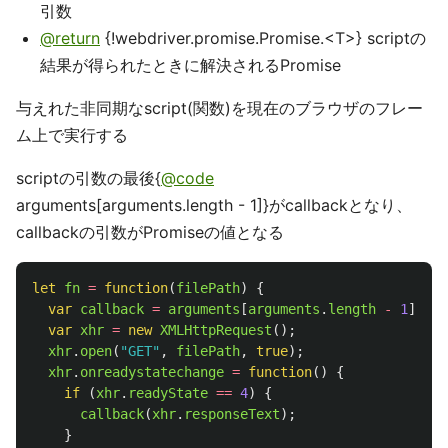
引数
@return
{!webdriver.promise.Promise.<T>} scriptの
結果が得られたときに解決されるPromise
与えれた非同期なscript(関数)を現在のブラウザのフレー
ム上で実行する
scriptの引数の最後{
@code
arguments[arguments.length - 1]}がcallbackとなり、
callbackの引数がPromiseの値となる
let
fn
=
function
(
filePath
)
{
var
callback
=
arguments
[
arguments
.
length
-
1
];
var
xhr
=
new
XMLHttpRequest
();
xhr
.
open
(
"
GET
"
,
filePath
,
true
);
xhr
.
onreadystatechange
=
function
()
{
if 
(
xhr
.
readyState
==
4
)
{
callback
(
xhr
.
responseText
);
}