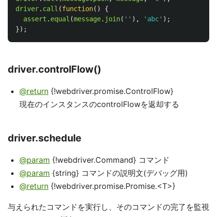
driver
.
call
(
function
()
{
assert
.
equal
(
message
.
join
(
''
),
'
abc
'
);
});
driver.controlFlow()
@return
{!webdriver.promise.ControlFlow}
現在のインスタンスのcontrolFlowを返却する
driver.schedule
@param
{!webdriver.Command} コマンド
@param
{string} コマンドの説明文(デバッグ用)
@return
{!webdriver.promise.Promise.<T>}
与えられたコマンドを実行し、そのコマンドの完了を監視