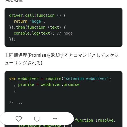
driver
.
call
(
function 
()
{
return
'
hoge
'
;
}).
then
(
function 
(
text
)
{
console
.
log
(
text
);
// hoge
});
非同期処理(Promiseを返却するとコマンドとしてスケジ
ューリングされる)
var
webdriver
=
require
(
'
selenium-webdriver
'
)
,
promise
=
webdriver
.
promise
;
// ...
driver
.
call
(
function 
()
{
more_horiz
return
new
promise
.
Promise
(
function 
(
resolve
,
reje
setTimeout
(
function 
()
{