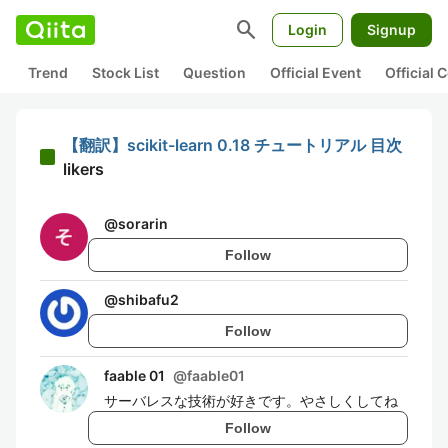
search
Login
Signup
Trend
Stock List
Question
Official Event
Official
【翻訳】scikit-learn 0.18 チュートリアル 目次
likers
@
sorarin
Follow
@
shibafu2
Follow
faable 01
@
faable01
サーバレスな技術が好きです。やさしくしてね
Follow