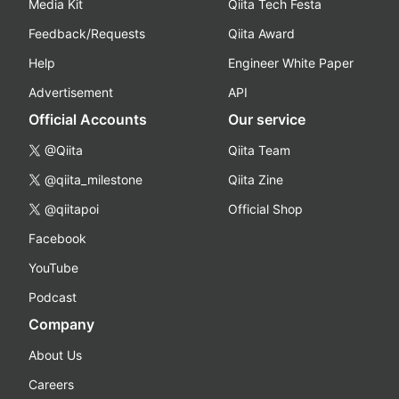
Media Kit
Qiita Tech Festa
Feedback/Requests
Qiita Award
Help
Engineer White Paper
Advertisement
API
Official Accounts
Our service
@Qiita
Qiita Team
@qiita_milestone
Qiita Zine
@qiitapoi
Official Shop
Facebook
YouTube
Podcast
Company
About Us
Careers