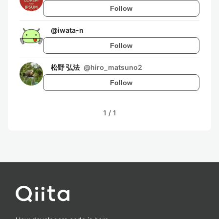
Follow
@
iwata-n
Follow
松野 弘法
@
hiro_matsuno2
Follow
1
/
1