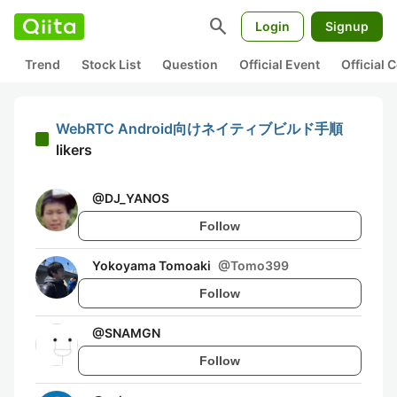
search
Login
Signup
Trend
Stock List
Question
Official Event
Official
WebRTC Android向けネイティブビルド手順
likers
@
DJ_YANOS
Follow
Yokoyama Tomoaki
@
Tomo399
Follow
@
SNAMGN
Follow