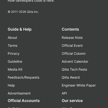
How developers code is here.
© 2011-
2026
Qiita Inc.
Guide & Help
Contents
About
Release Note
Terms
Official Event
Privacy
Official Column
Guideline
Advent Calendar
Media Kit
Qiita Tech Festa
Feedback/Requests
Qiita Award
Help
Engineer White Paper
Advertisement
API
Official Accounts
Our service