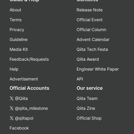
About
Release Note
Terms
Official Event
Privacy
Official Column
Guideline
Advent Calendar
Media Kit
Qiita Tech Festa
Feedback/Requests
Qiita Award
Help
Engineer White Paper
Advertisement
API
Official Accounts
Our service
@Qiita
Qiita Team
@qiita_milestone
Qiita Zine
@qiitapoi
Official Shop
Facebook