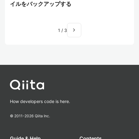
イルをバックアップする
navigate_next
1
/
3
How developers code is here.
© 2011-
2026
Qiita Inc.
Guide & Help
Contents