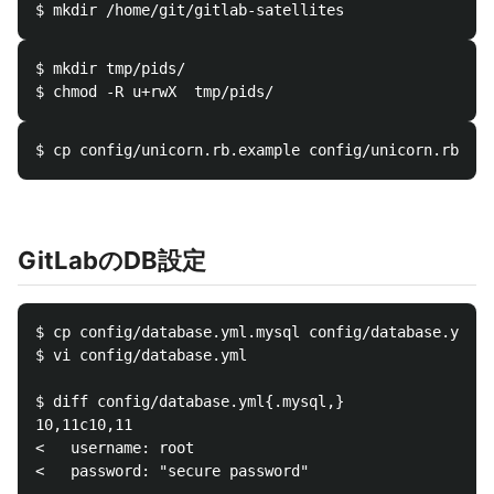
$ mkdir tmp/pids/

GitLabのDB設定
$ cp config/database.yml.mysql config/database.yml

$ vi config/database.yml

$ diff config/database.yml{.mysql,}

10,11c10,11

<   username: root

<   password: "secure password"
