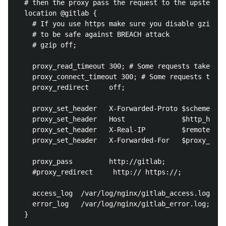
  # then the proxy pass the request to the upsteam (
  location @gitlab {

    # If you use https make sure you disable gzip co
    # to be safe against BREACH attack

    # gzip off;

    proxy_read_timeout 300; # Some requests take mor
    proxy_connect_timeout 300; # Some requests take 
    proxy_redirect     off;

    proxy_set_header   X-Forwarded-Proto $scheme;

    proxy_set_header   Host              $http_host;

    proxy_set_header   X-Real-IP         $remote_add
    proxy_set_header   X-Forwarded-For   $proxy_add_
    proxy_pass         http://gitlab;

    #proxy_redirect     http:// https://;

    access_log  /var/log/nginx/gitlab_access.log;

    error_log   /var/log/nginx/gitlab_error.log;

  }
