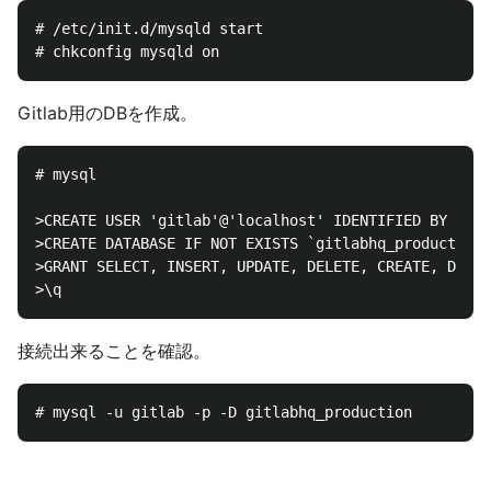
# /etc/init.d/mysqld start

Gitlab用のDBを作成。
# mysql

>CREATE USER 'gitlab'@'localhost' IDENTIFIED BY '
>CREATE DATABASE IF NOT EXISTS `gitlabhq_production`
>GRANT SELECT, INSERT, UPDATE, DELETE, CREATE, DROP,
接続出来ることを確認。