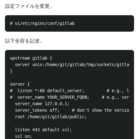
設定ファイルを変更。
以下全容を記述。
upstream gitlab {

  server unix:/home/git/gitlab/tmp/sockets/gitlab.so
}

server {

#  listen *:80 default_server;         # e.g., liste
#  server_name YOUR_SERVER_FQDN;     # e.g., server_
  server_name 127.0.0.1;

  server_tokens off;     # don't show the version nu
  root /home/git/gitlab/public;

  listen 443 default ssl;

  ssl on;
