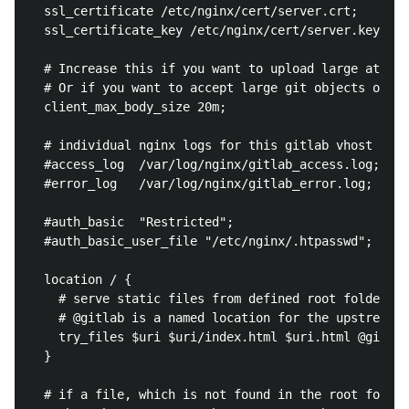
  ssl_certificate /etc/nginx/cert/server.crt;

  ssl_certificate_key /etc/nginx/cert/server.key;

  # Increase this if you want to upload large attach
  # Or if you want to accept large git objects over 
  client_max_body_size 20m;

  # individual nginx logs for this gitlab vhost

  #access_log  /var/log/nginx/gitlab_access.log;

  #error_log   /var/log/nginx/gitlab_error.log;

  #auth_basic  "Restricted";

  #auth_basic_user_file "/etc/nginx/.htpasswd";

  location / {

    # serve static files from defined root folder;.

    # @gitlab is a named location for the upstream f
    try_files $uri $uri/index.html $uri.html @gitlab
  }

  # if a file, which is not found in the root folder