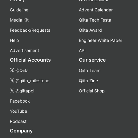
Guideline
Advent Calendar
Media Kit
Qiita Tech Festa
Feedback/Requests
Qiita Award
Help
Engineer White Paper
Advertisement
API
Official Accounts
Our service
@Qiita
Qiita Team
@qiita_milestone
Qiita Zine
@qiitapoi
Official Shop
Facebook
YouTube
Podcast
Company