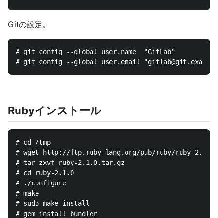
Gitの設定。
# git config --global user.name  "GitLab"

Rubyインストール
# cd /tmp

# wget http://ftp.ruby-lang.org/pub/ruby/ruby-2.1.0.
# tar zxvf ruby-2.1.0.tar.gz

# cd ruby-2.1.0

# ./configure

# make

# sudo make install

# gem install bundler
