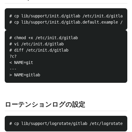
# cp lib/support/init.d/gitlab /etc/init.d/gitlab

# chmod +x /etc/init.d/gitlab

# vi /etc/init.d/gitlab

# diff /etc/init.d/gitlab

?c?

< NAME=git

---

ローテンションログの設定