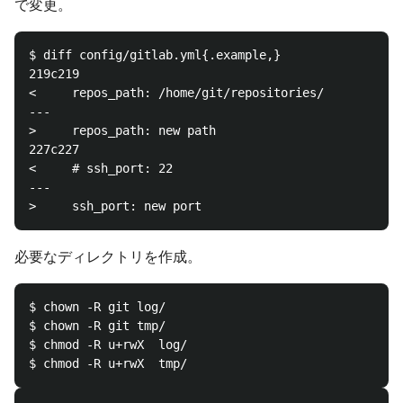
で変更。
$ diff config/gitlab.yml{.example,}

219c219

<     repos_path: /home/git/repositories/

---

>     repos_path: new path

227c227

<     # ssh_port: 22

---

必要なディレクトリを作成。
$ chown -R git log/

$ chown -R git tmp/

$ chmod -R u+rwX  log/
