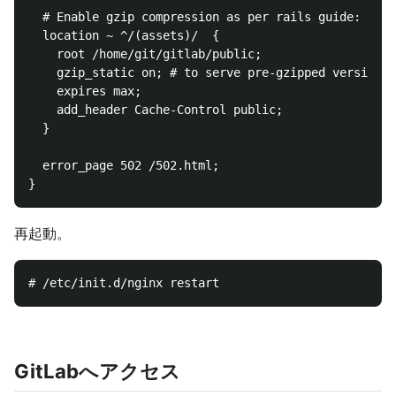
  # Enable gzip compression as per rails guide: http
  location ~ ^/(assets)/  {

    root /home/git/gitlab/public;

    gzip_static on; # to serve pre-gzipped version

    expires max;

    add_header Cache-Control public;

  }

  error_page 502 /502.html;

再起動。
GitLabへアクセス