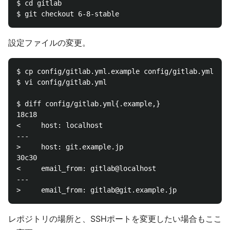
$ cd gitlab

設定ファイルの変更。
$ cp config/gitlab.yml.example config/gitlab.yml

$ vi config/gitlab.yml

$ diff config/gitlab.yml{.example,}

18c18

<     host: localhost

---

>     host: git.example.jp

30c30

<     email_from: gitlab@localhost

---

レポジトリの場所と、SSHポートを変更したい場合もここ