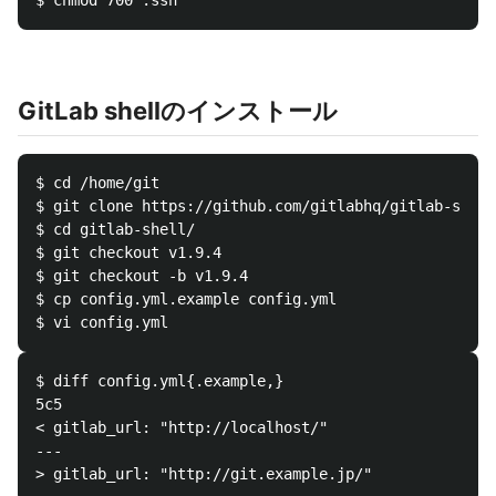
GitLab shellのインストール
$ cd /home/git

$ git clone https://github.com/gitlabhq/gitlab-shell
$ cd gitlab-shell/

$ git checkout v1.9.4

$ git checkout -b v1.9.4

$ cp config.yml.example config.yml

$ diff config.yml{.example,}

5c5

< gitlab_url: "http://localhost/"

---
