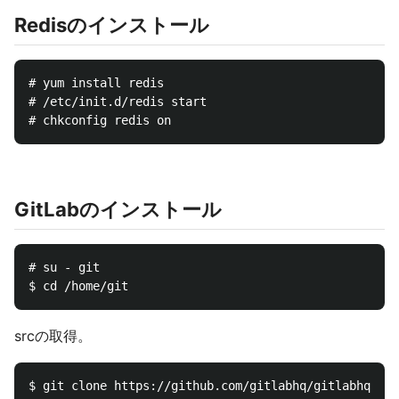
Redisのインストール
# yum install redis

# /etc/init.d/redis start

GitLabのインストール
# su - git

srcの取得。
$ git clone https://github.com/gitlabhq/gitlabhq.git