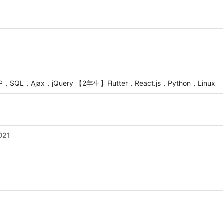
P，SQL，Ajax，jQuery 【2年生】Flutter，React.js，Python，Linux
021