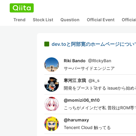
Trend
Stock List
Question
Official Event
Offici
dev.toと阿部寛のホームページにつ
Riki Bando
@
RIckyBan
サーバーサイドエンジニア
寒河江 京我
@
k_s
開発をブースト🚀する issueから
@
momizi06_th10
こっちがメインだぞ私 普段はROM
@
harumaxy
Tencent Cloud 触ってる