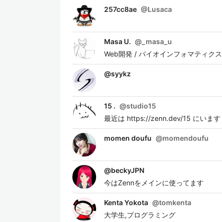
257cc8ae
@
Lusaca
Masa U.
@
_masa_u
Web開発 / バイオインフォマティク
@
syykz
15 .
@
studio15
最近は https://zenn.dev/15 にいます
momen doufu
@
momendoufu
@
beckyJPN
今はZennをメインに使ってます
Kenta Yokota
@
tomkenta
大学生,プログラミング