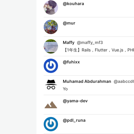
@
kouhara
@
mur
Maffy
@
maffy_mf3
【1年生】Rails，Flutter，Vue.js，PH
@
fuhixx
Muhamad Abdurahman
@
aabccd
Yo
@
yama-dev
@
pdl_runa