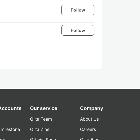
Follow
Follow
 Accounts
Our service
Company
Qiita Team
About Us
_milestone
Qiita Zine
Careers
poi
Official Shop
Qiita Blog