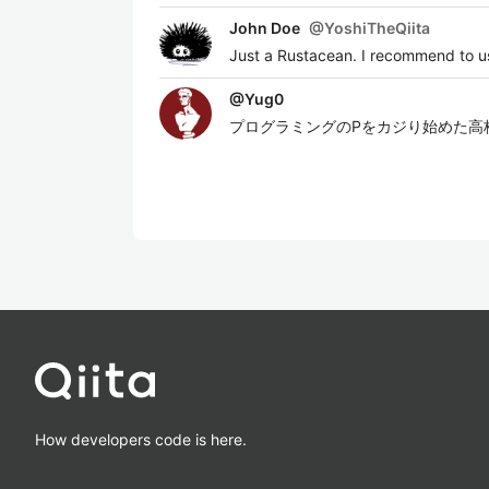
John Doe
@
YoshiTheQiita
Just a Rustacean. I recommend to us
@
Yug0
プログラミングのPをカジり始めた高
How developers code is here.