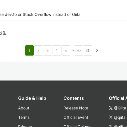
e dev.to or Stack Overflow instead of Qiita.
校生
…
navigate_next
1
2
3
4
5
30
31
Guide & Help
Contents
Official
About
Release Note
@Qiita
Terms
Official Event
@qiita
Privacy
Official Column
@qiita