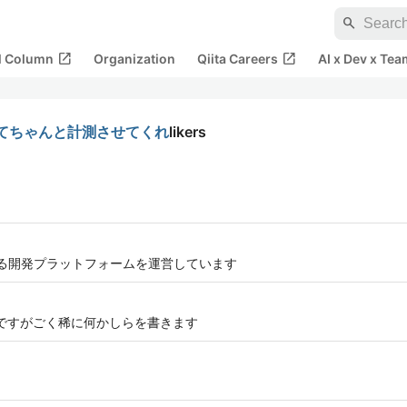
search
open_in_new
open_in_new
al Column
Organization
Qiita Careers
AI x Dev x Tea
いてちゃんと計測させてくれ
likers
始める開発プラットフォームを運営しています
専ですがごく稀に何かしらを書きます