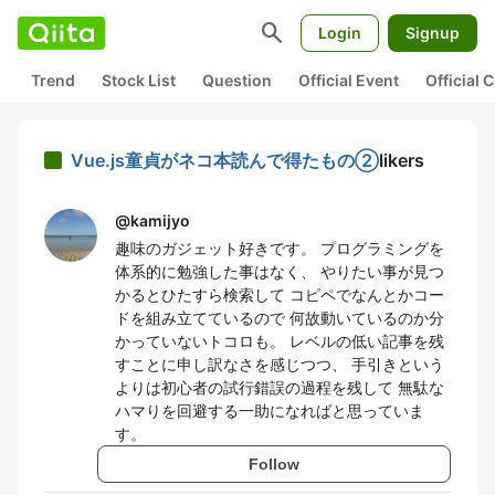
search
Login
Signup
Trend
Stock List
Question
Official Event
Official
Vue.js童貞がネコ本読んで得たもの②
likers
@
kamijyo
趣味のガジェット好きです。 プログラミングを
体系的に勉強した事はなく、 やりたい事が見つ
かるとひたすら検索して コピペでなんとかコー
ドを組み立てているので 何故動いているのか分
かっていないトコロも。 レベルの低い記事を残
すことに申し訳なさを感じつつ、 手引きという
よりは初心者の試行錯誤の過程を残して 無駄な
ハマりを回避する一助になればと思っていま
す。
Follow