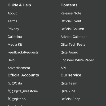
Guide & Help
Contents
About
Release Note
Terms
Official Event
Privacy
Official Column
Guideline
Advent Calendar
Media Kit
Qiita Tech Festa
Feedback/Requests
Qiita Award
Help
Engineer White Paper
Advertisement
API
Official Accounts
Our service
@Qiita
Qiita Team
@qiita_milestone
Qiita Zine
@qiitapoi
Official Shop