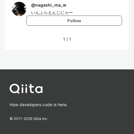
@
nagashi_ma_w
いんふらえんじにゃー
Follow
1
/
1
How developers code is here.
© 2011-
2026
Qiita Inc.