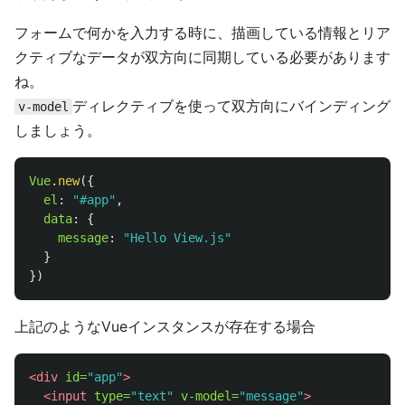
フォームで何かを入力する時に、描画している情報とリア
クティブなデータが双方向に同期している必要があります
ね。
ディレクティブを使って双方向にバインディング
v-model
しましょう。
Vue
.
new
({
el
:
"
#app
"
,
data
:
{
message
:
"
Hello View.js
"
}
})
上記のようなVueインスタンスが存在する場合
<div
id=
"app"
>
<input
type=
"text"
v-model=
"message"
>