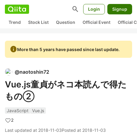
search
Login
Signup
Trend
Stock List
Question
Official Event
Official
info
More than 5 years have passed since last update.
@
naotoshin72
Vue.js童貞がネコ本読んで得た
もの②
JavaScript
Vue.js
2
Last updated at
2018-11-03
Posted at
2018-11-03