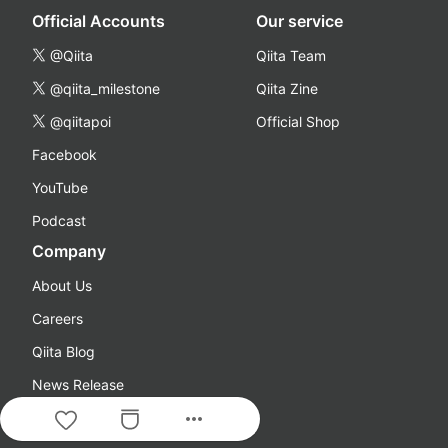
Official Accounts
Our service
@Qiita
Qiita Team
@qiita_milestone
Qiita Zine
@qiitapoi
Official Shop
Facebook
YouTube
Podcast
Company
About Us
Careers
Qiita Blog
News Release
more_horiz