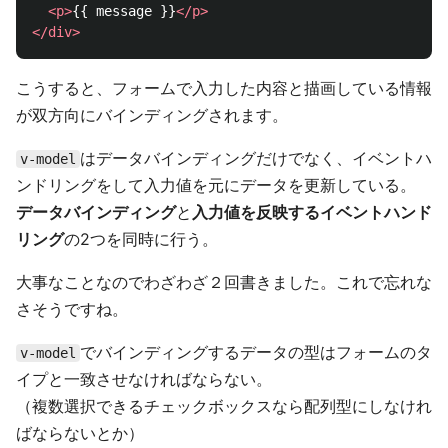
<p>
{{ message }}
</p>
</div>
こうすると、フォームで入力した内容と描画している情報
が双方向にバインディングされます。
はデータバインディングだけでなく、イベントハ
v-model
ンドリングをして入力値を元にデータを更新している。
データバインディング
と
入力値を反映するイベントハンド
リング
の2つを同時に行う。
大事なことなのでわざわざ２回書きました。これで忘れな
さそうですね。
でバインディングするデータの型はフォームのタ
v-model
イプと一致させなければならない。
（複数選択できるチェックボックスなら配列型にしなけれ
ばならないとか）