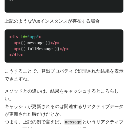
上記のようなVueインスタンスが存在する場合
<div
id=
"app"
>
<p>
{{ message }}
</p>
<p>
{{ fullMessage }}
</p>
</div>
こうすることで、算出プロパティで処理された結果を表示
できますね。
メソッドとの違いは、結果をキャッシュするところらし
い。
キャッシュが更新されるのは関連するリアクティブデータ
が更新された時だけだとか。
つまり、上記の例で言えば、
というリアクティブ
message