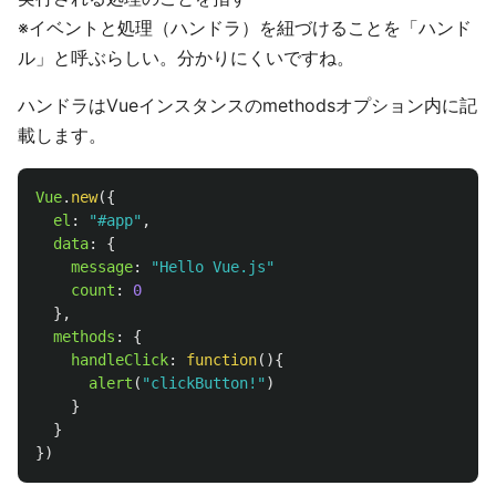
※イベントと処理（ハンドラ）を紐づけることを「ハンド
ル」と呼ぶらしい。分かりにくいですね。
ハンドラはVueインスタンスのmethodsオプション内に記
載します。
Vue
.
new
({
el
:
"
#app
"
,
data
:
{
message
:
"
Hello Vue.js
"
count
:
0
},
methods
:
{
handleClick
:
function
(){
alert
(
"
clickButton!
"
)
}
}
})