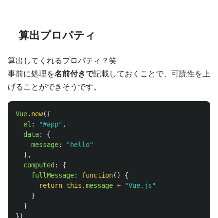
算出プロパティ
算出してくれるプロパティ？笑
事前に処理を
名前付きで
記載しておくことで、可読性を上
げることができそうです。
Vue
.
new
({
el
:
"
#app
"
,
data
:
{
message
:
"
hello
"
},
computed
:
{
fullMessage
:
function
()
{
return
this
.
message
+
"
Vue.js
"
}
}
})