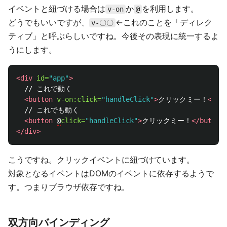
イベントと紐づける場合は
か
を利用します。
v-on
@
どうでもいいですが、
←これのことを「ディレク
v-〇〇
ティブ」と呼ぶらしいですね。今後その表現に統一するよ
うにします。
<div
id=
"app"
>
  // これで動く

<button
v-on:click=
"handleClick"
>
クリックミー！
</bu
  // これでも動く

<button
@
click=
"handleClick"
>
クリックミー！
</button
</div>
こうですね。クリックイベントに紐づけています。
対象となるイベントはDOMのイベントに依存するようで
す。つまりブラウザ依存ですね。
双方向バインディング