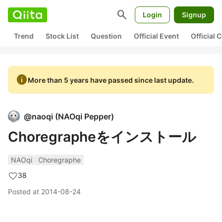
search
Login
Signup
Trend
Stock List
Question
Official Event
Official
info
More than 5 years have passed since last update.
@
naoqi
(
NAOqi Pepper
)
Choregrapheをインストール
NAOqi
Choregraphe
38
Posted at
2014-08-24