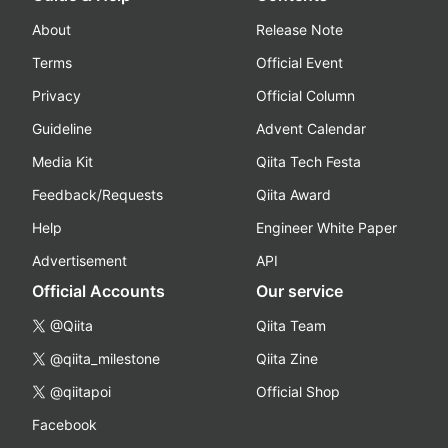
About
Release Note
Terms
Official Event
Privacy
Official Column
Guideline
Advent Calendar
Media Kit
Qiita Tech Festa
Feedback/Requests
Qiita Award
Help
Engineer White Paper
Advertisement
API
Official Accounts
Our service
@Qiita
Qiita Team
@qiita_milestone
Qiita Zine
@qiitapoi
Official Shop
Facebook