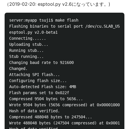
（2019-02-20: esptool.py v2.6になっています。)
server:myapp tsuji$ make flash

Flashing binaries to serial port /dev/cu.SLAB_USBtoU
esptool.py v2.0-beta1

Connecting......

Uploading stub...

Running stub...

Stub running...

Changing baud rate to 921600

Changed.

Attaching SPI flash...

Configuring flash size...

Auto-detected Flash size: 4MB

Flash params set to 0x022f

Compressed 9504 bytes to 5656...

Wrote 9504 bytes (5656 compressed) at 0x00001000 in 
Hash of data verified.

Compressed 488048 bytes to 247504...

Wrote 488048 bytes (247504 compressed) at 0x00010000