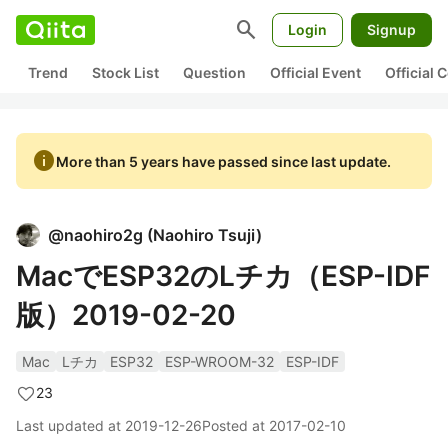
search
Login
Signup
Trend
Stock List
Question
Official Event
Official
info
More than 5 years have passed since last update.
@
naohiro2g
(
Naohiro Tsuji
)
MacでESP32のLチカ（ESP-IDF
版）2019-02-20
Mac
Lチカ
ESP32
ESP-WROOM-32
ESP-IDF
23
Last updated at
2019-12-26
Posted at
2017-02-10