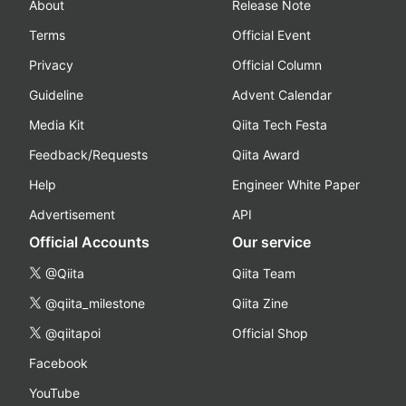
About
Release Note
Terms
Official Event
Privacy
Official Column
Guideline
Advent Calendar
Media Kit
Qiita Tech Festa
Feedback/Requests
Qiita Award
Help
Engineer White Paper
Advertisement
API
Official Accounts
Our service
@Qiita
Qiita Team
@qiita_milestone
Qiita Zine
@qiitapoi
Official Shop
Facebook
YouTube