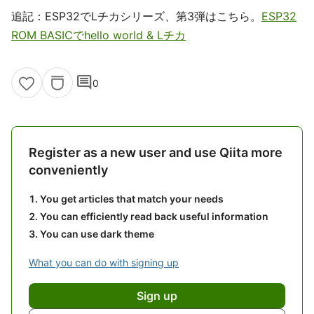
追記：ESP32でLチカシリーズ、第3弾はこちら。
ESP32
ROM BASICでhello world & Lチカ
comment
0
Register as a new user and use Qiita more
conveniently
You get articles that match your needs
You can efficiently read back useful information
You can use dark theme
What you can do with signing up
Sign up