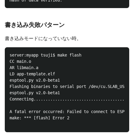
書き込み失敗パターン
書き込みモードになっていない時。
server:myapp tsuji$ make flash

CC main.o

AR libmain.a

LD app-template.elf

esptool.py v2.0-beta1

Flashing binaries to serial port /dev/cu.SLAB_USBtoU
esptool.py v2.0-beta1

Connecting..........................................
A fatal error occurred: Failed to connect to ESP32: 
make: *** [flash] Error 2
