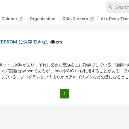
search
open_in_new
open_in_new
al Column
Organization
Qiita Careers
AI x Dev x Tea
EEPROM に保存できない
likers
ボットに興味があり，それに必要な勉強を主に独学でしている．理解の
語はpythonであるが，JavaやC/C++も利用することがある．ほかにも
っている．プログラムというよりかはアルゴリズムなどの基になるとこ
1