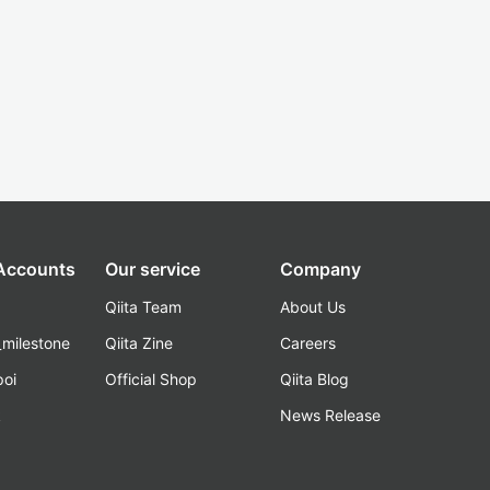
 Accounts
Our service
Company
Qiita Team
About Us
_milestone
Qiita Zine
Careers
poi
Official Shop
Qiita Blog
k
News Release