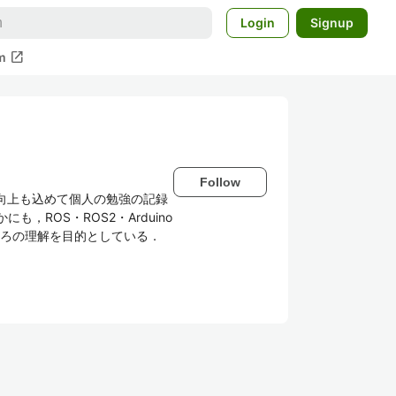
Login
Signup
open_in_new
m
Follow
向上も込めて個人の勉強の記録
，ROS・ROS2・Arduino
ろの理解を目的としている．