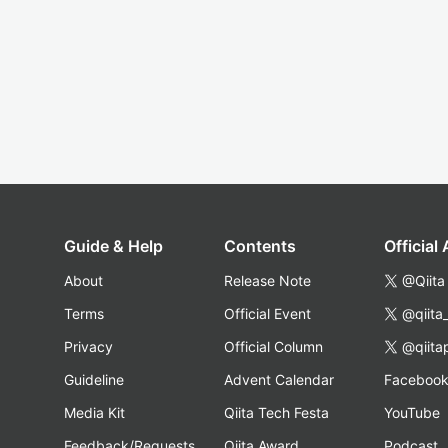
Guide & Help
Contents
Official
About
Release Note
@Qiita
Terms
Official Event
@qiita
Privacy
Official Column
@qiita
Guideline
Advent Calendar
Faceboo
Media Kit
Qiita Tech Festa
YouTube
Feedback/Requests
Qiita Award
Podcast