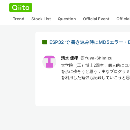
Trend
Stock List
Question
Official Event
Offici
ESP32 で 書き込み時にMD5エラー・
清水 優椰
@
Yuya-Shimizu
大学院（工）博士2回生．個人的にロ
を形に残そうと思う．主なプログラミング言
を利用した勉強も記録していこうと思