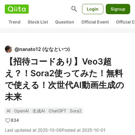
search
Login
Signup
Trend
Stock List
Question
Official Event
Official
@
nanato12
(
ななといつ
)
【招待コードあり】Veo3超
え？！Sora2使ってみた！無料
で使える！次世代AI動画生成の
未来
AI
OpenAI
生成AI
ChatGPT
Sora2
834
Last updated at
2025-10-06
Posted at
2025-10-01