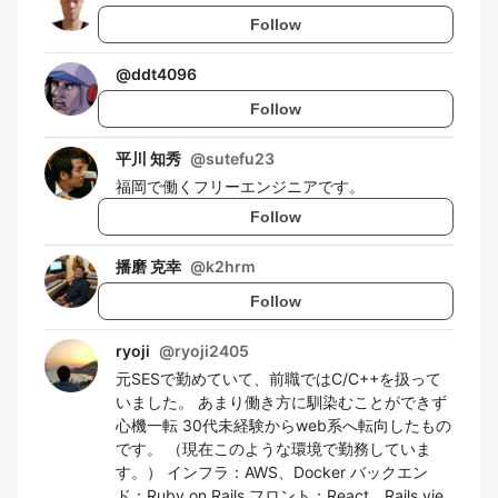
Follow
@
ddt4096
Follow
平川 知秀
@
sutefu23
福岡で働くフリーエンジニアです。
Follow
播磨 克幸
@
k2hrm
Follow
ryoji
@
ryoji2405
元SESで勤めていて、前職ではC/C++を扱って
いました。 あまり働き方に馴染むことができず
心機一転 30代未経験からweb系へ転向したもの
です。 （現在このような環境で勤務していま
す。） インフラ：AWS、Docker バックエン
ド：Ruby on Rails フロント：React、Rails vie