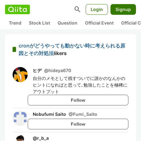
search
Login
Signup
Trend
Stock List
Question
Official Event
Official
cronがどうやっても動かない時に考えられる原
因とその対処法
likers
ヒデ
@
hideya670
自分のメモとして残すついでに誰かのなんかの
ヒントになればと思って､勉強したことを極稀に
アウトプット
Follow
Nobufumi Saito
@
Fumi_Saito
Follow
@
r_b_a