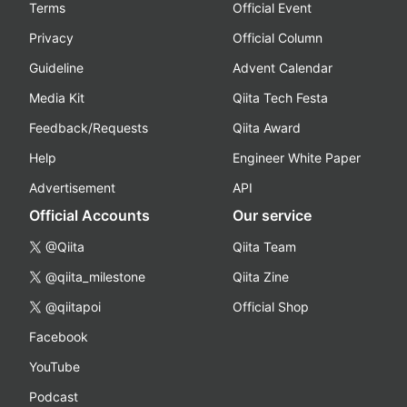
Terms
Official Event
Privacy
Official Column
Guideline
Advent Calendar
Media Kit
Qiita Tech Festa
Feedback/Requests
Qiita Award
Help
Engineer White Paper
Advertisement
API
Official Accounts
Our service
@Qiita
Qiita Team
@qiita_milestone
Qiita Zine
@qiitapoi
Official Shop
Facebook
YouTube
Podcast