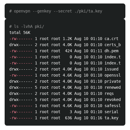
# openvpn --genkey --secret ./pki/ta.key
# ls -lvhA pki/
-rw-------
 1 root root 1.2K Aug 10 01:10 ca.crt

-rw-------
-rw-------
-rw-------
 1 root root    0 Aug 10 01:10 index.txt.a
-rw-------
 1 root root 4.6K Aug 10 01:10 openssl-eas
drwx------ 2 root root 4.0K Aug 10 01:10 private

drwx------ 5 root root 4.0K Aug 10 01:10 renewed

drwx------ 2 root root 4.0K Aug 10 01:10 reqs

-rw-------
-rw-------
-rw-------