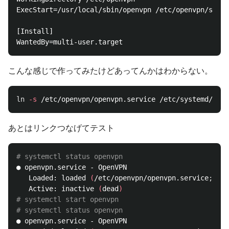
ExecStart=/usr/local/sbin/openvpn /etc/openvpn/serve
[Install]

こんな感じで作ってみたけどあってんかはわからない。
ln
-s
あとはリンクつなげてテスト
# systemctl status openvpn
● openvpn.service - OpenVPN

   Loaded: loaded 
(
/etc/openvpn/openvpn.service
;
 lin
   Active: inactive 
(
dead
)
# systemctl start openvpn
# systemctl status openvpn
● openvpn.service - OpenVPN
