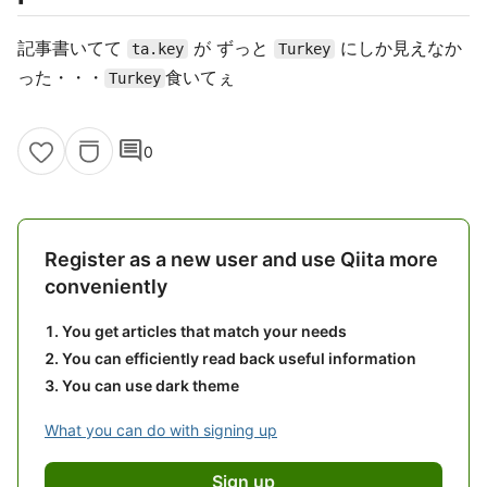
記事書いてて
が ずっと
にしか見えなか
ta.key
Turkey
った・・・
食いてぇ
Turkey
comment
0
Register as a new user and use Qiita more
conveniently
You get articles that match your needs
You can efficiently read back useful information
You can use dark theme
What you can do with signing up
Sign up