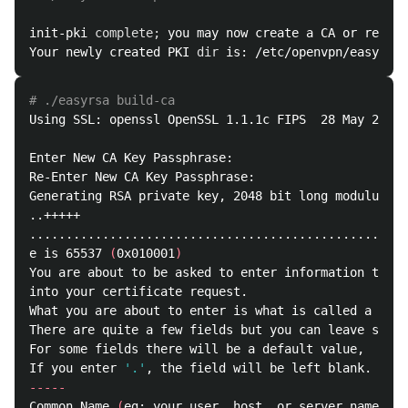
init-pki 
complete
;
 you may now create a CA or reques
Your newly created PKI 
dir 
# ./easyrsa build-ca
Using SSL: openssl OpenSSL 1.1.1c FIPS  28 May 2019

Enter New CA Key Passphrase:

Re-Enter New CA Key Passphrase:

Generating RSA private key, 2048 bit long modulus 
(
2
..+++++

..................................................++
e is 65537 
(
0x010001
)
You are about to be asked to enter information that 
into your certificate request.

What you are about to enter is what is called a Dist
There are quite a few fields but you can leave some 
For some fields there will be a default value,

If you enter 
'.'
-----
Common Name 
(
eg: your user, host, or server name
)
[
E