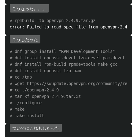
こうなった。。。
# rpmbuild -tb openvpn-2.4.9.tar.gz
error: Failed to 
read 
こうしたった
# dnf group install "RPM Development Tools"
# dnf install openssl-devel lzo-devel pam-devel
# dnf install rpm-build rpmdevtools make gcc
# dnf install openssl lzo pam
# cd /tmp
# wget https://swupdate.openvpn.org/community/releas
# cd ./openvpn-2.4.9
# tar xf openvpn-2.4.9.tar.xz
# ./configure
# make
# make install
ついでにこれもしたった