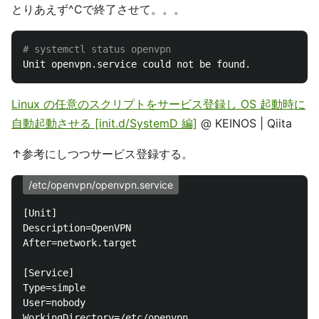
とりあえず^Cで終了させて。。。
# systemctl status openvpn
Linux の任意のスクリプトをサービス登録し OS 起動時に
自動起動させる [init.d/SystemD 編]
@ KEINOS | Qiita
↑参考にしつつサービス登録する。
/etc/openvpn/openvpn.service
[Unit]

Description=OpenVPN

After=network.target

[Service]

Type=simple

User=nobody

WorkingDirectory=/etc/openvpn
