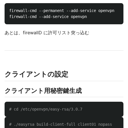
firewall-cmd --permanent --add-service openvpn

あとは、firewallD に許可リスト突っ込む
クライアントの設定
クライアント用秘密鍵生成
# cd /etc/openvpn/easy-rsa/3.0.7
# ./easyrsa build-client-full client01 nopass