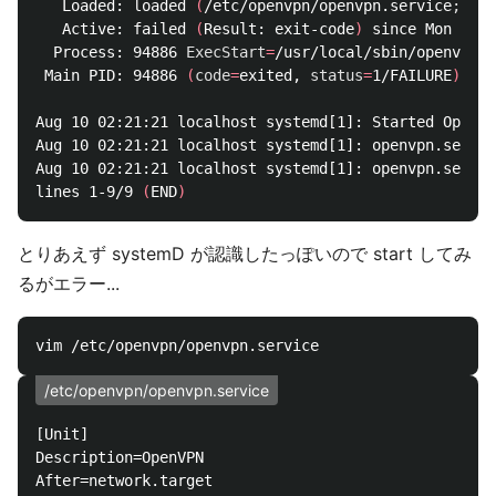
   Loaded: loaded 
(
/etc/openvpn/openvpn.service
;
 lin
   Active: failed 
(
Result: exit-code
)
 since Mon 2020
  Process: 94886 
ExecStart
=
/usr/local/sbin/openvpn /
 Main PID: 94886 
(
code
=
exited, 
status
=
1/FAILURE
)
Aug 10 02:21:21 localhost systemd[1]: Started OpenVP
Aug 10 02:21:21 localhost systemd[1]: openvpn.servic
Aug 10 02:21:21 localhost systemd[1]: openvpn.servic
lines 1-9/9 
(
END
)
とりあえず systemD が認識したっぽいので start してみ
るがエラー...
/etc/openvpn/openvpn.service
[Unit]

Description=OpenVPN

After=network.target
