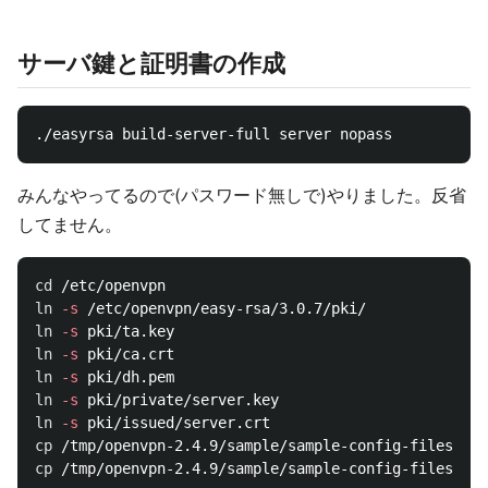
サーバ鍵と証明書の作成
みんなやってるので(パスワード無しで)やりました。反省
してません。
cd
ln
-s
ln
-s
ln
-s
ln
-s
ln
-s
ln
-s
cp
cp