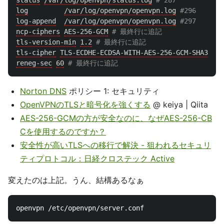
status
/var/log/openvpn/status.log
log
/var/log/openvpn/openvpn.log
log-append
/var/log/openvpn/openvpn.log
ncp-ciphers
AES-256-GCM
tls-version-min
1.2
tls-cipher
TLS-ECDHE-ECDSA-WITH-AES-256-GCM-SHA384:T
reneg-sec
60
Norton DNS
ポリシー 1: セキュリティ
OpenVPNのTLSと暗号化を強くする
@ keiya | Qiita
AES-256-GCMの方が安全なのに、なぜAES-256-CB
Cを使用するのですか？
安全性が高いTLSへの移行で解決 - 狙われるセキュリ
ティプロトコル：日経クロステック Active
変えたのは上記。うん、結構あるなぁ