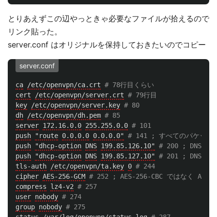
とりあえずこの辺やっときゃ必要なファイルが拾えるので
リンク貼った。
server.conf はオリジナルを保持しておきたいのでコピー
server.conf
ca
/etc/openvpn/ca.crt
cert
/etc/openvpn/server.crt
key
/etc/openvpn/server.key
dh
/etc/openvpn/dh.pem
server
172.16.0.0
255.255.0.0
push
"route
0.0.0.0
0.0.0.0"
push
"dhcp-option
DNS
199.85.126.10"
push
"dhcp-option
DNS
199.85.127.10"
tls-auth
/etc/openvpn/ta.key
0
cipher
AES-256-GCM
compress
lz4-v2
user
nobody
group
nobody