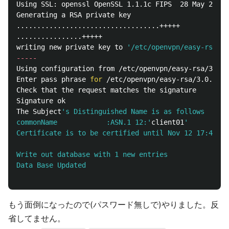
Using SSL: openssl OpenSSL 1.1.1c FIPS  28 May 2019

Generating a RSA private key

...................................+++++

................+++++

writing new private key to 
'/etc/openvpn/easy-rsa/3.
-----
Using configuration from /etc/openvpn/easy-rsa/3.0.7
Enter pass phrase 
for
 /etc/openvpn/easy-rsa/3.0.7/pk
Check that the request matches the signature

Signature ok

The Subject
's Distinguished Name is as follows

commonName            :ASN.1 12:'
client01
'

Certificate is to be certified until Nov 12 17:49:24
Write out database with 1 new entries

Data Base Updated

もう面倒になったので(パスワード無しで)やりました。反
省してません。