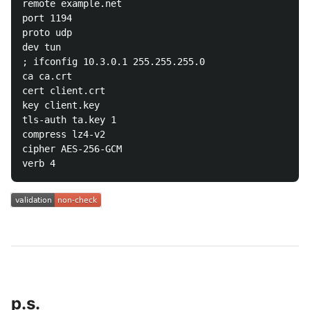
remote example.net

port 1194

proto udp

dev tun

; ifconfig 10.3.0.1 255.255.255.0

ca ca.crt

cert client.crt

key client.key

tls-auth ta.key 1

compress lz4-v2

cipher AES-256-GCM

p.s.