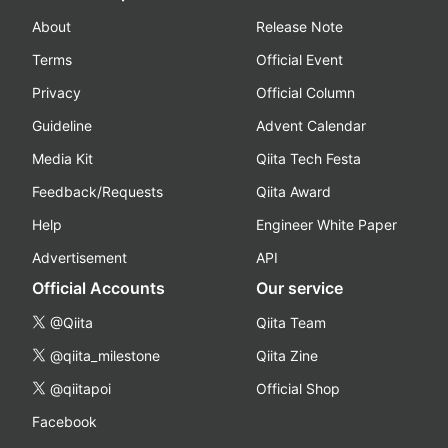
About
Release Note
Terms
Official Event
Privacy
Official Column
Guideline
Advent Calendar
Media Kit
Qiita Tech Festa
Feedback/Requests
Qiita Award
Help
Engineer White Paper
Advertisement
API
Official Accounts
Our service
@Qiita
Qiita Team
@qiita_milestone
Qiita Zine
@qiitapoi
Official Shop
Facebook