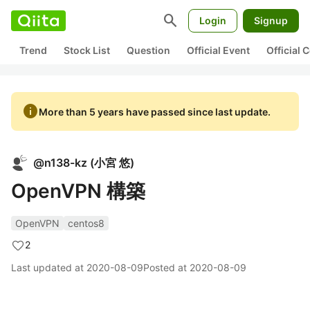
search
Login
Signup
Trend
Stock List
Question
Official Event
Official
info
More than 5 years have passed since last update.
@
n138-kz
(
小宮 悠
)
OpenVPN 構築
OpenVPN
centos8
2
Last updated at
2020-08-09
Posted at
2020-08-09