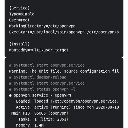
[Service]

Type=simple

User=root

WorkingDirectory=/etc/openvpn

ExecStart=/usr/local/sbin/openvpn /etc/openvpn/serve
[Install]

# systemctl start openvpn.service
Warning: The unit file, 
source 
configuration file or
# systemctl daemon-reload
# systemctl start openvpn.service
# systemctl status openvpn -l
● openvpn.service - OpenVPN

   Loaded: loaded 
(
/etc/openvpn/openvpn.service
;
 lin
   Active: active 
(
running
)
 since Mon 2020-08-10 02:
 Main PID: 95065 
(
openvpn
)
    Tasks: 1 
(
limit: 2851
)
   Memory: 1.4M
