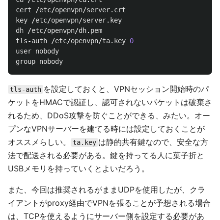
cert
 /
etc
/
openvpn
/
server
.
crt
key
 /
etc
/
openvpn
/
server
.
key
dh
 /
etc
/
openvpn
/
dh
.
pem
tls
-
auth
 /
etc
/
openvpn
/
ta
.
key
0
user
nobody
group
nobody
を設定しておくと、VPNセッション開始時のパ
tls-auth
ケットをHMACで認証し、認可されないパケットは破棄さ
れるため、DDoS攻撃を防ぐことができる、みたい。オー
プンなVPNサーバーを建てる時には設定しておくことが
オススメらしい。
は静的共有鍵なので、安全な方
ta.key
法で配送される必要がある。鍵を持ってる人に菓子折と
USBメモリを持っていくとよいだろう。
また、今回は推奨されるがままUDPを使用したが、クラ
イアントがproxy経由でVPNを張ることが予想される場合
は、TCPを使えるようにサーバー側を設定する必要があ