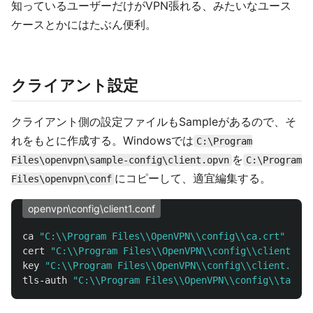
知っているユーザーだけがVPN張れる、みたいなユース
ケースとかにはたぶん便利。
クライアント設定
クライアント側の設定ファイルもSampleがあるので、そ
れをもとに作成する。Windowsでは
C:\Program
を
Files\openvpn\sample-config\client.opvn
C:\Program
にコピーして、適宜編集する。
Files\openvpn\conf
openvpn\config\client1.conf
ca
"C:\\Program Files\\OpenVPN\\config\\ca.crt"
cert
"C:\\Program Files\\OpenVPN\\config\\client.crt
key
"C:\\Program Files\\OpenVPN\\config\\client.key"
tls
-
auth
"C:\\Program Files\\OpenVPN\\config\\ta.key