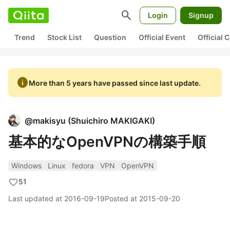
search
Login
Signup
Trend
Stock List
Question
Official Event
Official
info
More than 5 years have passed since last update.
@
makisyu
(
Shuichiro MAKIGAKI
)
基本的なOpenVPNの構築手順
Windows
Linux
fedora
VPN
OpenVPN
51
Last updated at
2016-09-19
Posted at
2015-09-20