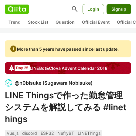
search
Login
Signup
Trend
Stock List
Question
Official Event
Official
info
More than 5 years have passed since last update.
LINEBot&Clova
Advent Calendar
2018
Day 25
@
n0bisuke
(
Sugawara Nobisuke
)
LINE Thingsで作った勤怠管理
システムを解説してみる #linet
hings
Vue.js
discord
ESP32
NefryBT
LINEThings