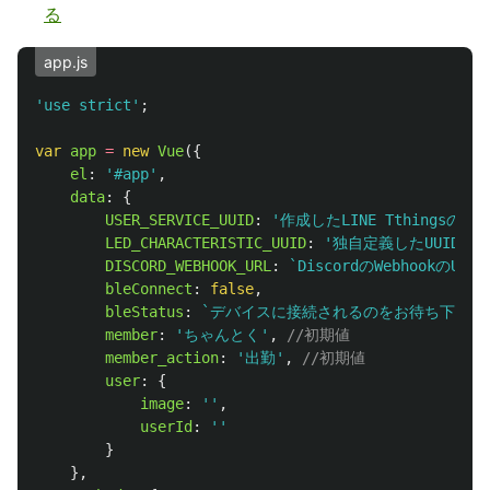
る
app.js
'
use strict
'
;
var
app
=
new
Vue
({
el
:
'
#app
'
,
data
:
{
USER_SERVICE_UUID
:
'
作成したLINE Tthingsのサ
LED_CHARACTERISTIC_UUID
:
'
独自定義したUUID
'
,
DISCORD_WEBHOOK_URL
:
`DiscordのWebhookのURL`
bleConnect
:
false
,
bleStatus
:
`デバイスに接続されるのをお待ち下さい
member
:
'
ちゃんとく
'
,
//初期値
member_action
:
'
出勤
'
,
//初期値
user
:
{
image
:
''
,
userId
:
''
}
},