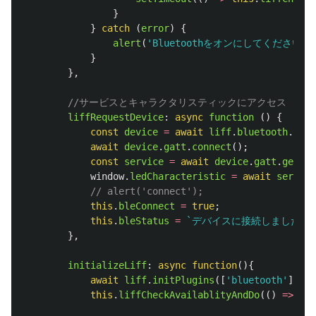
}
}
catch 
(
error
)
{
alert
(
'
Bluetoothをオンにしてください。
}
},
//サービスとキャラクタリスティックにアクセス
liffRequestDevice
:
async
function 
()
{
const
device
=
await
liff
.
bluetooth
.
requ
await
device
.
gatt
.
connect
();
const
service
=
await
device
.
gatt
.
getPri
window
.
ledCharacteristic
=
await
service
// alert('connect');
this
.
bleConnect
=
true
;
this
.
bleStatus
=
`デバイスに接続しました。`
},
initializeLiff
:
async
function
(){
await
liff
.
initPlugins
([
'
bluetooth
'
]);
this
.
liffCheckAvailablityAndDo
(()
=>
thi