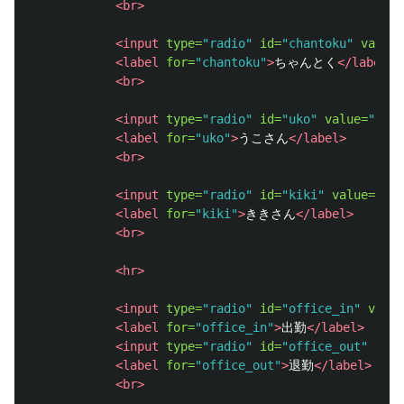
<br>
<input
type=
"radio"
id=
"chantoku"
value=
<label
for=
"chantoku"
>
ちゃんとく
</label>
<br>
<input
type=
"radio"
id=
"uko"
value=
"うこ
<label
for=
"uko"
>
うこさん
</label>
<br>
<input
type=
"radio"
id=
"kiki"
value=
"き
<label
for=
"kiki"
>
ききさん
</label>
<br>
<hr>
<input
type=
"radio"
id=
"office_in"
value
<label
for=
"office_in"
>
出勤
</label>
<input
type=
"radio"
id=
"office_out"
valu
<label
for=
"office_out"
>
退勤
</label>
<br>