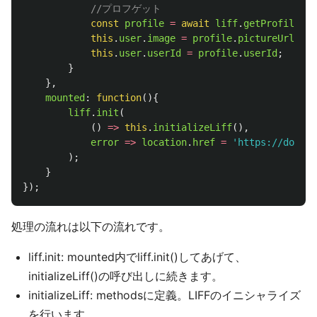
//プロフゲット
const
profile
=
await
liff
.
getProfile
();
this
.
user
.
image
=
profile
.
pictureUrl
;
this
.
user
.
userId
=
profile
.
userId
;
}
},
mounted
:
function
(){
liff
.
init
(
()
=>
this
.
initializeLiff
(),
error
=>
location
.
href
=
'
https://dotstu
);
}
});
処理の流れは以下の流れです。
liff.init: mounted内でliff.init()してあげて、
initializeLiff()の呼び出しに続きます。
initializeLiff: methodsに定義。LIFFのイニシャライズ
を行います。