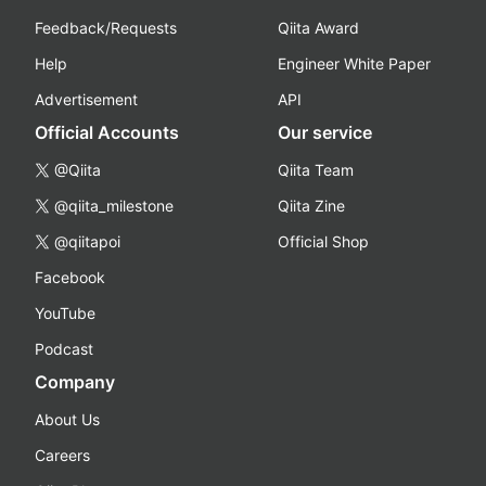
Feedback/Requests
Qiita Award
Help
Engineer White Paper
Advertisement
API
Official Accounts
Our service
@Qiita
Qiita Team
@qiita_milestone
Qiita Zine
@qiitapoi
Official Shop
Facebook
YouTube
Podcast
Company
About Us
Careers