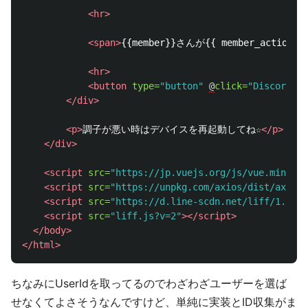
<hr>
<span>
{{member}}さんが{{ member_action
<hr>
<button
type=
"button"
@
click=
"DiscordPos
</div>
<p>
調子が悪い時はデバイスを再起動してね☆
</p>
</div>
<script 
src=
"https://jp.vuejs.org/js/vue.min.js"
<script 
src=
"https://unpkg.com/axios/dist/axios.
<script 
src=
"https://d.line-scdn.net/liff/1.0/sd
<script 
src=
"liff.js?v=2"
></script>
</body>
</html>
ちなみにUserIdを取ってるのでわざわざユーザーを選ば
せなくてよさそうなんですけど、単純に実装とID収集がま