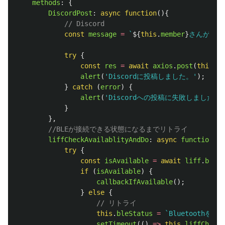
methods
:
{
DiscordPost
:
async
function
(){
// Discord
const
message
=
`
${
this
.
member
}
さんが
${
t
try
{
const
res
=
await
axios
.
post
(
this
.
DI
alert
(
'
Discordに投稿しました。
'
);
}
catch 
(
error
)
{
alert
(
'
Discordへの投稿に失敗しました。
'
}
},
//BLEが接続できる状態になるまでリトライ
liffCheckAvailablityAndDo
:
async
function 
(
c
try
{
const
isAvailable
=
await
liff
.
bluet
if 
(
isAvailable
)
{
callbackIfAvailable
();
}
else
{
// リトライ
this
.
bleStatus
=
`Bluetooth
setTimeout
(()
=>
this
.
liffCheckA