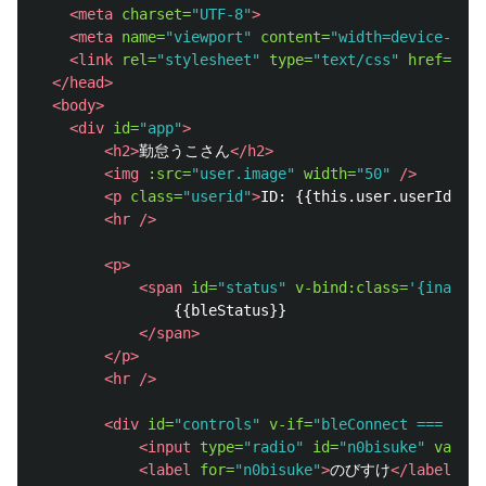
<meta
charset=
"UTF-8"
>
<meta
name=
"viewport"
content=
"width=device-widt
<link
rel=
"stylesheet"
type=
"text/css"
href=
"lif
</head>
<body>
<div
id=
"app"
>
<h2>
勤怠うこさん
</h2>
<img
:src=
"user.image"
width=
"50"
/>
<p
class=
"userid"
>
ID: {{this.user.userId}}
</
<hr
/>
<p>
<span
id=
"status"
v-bind:class=
'{inactiv
                {{bleStatus}}

</span>
</p>
<hr
/>
<div
id=
"controls"
v-if=
"bleConnect === true
<input
type=
"radio"
id=
"n0bisuke"
value=
<label
for=
"n0bisuke"
>
のびすけ
</label>