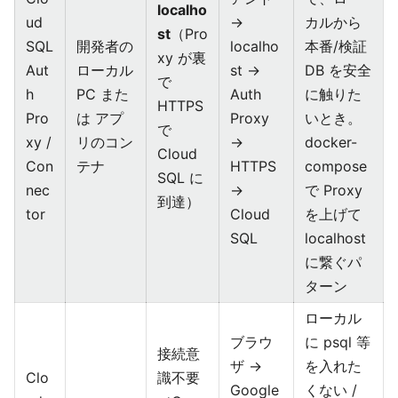
localho
ud
→
カルから
st
（Pro
SQL
開発者の
localho
本番/検証
xy が裏
Aut
ローカル
st →
DB を安全
で
h
PC また
Auth
に触りた
HTTPS
Pro
は アプ
Proxy
いとき。
で
xy /
リのコン
→
docker-
Cloud
Con
テナ
HTTPS
compose
SQL に
nec
→
で Proxy
到達）
tor
Cloud
を上げて
SQL
localhost
に繋ぐパ
ターン
ローカル
ブラウ
に psql 等
接続意
ザ →
を入れた
Clo
識不要
Google
くない /