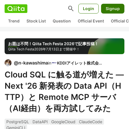
search
Login
Signup
Trend
Stock List
Question
Official Event
Official
お題は不問！Qiita Tech Festa 2026で記事投稿！
Qiita Tech Festa
2026年7月13日まで開催中！
@
n-kawashima
in
KDDIアイレット株式会社
Cloud SQL に触る道が増えた —
Next '26 新発表の Data API（H
TTP）と Remote MCP サーバ
（AI経由）を両方試してみた
PostgreSQL
DataAPI
GoogleCloud
ClaudeCode
GeminiCLI