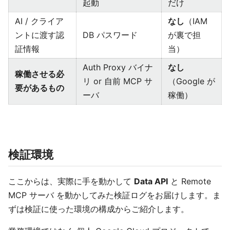
起動
だけ
AI / クライア
なし
（IAM
ントに渡す認
DB パスワード
が裏で担
証情報
当）
Auth Proxy バイナ
なし
稼働させる必
リ or 自前 MCP サ
（Google が
要があるもの
ーバ
稼働）
検証環境
ここからは、実際に手を動かして
Data API
と Remote
MCP サーバ を動かしてみた検証ログをお届けします。ま
ずは検証に使った環境の構成からご紹介します。