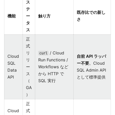
ス
テ
既存比での新し
機能
ー
触り方
さ
タ
ス
正
式
リ
/ Cloud
curl
Cloud
自前 API ラッパ
リ
Run Functions /
SQL
ー不要
。Cloud
ー
Workflows など
Data
SQL Admin API
ス
から HTTP で
API
として標準提供
（
SQL 実行
GA
）
正
Cloud
式