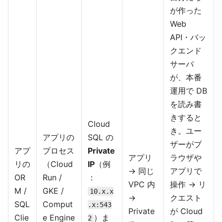
が作った
Web
API・バッ
クエンド
サーバ
が、本番
運用で DB
を読み書
きすると
Cloud
き。ユー
アプリの
SQL の
ザーがブ
アプ
プロセス
Private
アプリ
ラウザや
リの
（Cloud
IP
（例
→ 同じ
アプリで
OR
Run /
：
VPC 内
操作 → リ
M /
GKE /
10.x.x
→
クエスト
SQL
Comput
.x:543
Private
が Cloud
Clie
e Engine
）ま
2