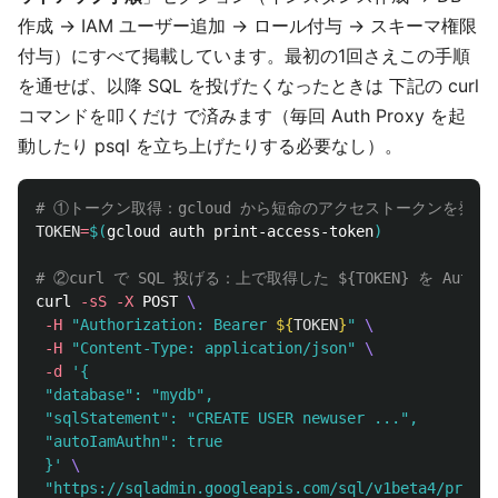
作成 → IAM ユーザー追加 → ロール付与 → スキーマ権限
付与）にすべて掲載しています。最初の1回さえこの手順
を通せば、以降 SQL を投げたくなったときは 下記の curl
コマンドを叩くだけ で済みます（毎回 Auth Proxy を起
動したり psql を立ち上げたりする必要なし）。
# ①トークン取得：gcloud から短命のアクセストークンを発行し
TOKEN
=
$(
gcloud auth print-access-token
)
# ②curl で SQL 投げる：上で取得した ${TOKEN} を Autho
curl 
-sS
-X
 POST 
\
-H
"Authorization: Bearer 
${
TOKEN
}
"
\
-H
"Content-Type: application/json"
\
-d
'{

 "database": "mydb",

 "sqlStatement": "CREATE USER newuser ...",

 "autoIamAuthn": true

 }'
\
"https://sqladmin.googleapis.com/sql/v1beta4/projec