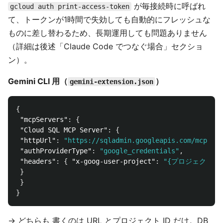
が毎接続時に呼ばれ
gcloud auth print-access-token
て、トークンが1時間で失効しても自動的にフレッシュな
ものに差し替わるため、長期運用しても問題ありません
（詳細は後述「Claude Code でつなぐ場合」セクショ
ン）。
Gemini CLI 用（
）
gemini-extension.json
{
"mcpServers"
:
{
"Cloud SQL MCP Server"
:
{
"httpUrl"
:
"https://sqladmin.googleapis.com/mcp"
,
"authProviderType"
:
"google_credentials"
,
"headers"
:
{
"x-goog-user-project"
:
"{プロジェクトID
}
}
}
→ どちらも 書くのは URL とプロジェクト ID だけ。DB