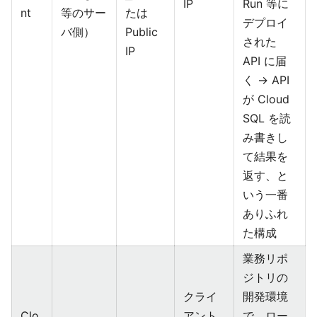
IP
Run 等に
nt
等のサー
たは
デプロイ
バ側）
Public
された
IP
API に届
く → API
が Cloud
SQL を読
み書きし
て結果を
返す、と
いう一番
ありふれ
た構成
業務リポ
ジトリの
クライ
開発環境
Clo
アント
で、ロー