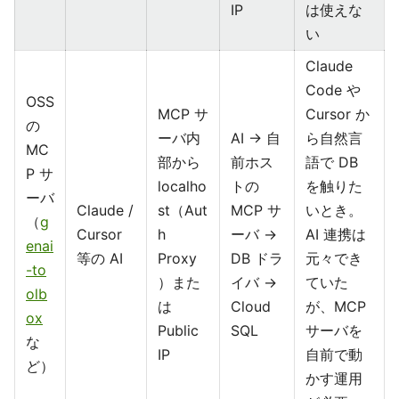
IP
は使えな
い
Claude
Code や
OSS
MCP サ
Cursor か
の
ーバ内
AI → 自
ら自然言
MC
部から
前ホス
語で DB
P サ
localho
トの
を触りた
ーバ
Claude /
st（Aut
MCP サ
いとき。
（
g
Cursor
h
ーバ →
AI 連携は
enai
等の AI
Proxy
DB ドラ
元々でき
-to
）また
イバ →
ていた
olb
は
Cloud
が、MCP
ox
Public
SQL
サーバを
な
IP
自前で動
ど）
かす運用