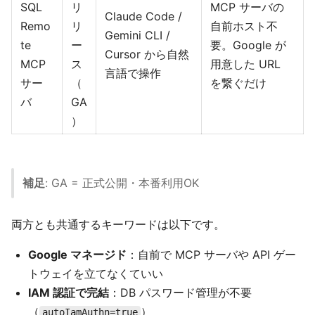
SQL
リ
MCP サーバの
Claude Code /
Remo
リ
自前ホスト不
Gemini CLI /
te
ー
要。Google が
Cursor から自然
MCP
ス
用意した URL
言語で操作
サー
（
を繋ぐだけ
バ
GA
）
補足
: GA = 正式公開・本番利用OK
両方とも共通するキーワードは以下です。
Google マネージド
：自前で MCP サーバや API ゲー
トウェイを立てなくていい
IAM 認証で完結
：DB パスワード管理が不要
（
）
autoIamAuthn=true