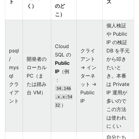
ト
ス
く）
のど
こ）
個人検証
や Public
IP の検証
Cloud
psql
クライ
DB を手元
SQL の
/
開発者の
アント
から叩き
Public
mys
ローカル
→ イン
たいと
IP
（例
ql
PC（ま
ターネ
き。本番
：
クラ
たは踏み
ット →
は Private
34.146
イア
台 VM）
Public
IP 運用が
.x.x:54
ント
IP
多いので
）
32
この方法
は使われ
にくい
自分たち