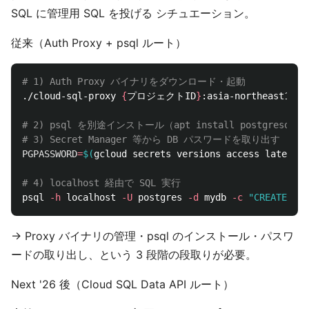
SQL に管理用 SQL を投げる シチュエーション。
従来（Auth Proxy + psql ルート）
# 1) Auth Proxy バイナリをダウンロード・起動
./cloud-sql-proxy 
{
プロジェクトID
}
:asia-northeast1:my-
# 2) psql を別途インストール（apt install postgresql-
# 3) Secret Manager 等から DB パスワードを取り出す
PGPASSWORD
=
$(
gcloud secrets versions access latest 
-
# 4) localhost 経由で SQL 実行
psql 
-h
 localhost 
-U
 postgres 
-d
 mydb 
-c
"CREATE USE
→ Proxy バイナリの管理・psql のインストール・パスワ
ードの取り出し、という 3 段階の段取りが必要。
Next '26 後（Cloud SQL Data API ルート）