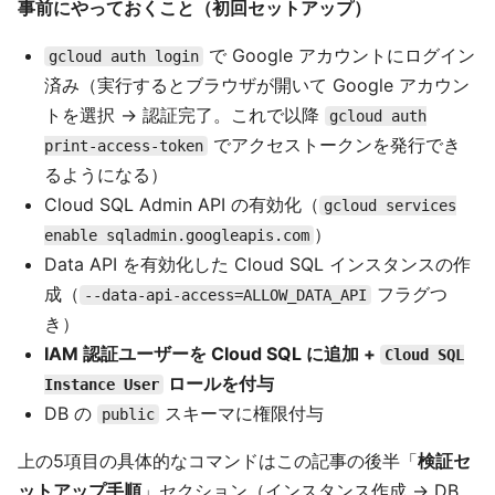
事前にやっておくこと（初回セットアップ）
で Google アカウントにログイン
gcloud auth login
済み（実行するとブラウザが開いて Google アカウン
トを選択 → 認証完了。これで以降
gcloud auth
でアクセストークンを発行でき
print-access-token
るようになる）
Cloud SQL Admin API の有効化（
gcloud services
）
enable sqladmin.googleapis.com
Data API を有効化した Cloud SQL インスタンスの作
成（
フラグつ
--data-api-access=ALLOW_DATA_API
き）
IAM 認証ユーザーを Cloud SQL に追加 +
Cloud SQL
ロールを付与
Instance User
DB の
スキーマに権限付与
public
上の5項目の具体的なコマンドはこの記事の後半「
検証セ
ットアップ手順
」セクション（インスタンス作成 → DB