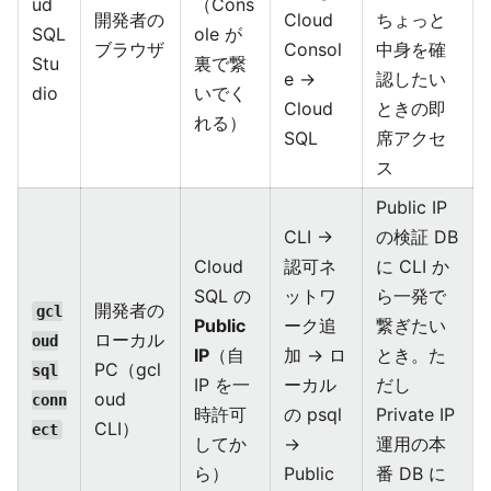
ud
（Cons
開発者の
Cloud
ちょっと
SQL
ole が
ブラウザ
Consol
中身を確
Stu
裏で繋
e →
認したい
dio
いでく
Cloud
ときの即
れる）
SQL
席アクセ
ス
Public IP
CLI →
の検証 DB
Cloud
認可ネ
に CLI か
SQL の
ットワ
ら一発で
開発者の
gcl
Public
ーク追
繋ぎたい
ローカル
oud
IP
（自
加 → ロ
とき。た
PC（gcl
sql
IP を一
ーカル
だし
oud
conn
時許可
の psql
Private IP
CLI）
ect
してか
→
運用の本
ら）
Public
番 DB に