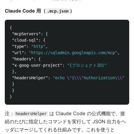
Claude Code 用（
）
.mcp.json
{
"mcpServers"
:
{
"cloud-sql"
:
{
"type"
:
"http"
,
"url"
:
"https://sqladmin.googleapis.com/mcp"
,
"headers"
:
{
"x-goog-user-project"
:
"{プロジェクトID}"
},
"headersHelper"
:
"echo 
\"
{
\\\"
Authorization
\\\"
:
\\\
}
}
}
注：
は Claude Code の公式機能で、接
headersHelper
続のたびに指定したコマンドを実行して JSON 出力をヘ
ッダにマージしてくれる仕組みです。これを使うと