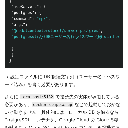
{
"mcpServers"
:
{
"postgres"
:
{
"command"
:
"npx"
,
"args"
:
[
"@modelcontextprotocol/server-postgres"
,
"postgresql://{DBユーザー名}:{パスワード}@localhost:54
]
}
}
}
→ 設定ファイルに DB 接続文字列（ユーザー名・パスワ
ード込み）を書く必要があります。
さらに
で接続先の実体が稼働している
localhost:5432
必要があり、
などで起動しておかな
docker-compose up
いと動きません。具体的には、ローカル DB を触るなら
PostgreSQL コンテナを、Google Cloud の Cloud SQL
を触るなら Cloud SQL Auth Proxy コンテナを起動する