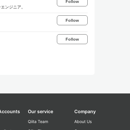
Follow
ョンエンジニア。
Follow
Follow
 Accounts
Our service
Company
Qiita Team
About Us