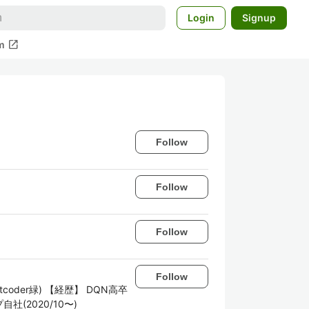
Login
Signup
open_in_new
m
Follow
Follow
Follow
Follow
oder緑) 【経歴】 DQN高卒
社(2020/10〜)