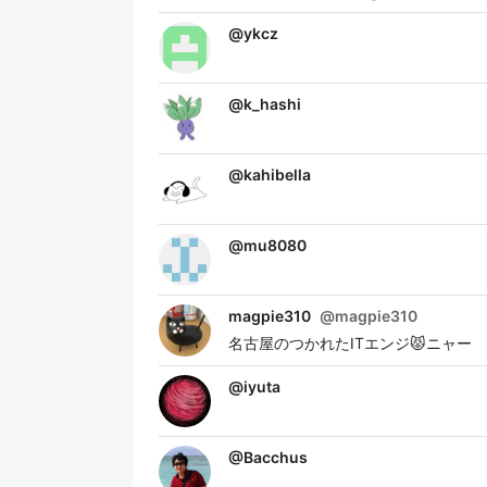
@
ykcz
@
k_hashi
@
kahibella
@
mu8080
magpie310
@
magpie310
名古屋のつかれたITエンジ😾ニャー
@
iyuta
@
Bacchus