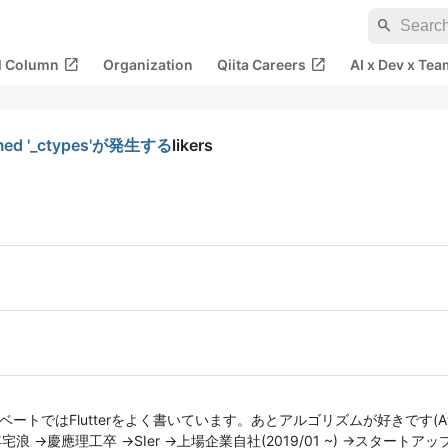
search
open_in_new
open_in_new
al Column
Organization
Qiita Careers
AI x Dev x Tea
med '_ctypes'が発生する
likers
ベートではFlutterをよく書いています。あとアルゴリズムが好きです(Atc
→慶應理工卒 →SIer →上場企業自社(2019/01 ~) →スタートアップ自