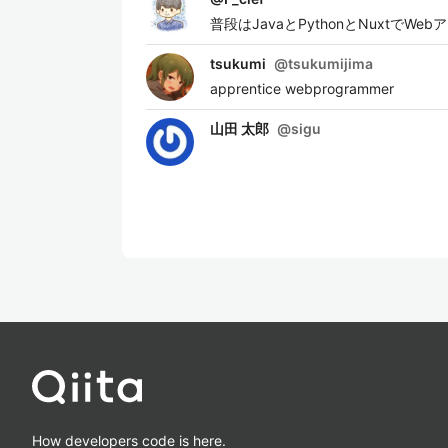
普段はJavaとPythonとNuxtで
tsukumi
@
tsukumijima
apprentice webprogrammer
山田 太郎
@
sigu
How developers code is here.