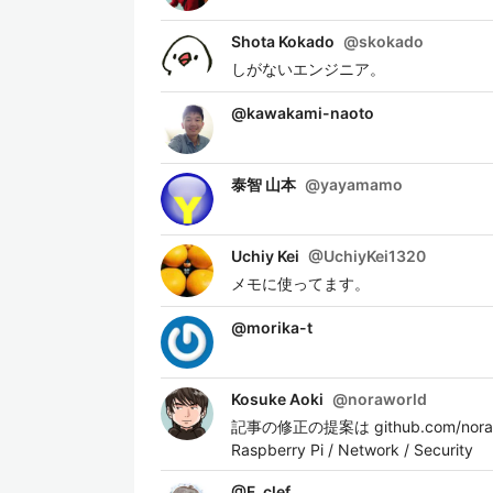
Shota Kokado
@
skokado
しがないエンジニア。
@
kawakami-naoto
泰智 山本
@
yayamamo
Uchiy Kei
@
UchiyKei1320
メモに使ってます。
@
morika-t
Kosuke Aoki
@
noraworld
記事の修正の提案は github.com/norawor
Raspberry Pi / Network / Security
@
F_clef