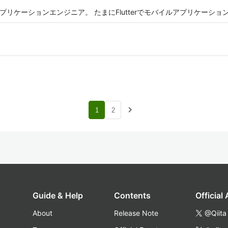
Webアプリケーションエンジニア。 たまにFlutterでモバイルアプリケーシ
navigate_next
1
2
Guide & Help
Contents
Official
About
Release Note
@Qiita