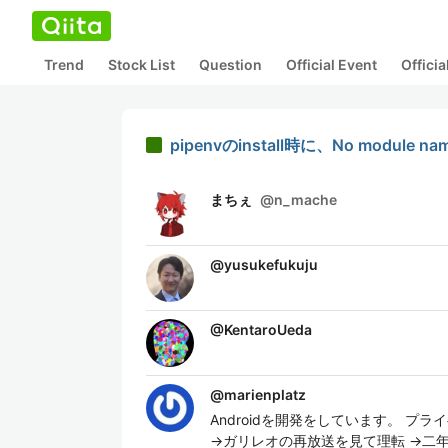
Trend
Stock List
Question
Official Event
Offici
pipenvのinstall時に、No module na
まちぇ
@
n_mache
@
yusukefukuju
@
KentaroUeda
@
marienplatz
Androidを開発をしています。 プライ
→ガリレオの再放送を見て理転 →二年宅浪 