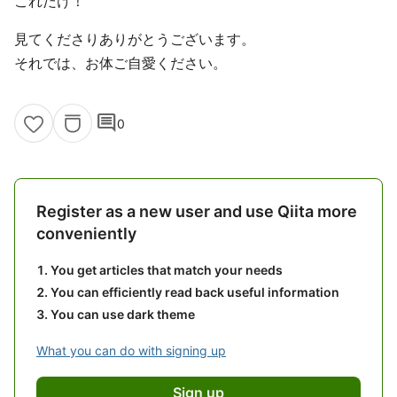
これだけ！
見てくださりありがとうございます。
それでは、お体ご自愛ください。
comment
0
Register as a new user and use Qiita more
conveniently
You get articles that match your needs
You can efficiently read back useful information
You can use dark theme
What you can do with signing up
Sign up