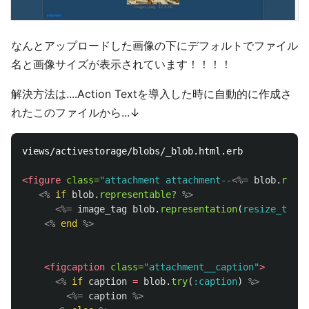
なんとアップロードした画像の下にデフォルトでファイル
名と画像サイズが表示されています！！！！
解決方法は....Action Textを導入した時に自動的に作成さ
れたこのファイルから...↓
views/activestorage/blobs/_blob.html.erb

<figure
class=
"attachment attachment--
<%=
blob
.
repre
<%
if
blob
.
representable?
%>
<%=
image_tag
blob
.
representation
(
resize_to_li
<%
end
%>
<figcaption
class=
"attachment__caption"
>
<%
if
caption
=
blob
.
try
(
:caption
)
%>
<%=
caption
%>