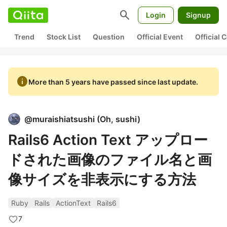
search
Login
Signup
Trend
Stock List
Question
Official Event
Official
info
More than 5 years have passed since last update.
@
muraishiatsushi
(
Oh, sushi
)
Rails6 Action Text アップロー
ドされた画像のファイル名と画
像サイズを非表示にする方法
Ruby
Rails
ActionText
Rails6
7