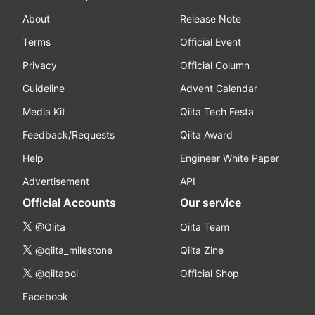
About
Release Note
Terms
Official Event
Privacy
Official Column
Guideline
Advent Calendar
Media Kit
Qiita Tech Festa
Feedback/Requests
Qiita Award
Help
Engineer White Paper
Advertisement
API
Official Accounts
Our service
@Qiita
Qiita Team
@qiita_milestone
Qiita Zine
@qiitapoi
Official Shop
Facebook