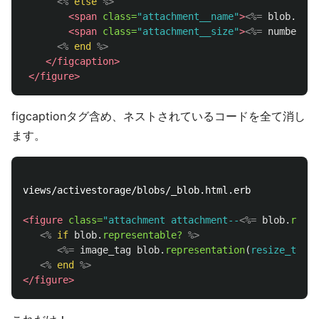
<%
else
%>
<span
class=
"attachment__name"
>
<%=
blob
.
file
<span
class=
"attachment__size"
>
<%=
number_to
<%
end
%>
</figcaption>
</figure>
figcaptionタグ含め、ネストされているコードを全て消し
ます。
views/activestorage/blobs/_blob.html.erb

<figure
class=
"attachment attachment--
<%=
blob
.
repre
<%
if
blob
.
representable?
%>
<%=
image_tag
blob
.
representation
(
resize_to_li
<%
end
%>
</figure>