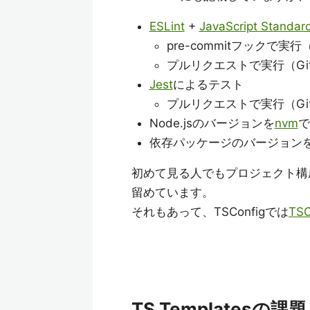
ESLint
+
JavaScript Standard
pre-commitフックで実行
プルリクエストで実行（GitH
Jest
によるテスト
プルリクエストで実行（GitH
Node.jsのバージョンを
nvm
で
依存パッケージのバージョン
初めて見る人でもプロジェクト構
留めています。
それもあって、TSConfigでは
TSC
TS Templatesの課題