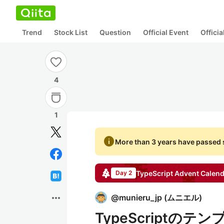
Trend
Stock List
Question
Official Event
Offici
4
1
info
More than 3 years have passed s
TypeScript
Advent Calend
Day 2
more_horiz
@
munieru_jp
(
ムニエル
)
TypeScriptのテ