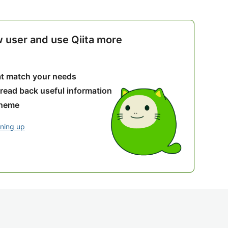
w user and use Qiita more
hat match your needs
 read back useful information
theme
gning up