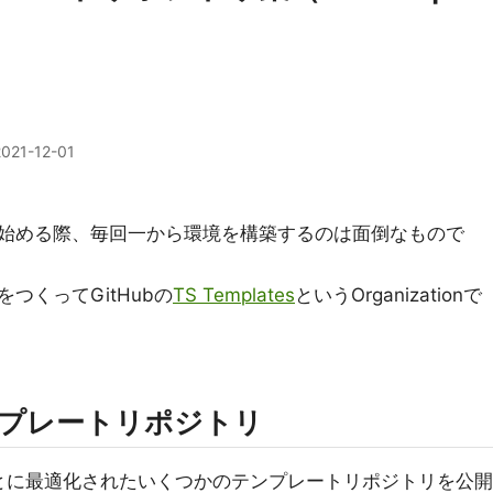
2021-12-01
新たに始める際、毎回一から環境を構築するのは面倒なもので
つくってGitHubの
TS Templates
というOrganizationで
のテンプレートリポジトリ
環境ごとに最適化されたいくつかのテンプレートリポジトリを公開