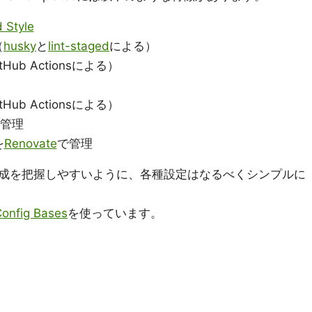
 Style
（
husky
と
lint-staged
による）
ub Actionsによる）
ub Actionsによる）
管理
を
Renovate
で管理
成を把握しやすいように、各種設定はなるべくシンプルに
onfig Bases
を使っています。