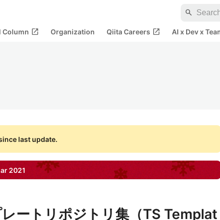
search
open_in_new
open_in_new
al Column
Organization
Qiita Careers
AI x Dev x Tea
ince last update.
ar
2021
ンプレートリポジトリ集（TS Templat