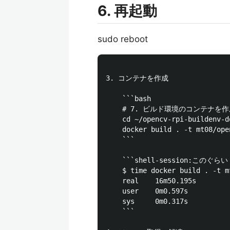
6. 再起動
sudo reboot
3. コンテナを作成

	```bash

	# 7. ビルド環境のコンテナを作成

	cd ~/opencv-rpi-buildenv-docker

	docker build . -t mt08/opencv-rpi-buildenv

	```

	```shell-session:このぐらい

	$ time docker build . -t mt08/opencv-rpi-buildenv

	real    16m50.195s

	user    0m0.597s

	sys     0m0.317s

	```
