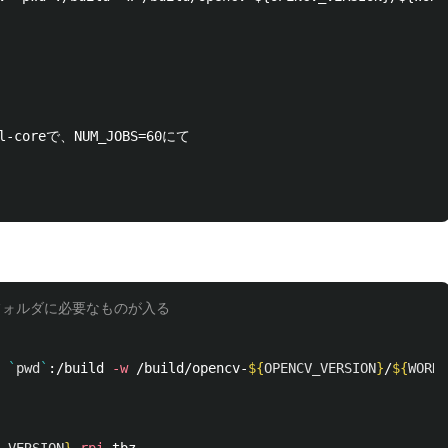
al-coreで、NUM_JOBS=60にて

l フォルダに必要なものが入る
`
pwd
`
:/build 
-w
 /build/opencv-
${
OPENCV_VERSION
}
/
${
WORKD