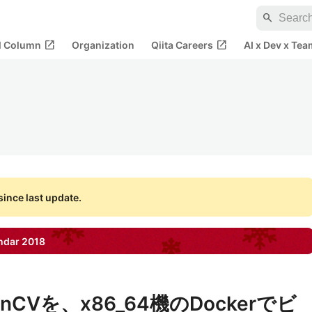
search
open_in_new
open_in_new
al Column
Organization
Qiita Careers
AI x Dev x Tea
ince last update.
ndar
2018
CVを、x86_64機のDockerでビ