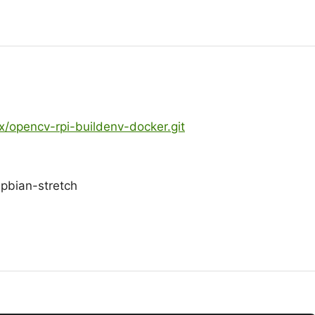
x/opencv-rpi-buildenv-docker.git
pbian-stretch