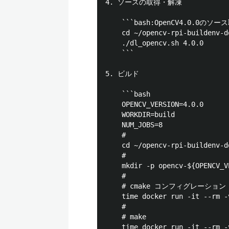
4. ソースの取得・解凍

	```bash:OpenCV4.0.0のソース取得・解凍

	cd ~/opencv-rpi-buildenv-docker

	./dl_opencv.sh 4.0.0

	```

5. ビルド

	```bash

	OPENCV_VERSION=4.0.0

	WORKDIR=build

	NUM_JOBS=8

	#

	cd ~/opencv-rpi-buildenv-docker

	# 

	mkdir -p opencv-${OPENCV_VERSION}/${WORKDIR}

	# 

	# cmake コンフィグレーション

	time docker run -it --rm -v `pwd`:/build -w /build/opencv-${OPENCV_VERSION}/${WORKDIR} --name opencv-rpi mt08/opencv-rpi-buildenv ../../conf_opencv.sh ${OPENCV_VERSION} 2>&1 | tee build_conf.log

	#

	# make

	time docker run -it --rm -v `pwd`:/build -w /build/opencv-${OPENCV_VERSION}/${WORKDIR} --name opencv-rpi mt08/opencv-rpi-buildenv make -j ${NUM_JOBS} 2>&1 | tee build_make.log
