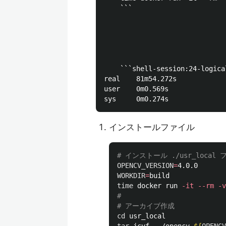
	```

    ```shell-session:24-logic
real    81m54.272s

user    0m0.569s

インストールファイル
# インストール ./usr_loca
OPENCV_VERSION
=
WORKDIR
=
time 
docker run 
-it
--rm
-v
#
# アーカイブ作成
cd 