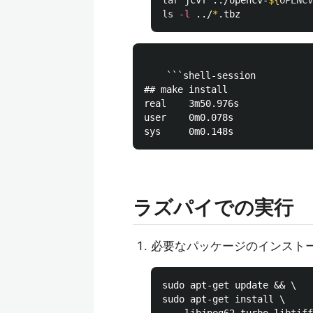
tar 
jcvf ../opencv-
${
OPENCV
ls
-l
 ../
*
    ```shell-session

## make install

real    3m50.976s

user    0m0.078s

ラズパイでの実行
必要なパッケージのインスト
sudo apt-get update && \

sudo apt-get install \
