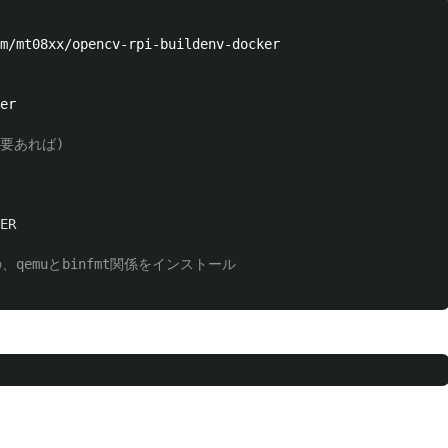
m/mt08xx/opencv-rpi-buildenv-docker

er

必要あれば)
ER
、qemuとbinfmt関係をインストール