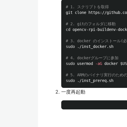
# 1. スクリプトを取得
git clone https://github.co
# 2. gitのフォルダに移動
cd 
opencv-rpi-buildenv-dock
# 3. docker のインストール(
sudo
 ./inst_docker.sh

# 4. dockerグループに参加
sudo 
usermod 
-aG
 docker 
$US
# 5. ARMのバイナリ実行のための
sudo
一度再起動