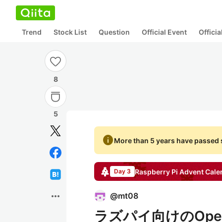
Trend
Stock List
Question
Official Event
Offici
8
5
info
More than 5 years have passed s
Raspberry Pi
Advent Cale
Day 3
more_horiz
@
mt08
ラズパイ向けのOpen