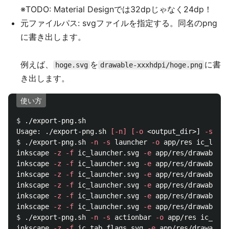
※TODO: Material Designでは32dpじゃなく24dp！
元ファイルパス: svgファイルを指定する。同名のpng
に書き出します。
例えば、
を
に書
hoge.svg
drawable-xxxhdpi/hoge.png
き出します。
使い方
$ 
./export-png.sh

Usage: ./export-png.sh 
[
-n
]
[
-o
 <output_dir>] 
-s
$ 
./export-png.sh 
-n
-s
 launcher 
-o
 app/res ic_launc
inkscape 
-z
-f
 ic_launcher.svg 
-e
 app/res/drawable-x
inkscape 
-z
-f
 ic_launcher.svg 
-e
 app/res/drawable-x
inkscape 
-z
-f
 ic_launcher.svg 
-e
 app/res/drawable-x
inkscape 
-z
-f
 ic_launcher.svg 
-e
 app/res/drawable-h
inkscape 
-z
-f
 ic_launcher.svg 
-e
 app/res/drawable-m
inkscape 
-z
-f
 ic_launcher.svg 
-e
 app/res/drawable-l
$ 
./export-png.sh 
-n
-s
 actionbar 
-o
 app/res ic_tab_
inkscape 
-z
-f
 ic_tab_flags.svg 
-e
 app/res/drawable-