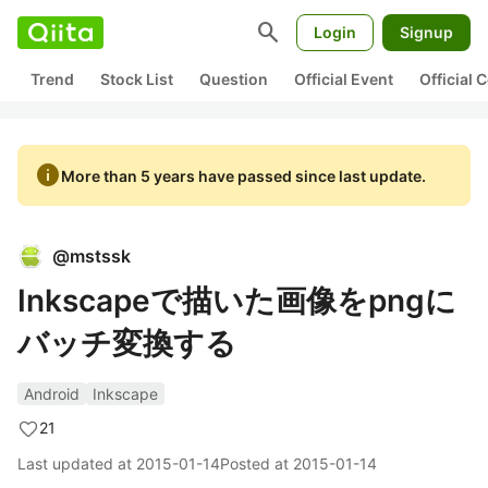
search
Login
Signup
Trend
Stock List
Question
Official Event
Official
info
More than 5 years have passed since last update.
@
mstssk
Inkscapeで描いた画像をpngに
バッチ変換する
Android
Inkscape
21
Last updated at
2015-01-14
Posted at
2015-01-14