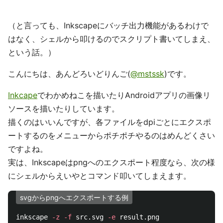
（と言っても、Inkscapeにバッチ出力機能があるわけで
はなく、シェルから叩けるのでスクリプト書いてしまえ、
という話。）
こんにちは、あんどろいどりんご(
@mstssk
)です。
Inkcape
でわかめねこを描いたりAndroidアプリの画像リ
ソースを描いたりしています。
描くのはいいんですが、各ファイルをdpiごとにエクスポ
ートするのをメニューからポチポチやるのはめんどくさい
ですよね。
実は、Inkscapeはpngへのエクスポート程度なら、次の様
にシェルからえいやとコマンド叩いてしまえます。
svgからpngへエクスポートする例
inkscape 
-z
-f
 src.svg 
-e