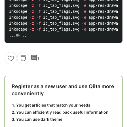
inkscape 
-z
-f
 ic_tab_flags.svg 
-e
 app/res/drawable-
inkscape 
-z
-f
 ic_tab_flags.svg 
-e
 app/res/drawable-
inkscape 
-z
-f
 ic_tab_flags.svg 
-e
 app/res/drawable-
inkscape 
-z
-f
 ic_tab_flags.svg 
-e
 app/res/drawable-
inkscape 
-z
-f
 ic_tab_flags.svg 
-e
 app/res/drawable-
comment
1
Register as a new user and use Qiita more
conveniently
You get articles that match your needs
You can efficiently read back useful information
You can use dark theme