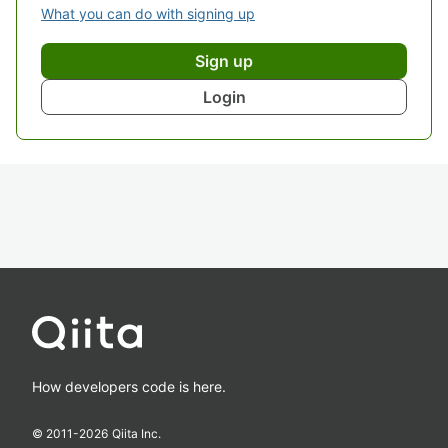
What you can do with signing up
Sign up
Login
How developers code is here.
© 2011-
2026
Qiita Inc.