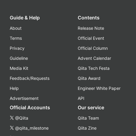
Guide & Help
Contents
About
Release Note
Terms
Official Event
Privacy
Official Column
Guideline
Advent Calendar
Media Kit
Qiita Tech Festa
Feedback/Requests
Qiita Award
Help
Engineer White Paper
Advertisement
API
Official Accounts
Our service
@Qiita
Qiita Team
@qiita_milestone
Qiita Zine