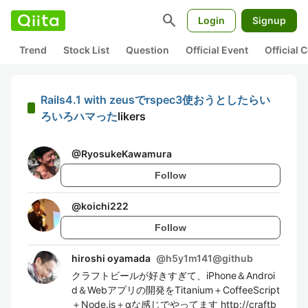
search
Login
Signup
Trend
Stock List
Question
Official Event
Official
Rails4.1 with zeusでrspec3使おうとしたらい
ろいろハマった
likers
@
RyosukeKawamura
Follow
@
koichi222
Follow
hiroshi oyamada
@
h5y1m141@github
クラフトビールが好きすぎて、iPhone＆Androi
d＆Webアプリの開発をTitanium＋CoffeeScript
＋Node.js＋αな感じでやってます http://craftb