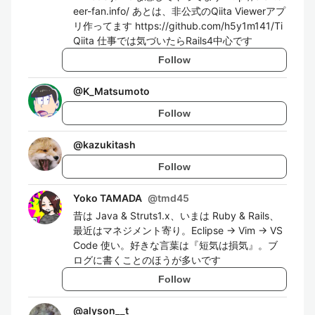
eer-fan.info/ あとは、非公式のQiita Viewerアプ
リ作ってます https://github.com/h5y1m141/Ti
Qiita 仕事では気づいたらRails4中心です
Follow
@
K_Matsumoto
Follow
@
kazukitash
Follow
Yoko TAMADA
@
tmd45
昔は Java & Struts1.x、いまは Ruby & Rails、
最近はマネジメント寄り。Eclipse → Vim → VS
Code 使い。好きな言葉は『短気は損気』。ブ
ログに書くことのほうが多いです
Follow
@
alyson__t