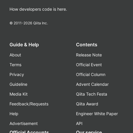
How developers code is here.
© 2011-
2026
Qiita Inc.
Guide & Help
Contents
About
Release Note
Terms
Official Event
Privacy
Official Column
Guideline
Advent Calendar
Media Kit
Qiita Tech Festa
Feedback/Requests
Qiita Award
Help
Engineer White Paper
Advertisement
API
Official Accounts
Our service