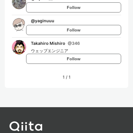
Follow
@
yaginuuu
Follow
Takahiro Mishiro
@
346
ウェッブエンジニア
Follow
1
/
1