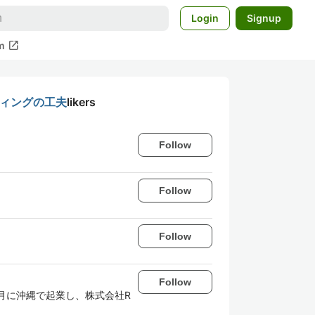
Login
Signup
open_in_new
m
ルーティングの工夫
likers
Follow
Follow
Follow
Follow
11月に沖縄で起業し、株式会社R