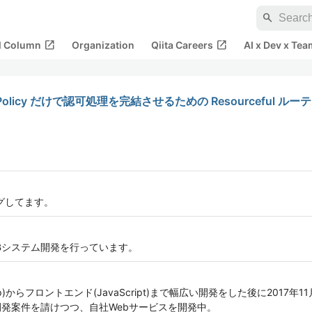
search
open_in_new
open_in_new
al Column
Organization
Qiita Careers
AI x Dev x Tea
ing と Policy だけで認可処理を完結させるための Resourceful 
ングしてます。
WEBシステム開発を行っています。
からフロントエンド(JavaScript)まで幅広い開発をした後に2017年
の開発案件を請けつつ、自社Webサービスを開発中。