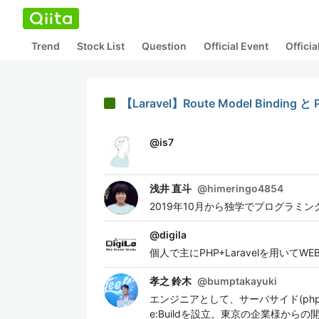
Trend
Stock List
Question
Official Event
Offici
【Laravel】Route Model Bind
@
is7
浅井 直斗
@
himeringo4854
2019年10月から独学でプログラミ
@
digila
個人で主にPHP+Laravelを用いて
孝之 鈴木
@
bumptakayuki
エンジニアとして、サーバサイド(php)
e:Buildを設立。東京の企業様から