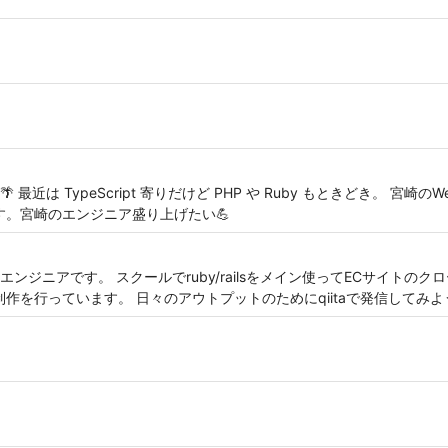
近は TypeScript 寄りだけど PHP や Ruby もときどき。 宮崎
す。宮崎のエンジニア盛り上げたい💪
ジニアです。 スクールでruby/railsをメイン使ってECサイトのク
プリ制作を行っています。 日々のアウトプットのためにqiitaで発信して