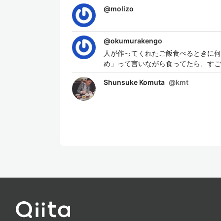
@
molizo
@
okumurakengo
人が作ってくれたご飯食べるときに何
め」って言いながら食ってたら、すご
Shunsuke Komuta
@
kmt