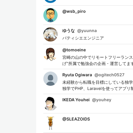
@
wsb_piro
ゆうな
@
yuunna
パティシエエンジニア
@
tomoeine
宮崎の山の中でリモートフリーランス🌴 最
げ"所属で勉強会の企画・運営してま
Ryuta Ogiwara
@
ogitech0527
未経験から転職を目標にしている独学エン
独学でPHP、Laravelを使ってア
IKEDA Youhei
@
youhey
@
SLEAZOIDS