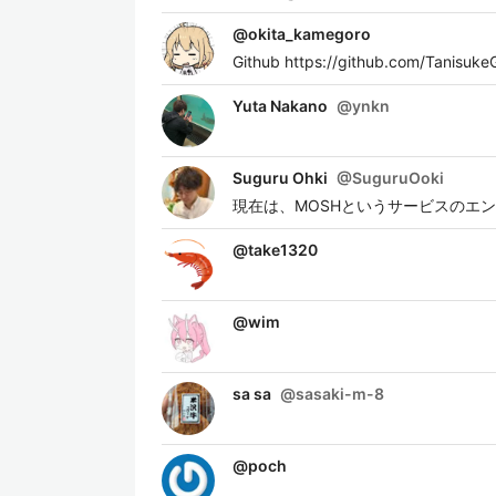
@
okita_kamegoro
Github https://github.com/Tanisuke
Yuta Nakano
@
ynkn
Suguru Ohki
@
SuguruOoki
現在は、MOSHというサービスのエ
@
take1320
@
wim
sa sa
@
sasaki-m-8
@
poch