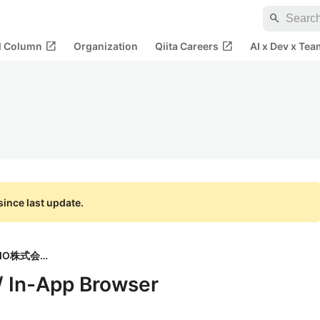
search
open_in_new
open_in_new
al Column
Organization
Qiita Careers
AI x Dev x Tea
ince last update.
REVISIO株式会社
 In-App Browser