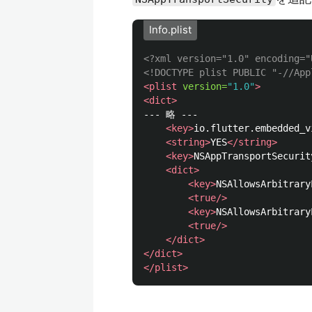
Info.plist
<?xml version="1.0" encoding="
<!DOCTYPE plist PUBLIC "-//App
<plist
version=
"1.0"
>
<dict>
--- 略 ---

<key>
io.flutter.embedded_v
<string>
YES
</string>
<key>
NSAppTransportSecurit
<dict>
<key>
NSAllowsArbitrary
<true/>
<key>
NSAllowsArbitrary
<true/>
</dict>
</dict>
</plist>