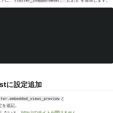
s以下に、
を追加します。
flutter_inappbrowser: ^1.2.1
listに設定追加
と
tter.embedded_views_preview
定を追記。
しないと、
http://のサイトが開けません。