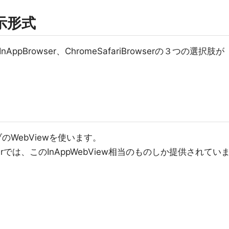
示形式
AppBrowser、ChromeSafariBrowserの３つの選択肢が
ィブのWebViewを使います。
lutterでは、このInAppWebView相当のものしか提供されてい