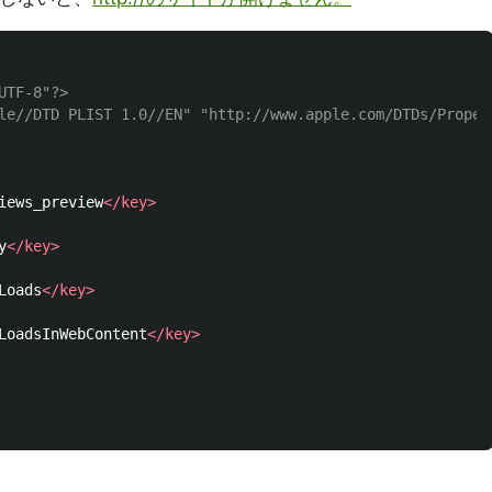
UTF-8"?>
le//DTD PLIST 1.0//EN" "http://www.apple.com/DTDs/Proper
iews_preview
</key>
y
</key>
Loads
</key>
LoadsInWebContent
</key>