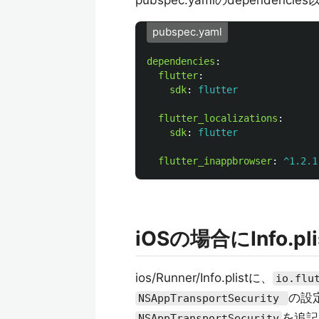
pubspec.yamlのdependencie
pubspec.yaml
dependencies
:
flutter
:
sdk
:
flutter
flutter_localizations
:
sdk
:
flutter
flutter_inappbrowser
:
^1.2.1
iOSの場合にInfo.p
ios/Runner/Info.plistに、
io.flu
の設
NSAppTransportSecurity
を追記
NSAppTransportSecurity