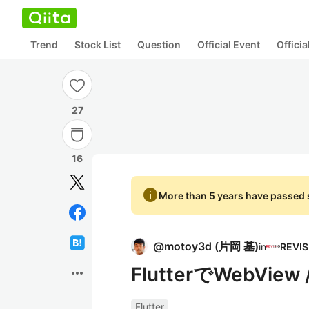
Trend
Stock List
Question
Official Event
Offici
27
16
info
More than 5 years have passed s
@
motoy3d
(
片岡 基
)
in
FlutterでWebView /
more_horiz
Flutter