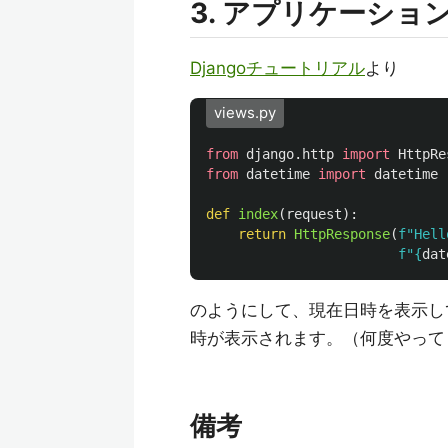
3. アプリケーショ
Djangoチュートリアル
より
views.py
from
django.http
import
HttpRe
from
datetime
import
datetime
def
index
(
request
):
return
HttpResponse
(
f
"
Hell
f
"
{
dat
のようにして、現在日時を表示してみる
時が表示されます。（何度やって
備考