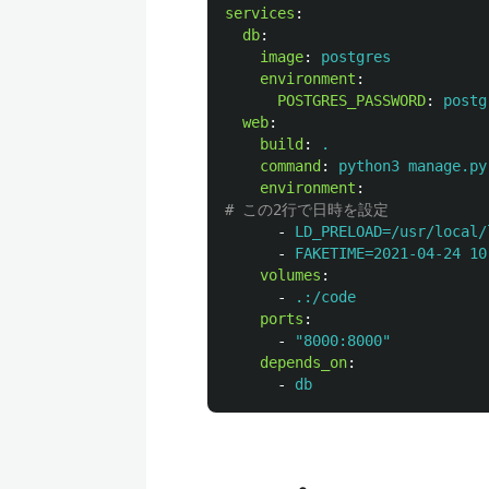
services
:
db
:
image
:
postgres
environment
:
POSTGRES_PASSWORD
:
postg
web
:
build
:
.
command
:
python3 manage.py
environment
:
# この2行で日時を設定
-
LD_PRELOAD=/usr/local/
-
FAKETIME=2021-04-24 10
volumes
:
-
.:/code
ports
:
-
"
8000:8000"
depends_on
:
-
db