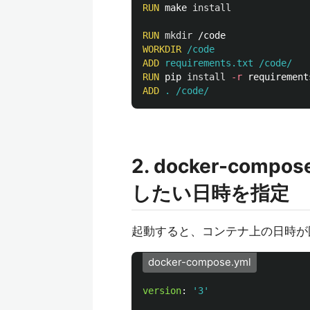
RUN 
make 
install
RUN 
mkdir
WORKDIR
 /code
ADD
 requirements.txt /code/
RUN 
pip 
install
-r
ADD
 . /code/
2. docker-com
したい日時を指定
起動すると、コンテナ上の日時が
docker-compose.yml
version
:
'
3'