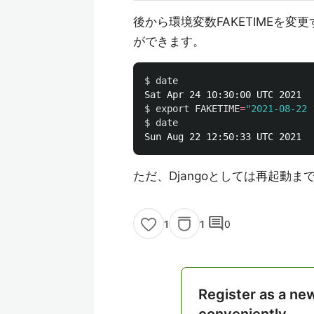
後から環境変数FAKETIMEを
ができます。
$ 
$ 
export 
FAKETIME
=
"2021-08-22 
$ 
ただ、Djangoとしては再起動
comment
1
0
1
Register as a ne