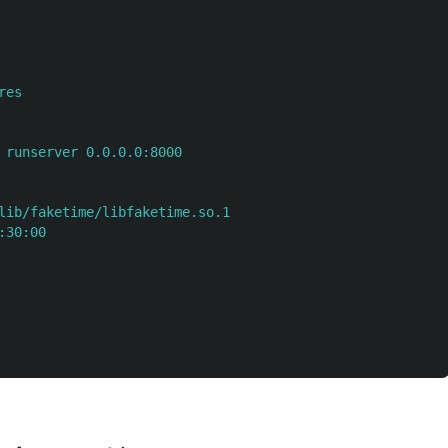
res
 runserver 0.0.0.0:8000
lib/faketime/libfaketime.so.1
:30:00