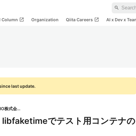
search
open_in_new
open_in_new
al Column
Organization
Qiita Careers
AI x Dev x Tea
ince last update.
REVISIO株式会社
e + libfaketimeでテスト用コンテナの