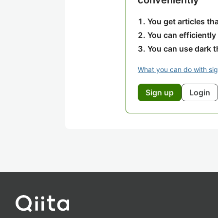
conveniently
You get articles t
You can efficiently
You can use dark 
What you can do with si
Sign up
Login