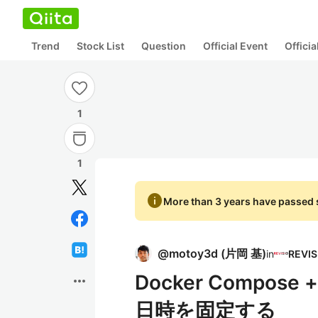
Trend
Stock List
Question
Official Event
Offici
1
1
info
More than 3 years have passed s
@
motoy3d
(
片岡 基
)
in
Docker Compos
more_horiz
日時を固定する