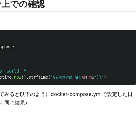
ン上での確認
sponse
o, world. 
"
etime
.
now
().
strftime
(
'
%Y-%m-%d %H
:
%
M
:
%
S
'
)
}
"
)
と以下のようにdocker-compose.ymlで設定した日
も同じ結果）